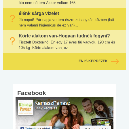
óta nem nőttem.Akkor voltam 165...
élénk sárga vizelet
Jó napot! Pár napja vettem észre zuhanyzás közben (hát
nem valami higiénikus de ez van)...
Körte alakom van-Hogyan tudnék fogyni?
Tisztelt Doktor/nő! Én egy 17 éves fiú vagyok, 190 cm és
105 kg. Körte alakom van, ez...
ÉN IS KÉRDEZEK
Facebook