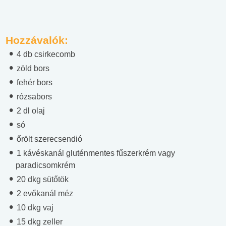
Hozzávalók:
4 db csirkecomb
zöld bors
fehér bors
rózsabors
2 dl olaj
só
őrölt szerecsendió
1 kávéskanál gluténmentes fűszerkrém vagy
paradicsomkrém
20 dkg sütőtök
2 evőkanál méz
10 dkg vaj
15 dkg zeller