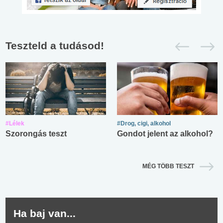
Teszteld a tudásod!
#Lélek
#Drog, cigi, alkohol
Szorongás teszt
Gondot jelent az alkohol?
MÉG TÖBB TESZT
Ha baj van...