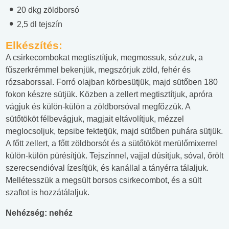
20 dkg zöldborsó
2,5 dl tejszín
Elkészítés:
A csirkecombokat megtisztítjuk, megmossuk, sózzuk, a
fűszerkrémmel bekenjük, megszórjuk zöld, fehér és
rózsaborssal. Forró olajban körbesütjük, majd sütőben 180
fokon készre sütjük. Közben a zellert megtisztítjuk, apróra
vágjuk és külön-külön a zöldborsóval megfőzzük. A
sütőtököt félbevágjuk, magjait eltávolítjuk, mézzel
meglocsoljuk, tepsibe fektetjük, majd sütőben puhára sütjük.
A főtt zellert, a főtt zöldborsót és a sütőtököt merülőmixerrel
külön-külön pürésítjük. Tejszínnel, vajjal dúsítjuk, sóval, őrölt
szerecsendióval ízesítjük, és kanállal a tányérra tálaljuk.
Mellétesszük a megsült borsos csirkecombot, és a sült
szaftot is hozzátálaljuk.
Nehézség: nehéz