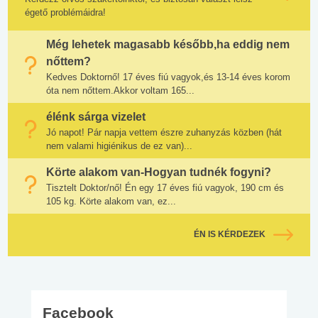
égető problémáidra!
Még lehetek magasabb később,ha eddig nem
nőttem?
Kedves Doktornő! 17 éves fiú vagyok,és 13-14 éves korom
óta nem nőttem.Akkor voltam 165...
élénk sárga vizelet
Jó napot! Pár napja vettem észre zuhanyzás közben (hát
nem valami higiénikus de ez van)...
Körte alakom van-Hogyan tudnék fogyni?
Tisztelt Doktor/nő! Én egy 17 éves fiú vagyok, 190 cm és
105 kg. Körte alakom van, ez...
ÉN IS KÉRDEZEK
Facebook