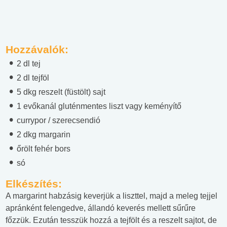
Hozzávalók:
2 dl tej
2 dl tejföl
5 dkg reszelt (füstölt) sajt
1 evőkanál gluténmentes liszt vagy keményítő
currypor / szerecsendió
2 dkg margarin
őrölt fehér bors
só
Elkészítés:
A margarint habzásig keverjük a liszttel, majd a meleg tejjel
apránként felengedve, állandó keverés mellett sűrűre
főzzük. Ezután tesszük hozzá a tejfölt és a reszelt sajtot, de