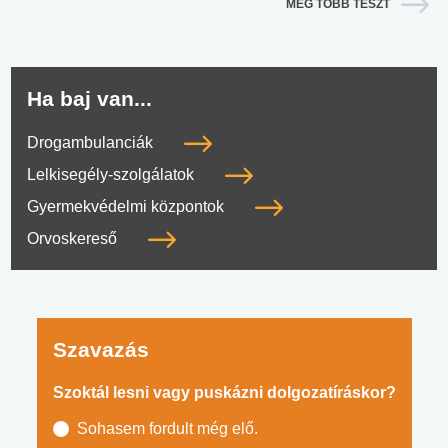
MÉG TÖBB TESZT
Ha baj van...
Drogambulanciák
Lelkisegély-szolgálatok
Gyermekvédelmi központok
Orvoskereső
Szavazás
Szoktál lesni vagy puskázni dolgozatíráskor?
Sohasem fordult még elő.