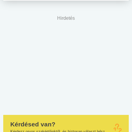
Hirdetés
Kérdésed van?
Kérdezz orvos szakértőinktől, és biztosan választ lelsz