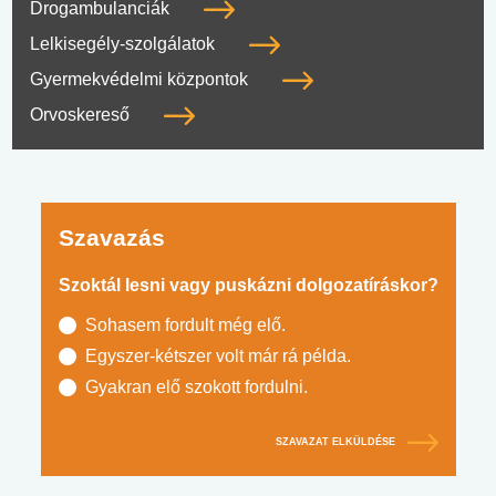
Drogambulanciák
Lelkisegély-szolgálatok
Gyermekvédelmi központok
Orvoskereső
Szavazás
Szoktál lesni vagy puskázni dolgozatíráskor?
Sohasem fordult még elő.
Egyszer-kétszer volt már rá példa.
Gyakran elő szokott fordulni.
SZAVAZAT ELKÜLDÉSE