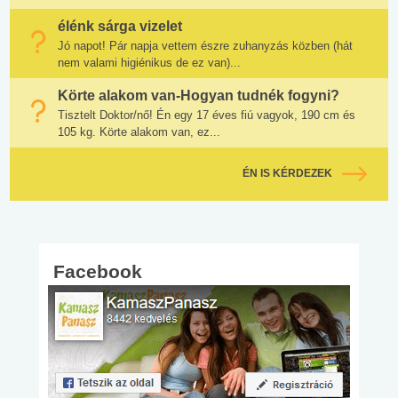
élénk sárga vizelet
Jó napot! Pár napja vettem észre zuhanyzás közben (hát
nem valami higiénikus de ez van)...
Körte alakom van-Hogyan tudnék fogyni?
Tisztelt Doktor/nő! Én egy 17 éves fiú vagyok, 190 cm és
105 kg. Körte alakom van, ez...
ÉN IS KÉRDEZEK
Facebook