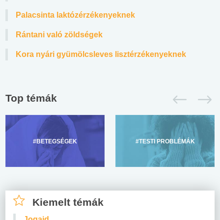
Palacsinta laktózérzékenyeknek
Rántani való zöldségek
Kora nyári gyümölcsleves lisztérzékenyeknek
Top témák
#BETEGSÉGEK
#TESTI PROBLÉMÁK
Kiemelt témák
Jogaid