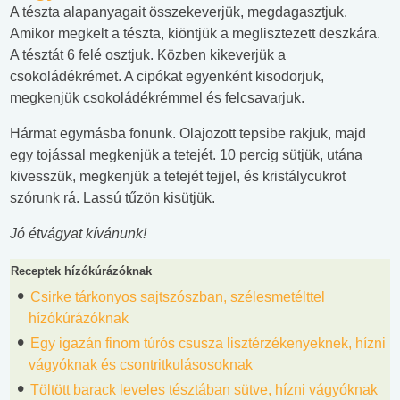
A tészta alapanyagait összekeverjük, megdagasztjuk.
Amikor megkelt a tészta, kiöntjük a meglisztezett deszkára.
A tésztát 6 felé osztjuk. Közben kikeverjük a
csokoládékrémet. A cipókat egyenként kisodorjuk,
megkenjük csokoládékrémmel és felcsavarjuk.
Hármat egymásba fonunk. Olajozott tepsibe rakjuk, majd
egy tojással megkenjük a tetejét. 10 percig sütjük, utána
kivesszük, megkenjük a tetejét tejjel, és kristálycukrot
szórunk rá. Lassú tűzön kisütjük.
Jó étvágyat kívánunk!
Receptek
hízókúrázóknak
Csirke tárkonyos sajtszószban, szélesmetélttel
hízókúrázóknak
Egy igazán finom túrós csusza lisztérzékenyeknek, hízni
vágyóknak és csontritkulásosoknak
Töltött barack leveles tésztában sütve, hízni vágyóknak