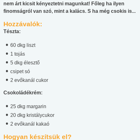
nem árt kicsit kényeztetni magunkat! Főleg ha ilyen
finomságról van szó, mint a kalács. S ha még csokis is...
Hozzávalók:
Tészta:
60 dkg liszt
1 tojás
5 dkg élesztő
csipet só
2 evőkanál cukor
Csokoládékrém:
25 dkg margarin
20 dkg kristálycukor
2 evőkanál kakaó
Hogyan készítsük el?