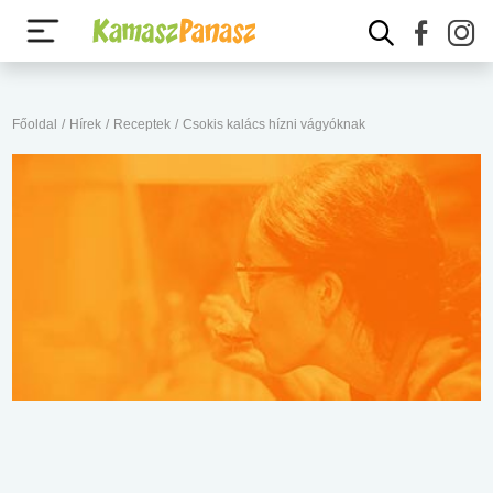
Főoldal
/
Hírek
/
Receptek
/
Csokis kalács hízni vágyóknak