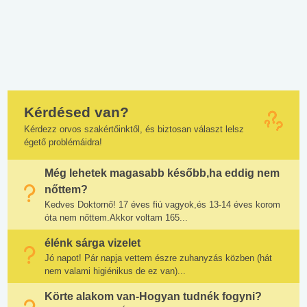
Kérdésed van?
Kérdezz orvos szakértőinktől, és biztosan választ lelsz
égető problémáidra!
Még lehetek magasabb később,ha eddig nem
nőttem?
Kedves Doktornő! 17 éves fiú vagyok,és 13-14 éves korom
óta nem nőttem.Akkor voltam 165...
élénk sárga vizelet
Jó napot! Pár napja vettem észre zuhanyzás közben (hát
nem valami higiénikus de ez van)...
Körte alakom van-Hogyan tudnék fogyni?