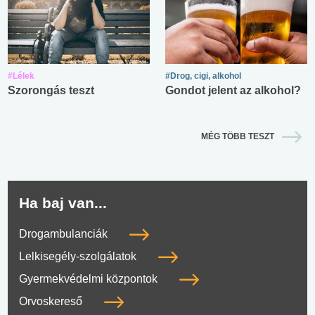
#Lélek
#Drog, cigi, alkohol
Szorongás teszt
Gondot jelent az alkohol?
MÉG TÖBB TESZT
Ha baj van...
Drogambulanciák
Lelkisegély-szolgálatok
Gyermekvédelmi központok
Orvoskereső