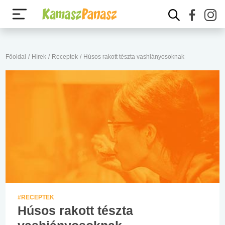
Főoldal
/
Hírek
/
Receptek
/
Húsos rakott tészta vashiányosoknak
#RECEPTEK
Húsos rakott tészta