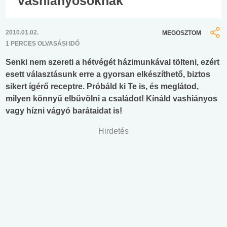
vashiányosoknak
2010.01.02.
MEGOSZTOM
1 PERCES OLVASÁSI IDŐ
Senki nem szereti a hétvégét házimunkával tölteni, ezért
esett választásunk erre a gyorsan elkészíthető, biztos
sikert ígérő receptre. Próbáld ki Te is, és meglátod,
milyen könnyű elbűvölni a családot! Kínáld vashiányos
vagy hízni vágyó barátaidat is!
Hirdetés