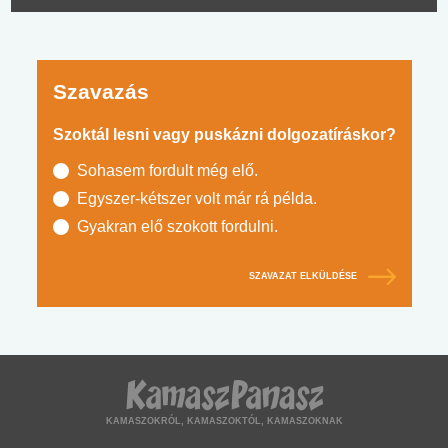
Szavazás
Szoktál lesni vagy puskázni dolgozatíráskor?
Sohasem fordult még elő.
Egyszer-kétszer volt már rá példa.
Gyakran elő szokott fordulni.
SZAVAZAT ELKÜLDÉSE
KAMASZOKRÓL, KAMASZOKTÓL, KAMASZOKNAK