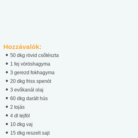
Hozzávalók:
50 dkg rövid csőtészta
1 fej vöröshagyma
3 gerezd fokhagyma
20 dkg friss spenót
3 evőkanál olaj
60 dkg darált hús
2 tojás
4 dl tejföl
10 dkg vaj
15 dkg reszelt sajt