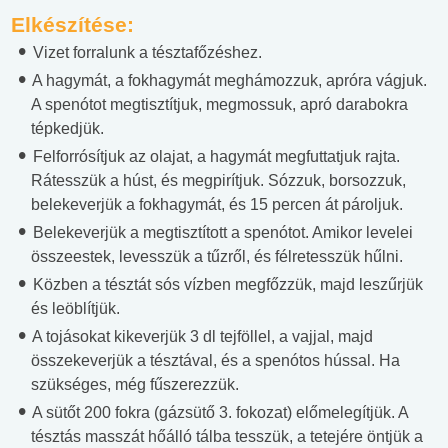
Elkészítése:
Vizet forralunk a tésztafőzéshez.
A hagymát, a fokhagymát meghámozzuk, apróra vágjuk.
A spenótot megtisztítjuk, megmossuk, apró darabokra
tépkedjük.
Felforrósítjuk az olajat, a hagymát megfuttatjuk rajta.
Rátesszük a húst, és megpirítjuk. Sózzuk, borsozzuk,
belekeverjük a fokhagymát, és 15 percen át pároljuk.
Belekeverjük a megtisztított a spenótot. Amikor levelei
összeestek, levesszük a tűzről, és félretesszük hűlni.
Közben a tésztát sós vízben megfőzzük, majd leszűrjük
és leöblítjük.
A tojásokat kikeverjük 3 dl tejföllel, a vajjal, majd
összekeverjük a tésztával, és a spenótos hússal. Ha
szükséges, még fűszerezzük.
A sütőt 200 fokra (gázsütő 3. fokozat) előmelegítjük. A
tésztás masszát hőálló tálba tesszük, a tetejére öntjük a