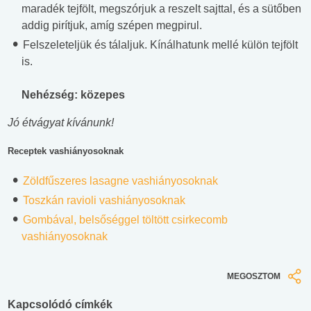
maradék tejfölt, megszórjuk a reszelt sajttal, és a sütőben
addig pirítjuk, amíg szépen megpirul.
Felszeleteljük és tálaljuk. Kínálhatunk mellé külön tejfölt
is.
Nehézség: közepes
Jó étvágyat kívánunk!
Receptek
vashiányosoknak
Zöldfűszeres lasagne vashiányosoknak
Toszkán ravioli vashiányosoknak
Gombával, belsőséggel töltött csirkecomb
vashiányosoknak
MEGOSZTOM
Kapcsolódó címkék