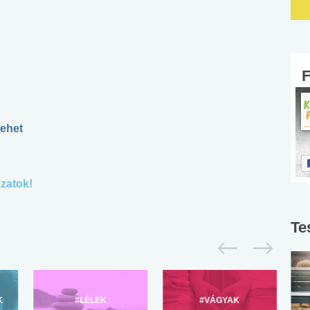
lehet
zatok!
Te
K
#LÉLEK
#VÁGYAK