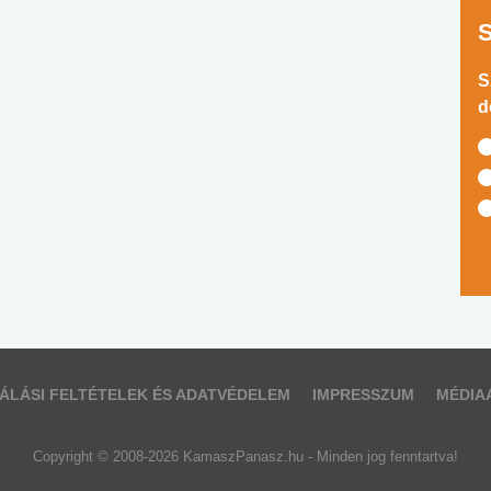
S
d
ÁLÁSI FELTÉTELEK ÉS ADATVÉDELEM
IMPRESSZUM
MÉDIA
Copyright © 2008-2026 KamaszPanasz.hu - Minden jog fenntartva!