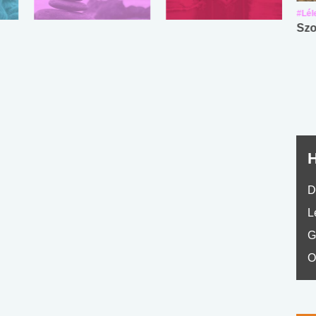
#Suli, munka
#Suli, munka
#Lél
Angol középfokú
Internet-függőség
Szo
nyelvvizsga teszt -
teszt
No.42
H
D
L
G
O