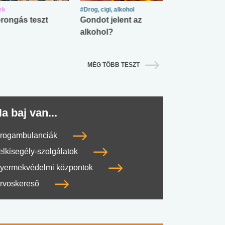
ek
#Drog, cigi, alkohol
#Zöldövezet
rongás teszt
Gondot jelent az
Mekkora az ö
alkohol?
lábnyomod?
MÉG TÖBB TESZT
a baj van...
rogambulanciák
elkisegély-szolgálatok
yermekvédelmi központok
rvoskereső