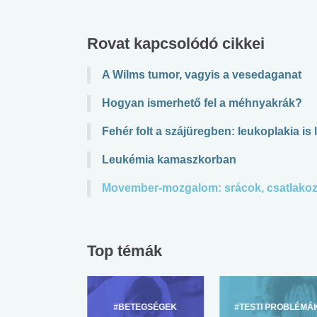
Rovat kapcsolódó cikkei
A Wilms tumor, vagyis a vesedaganat
Hogyan ismerhető fel a méhnyakrák?
Fehér folt a szájüregben: leukoplakia is 
Leukémia kamaszkorban
Movember-mozgalom: srácok, csatlakoz
Top témák
ZÜLŐKNEK
#BETEGSÉGEK
#TESTI PROBLÉMÁ