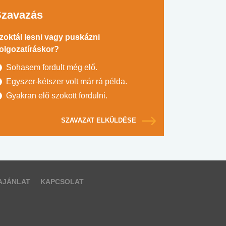
Szavazás
zoktál lesni vagy puskázni
olgozatíráskor?
Sohasem fordult még elő.
Egyszer-kétszer volt már rá példa.
Gyakran elő szokott fordulni.
SZAVAZAT ELKÜLDÉSE
AJÁNLAT
KAPCSOLAT