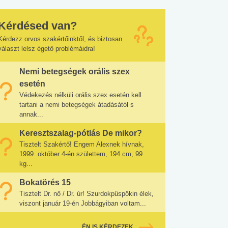
Kérdésed van?
Kérdezz orvos szakértőinktől, és biztosan
választ lelsz égető problémáidra!
Nemi betegségek orális szex
esetén
Védekezés nélküli orális szex esetén kell
tartani a nemi betegségek átadásától s
annak...
Keresztszalag-pótlás De mikor?
Tisztelt Szakértő! Engem Alexnek hívnak,
1999. október 4-én születtem, 194 cm, 99
kg...
Bokatörés 15
Tisztelt Dr. nő / Dr. úr! Szurdokpüspökin élek,
viszont január 19-én Jobbágyiban voltam...
ÉN IS KÉRDEZEK