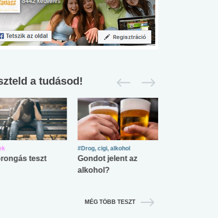
szteld a tudásod!
ek
#Drog, cigi, alkohol
#Zöldövezet
rongás teszt
Gondot jelent az
Mekkora az ö
alkohol?
lábnyomod?
MÉG TÖBB TESZT