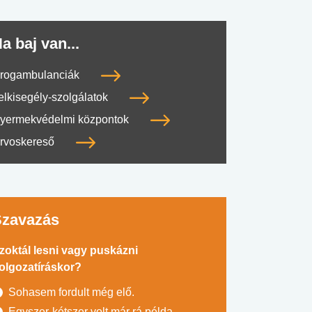
a baj van...
rogambulanciák
elkisegély-szolgálatok
yermekvédelmi központok
rvoskereső
Szavazás
zoktál lesni vagy puskázni
olgozatíráskor?
Sohasem fordult még elő.
Egyszer-kétszer volt már rá példa.