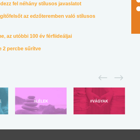
dezz fel néhány stílusos javaslatot
egítőfelsőt az edzőteremben való stílusos
, az utóbbi 100 év férfiideáljai
 2 percbe sűrítve
K
#LÉLEK
#VÁGYAK