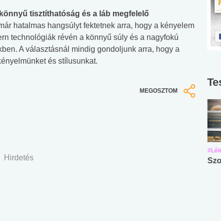
könnyű tisztíthatóság és a láb megfelelő
 már hatalmas hangsúlyt fektetnek arra, hogy a kényelem
ern technológiák révén a könnyű súly és a nagyfokú
kben. A választásnál mindig gondoljunk arra, hogy a
kényelmünket és stílusunkat.
Te
MEGOSZTOM
#Suli, munka
#Suli, munka
#Lél
Hirdetés
Angol középfokú
Internet-függőség
Szo
nyelvvizsga teszt -
teszt
No.42