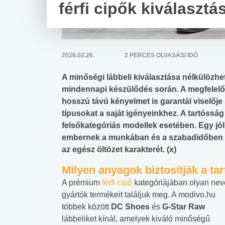
férfi cipők kiválaszt
2026.02.26.
2 PERCES OLVASÁSI IDŐ
A minőségi lábbeli kiválasztása nélkülözhet
mindennapi készülődés során. A megfelelő
hosszú távú kényelmet is garantál viselőj
típusokat a saját igényeinkhez. A tartósság
felsőkategóriás modellek esetében. Egy jól
embernek a munkában és a szabadidőben e
az egész öltözet karakterét. (x)
Milyen anyagok biztosítják a ta
A prémium
férfi cipő
kategóriájában olyan nev
gyártók termékeit találjuk meg. A modivo.hu
többek között
DC Shoes
és
G-Star Raw
lábbeliket kínál, amelyek kiváló minőségű