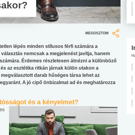
ásakor?
MEGOSZTOM
etlen lépés minden stílusos férfi számára a
I
 választás nemcsak a megjelenést javítja, hanem
H
e számára. Érdemes részletesen átnézni a különböző
 és az esztétika ritkán járnak külön utakon a
 megválasztott darab hűséges társa lehet az
gyaránt. A jó cipő önbizalmat ad és meghatározza
rtósságot és a kényelmet?
es