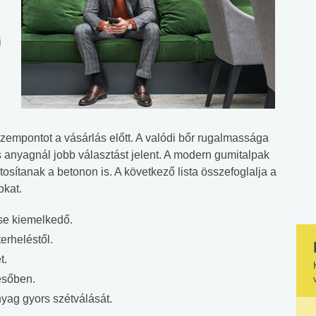
i
empontot a vásárlás előtt. A valódi bőr rugalmassága
anyagnál jobb választást jelent. A modern gumitalpak
tosítanak a betonon is. A következő lista összefoglalja a
okat.
se kiemelkedő.
terheléstől.
t.
esőben.
ag gyors szétválását.