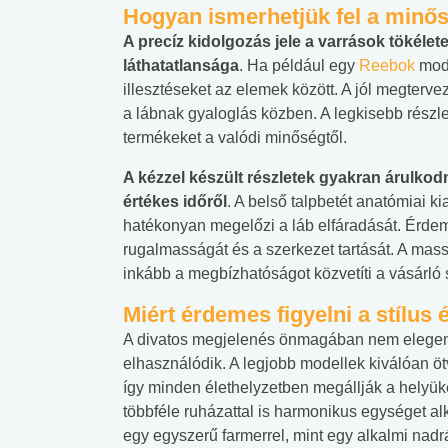
Hogyan ismerhetjük fel a min
A precíz kidolgozás jele a varrások tökéle
láthatatlansága
. Ha például egy
Reebok
mode
illesztéseket az elemek között. A jól megtervez
a lábnak gyaloglás közben. A legkisebb részl
termékeket a valódi minőségtől.
A kézzel készült részletek gyakran árulkodn
értékes időről
. A belső talpbetét anatómiai ki
hatékonyan megelőzi a láb elfáradását. Érde
rugalmasságát és a szerkezet tartását. A mas
inkább a megbízhatóságot közvetíti a vásárló
Miért érdemes figyelni a stílus
A divatos megjelenés önmagában nem elegendő
elhasználódik. A legjobb modellek kiválóan öt
így minden élethelyzetben megállják a helyüket
többféle ruházattal is harmonikus egységet a
egy egyszerű farmerrel, mint egy alkalmi nadr