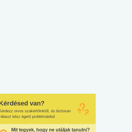
Kérdésed van?
Kérdezz orvos szakértőinktől, és biztosan
választ lelsz égető problémáidra!
Mit tegyek, hogy ne utáljak tanulni?