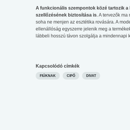
A funkcionális szempontok közé tartozik a 
szellőzésének biztosítása is
. A tervezők ma
soha ne menjen az esztétika rovására. A mod
ellenállóság egyszerre jelenik meg a terméke
lábbeli hosszú távon szolgálja a mindennapi 
Kapcsolódó címkék
FIÚKNAK
CIPŐ
DIVAT
 alkohol
#Zöldövezet
#Betegségek
lent az
Mekkora az ökológiai
Elsősegély
lábnyomod?
tudásteszt