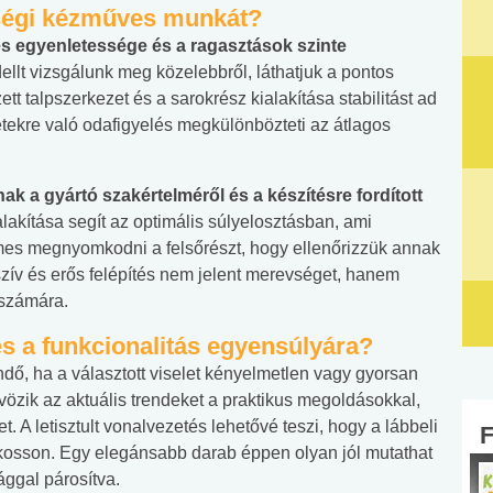
őségi kézműves munkát?
tes egyenletessége és a ragasztások szinte
llt vizsgálunk meg közelebbről, láthatjuk a pontos
ett talpszerkezet és a sarokrész kialakítása stabilitást ad
etekre való odafigyelés megkülönbözteti az átlagos
ak a gyártó szakértelméről és a készítésre fordított
alakítása segít az optimális súlyelosztásban, ami
mes megnyomkodni a felsőrészt, hogy ellenőrizzük annak
szív és erős felépítés nem jelent merevséget, hanem
 számára.
 és a funkcionalitás egyensúlyára?
, ha a választott viselet kényelmetlen vagy gyorsan
vözik az aktuális trendeket a praktikus megoldásokkal,
. A letisztult vonalvezetés lehetővé teszi, hogy a lábbeli
lkosson. Egy elegánsabb darab éppen olyan jól mutathat
ággal párosítva.