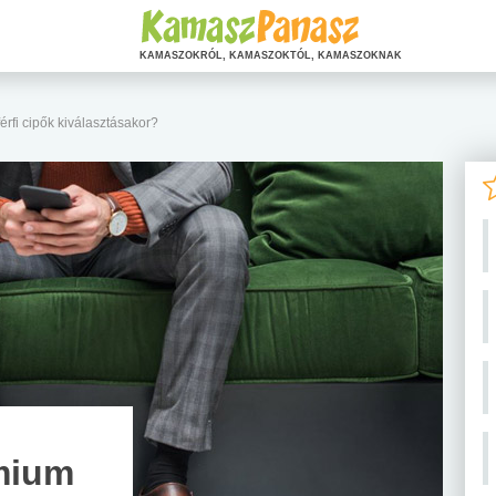
KAMASZOKRÓL, KAMASZOKTÓL, KAMASZOKNAK
érfi cipők kiválasztásakor?
émium