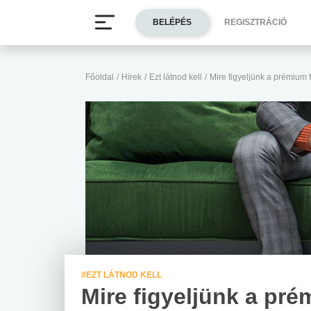
BELÉPÉS
REGISZTRÁCIÓ
Főoldal
/
Hírek
/
Ezt látnod kell
/
Mire figyeljünk a prémium f
#EZT LÁTNOD KELL
Mire figyeljünk a pr