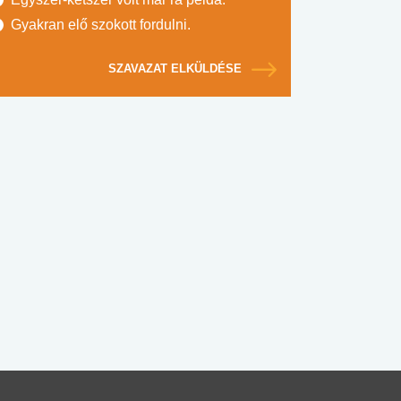
Gyakran elő szokott fordulni.
SZAVAZAT ELKÜLDÉSE
#SULI, MUNKA
#DROG, CIGI, ALKOHOL
#TÁPLÁLK