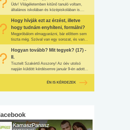
Üdv! Világéletemben kitűnő tanuló voltam,
általános iskolában és középiskolában is....
Hogy hívják ezt az érzést, illetve
hogy tudnám enyhíteni, formálni?
Megpróbálom elmagyarázni, bár előttem sem
tiszta még. Szóval van egy sorozat, és van...
Hogyan tovább? Mit tegyek? (17) -
II.
Tisztelt Szakértő Asszony! Az óév utolsó
napján küldött kérdésemre január 9-én adott...
ÉN IS KÉRDEZEK
Facebook