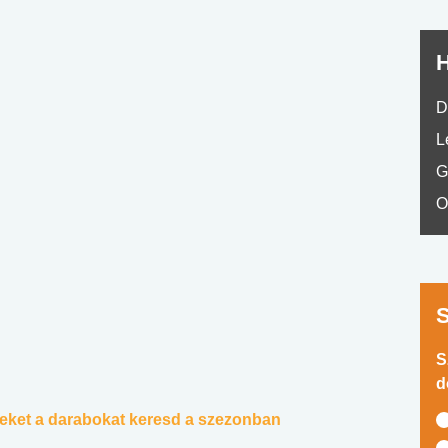
H
D
L
G
O
S
d
ezeket a darabokat keresd a szezonban