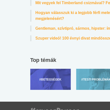
Mit vegyek fel Timberland csizmával? Fe
Hogyan válasszuk ki a legjobb férfi mel
megjelenésért?
Gentleman, szívtipró, sármos, hipster: íme
Szuper videó! 100 évnyi divat mindössze
Top témák
ZÜLŐKNEK
#BETEGSÉGEK
#TESTI PROBLÉMÁ