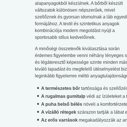
alapanyagokból készülnek. A bőrből készült
változatok különösen népszerűek, mivel
szellőznek és gyorsan idomulnak a láb egyed
formájához. A textil és szintetikus anyagok
kombinációja modern megoldást nyújt a
sportosabb stílus kedvelőinek.
A minőségi összetevők kiválasztása során
érdemes figyelembe venni néhány lényeges sz
és légáteresztő képessége szinte minden más 
kiváló tapadást és megfelelő ütéselnyelést biz
leginkább figyelemre méltó anyagtulajdonság
A természetes bőr
tartóssága és szellőzé
A rugalmas gumitalp
védi az ízületeket a 
A puha belső bélés
növeli a komfortérzete
A vízálló rétegek
szárazon tartják a lábat 
Az erős varrások
megakadályozzák az any