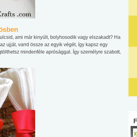
tösben
lcsid, ami már kinyúlt, bolyhosodik vagy elszakadt? Ha
z ujját, varrd össze az egyik végét, így kapsz egy
tölthetsz mindenféle aprósággal. Így személyre szabott,