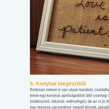
5. Konyhai kiegészítők
Biztosan neked is van olyan barátod, családta
lehet egy konyhai apróságokból álló csomag ö
(sütikiszúró, fakanál, edényfogó), de az is jó 
egy olaszos vacsorához vegyél tésztát, parad