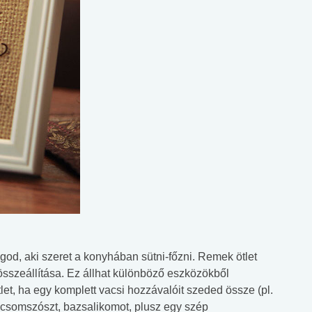
god, aki szeret a konyhában sütni-főzni. Remek ötlet
sszeállítása. Ez állhat különböző eszközökből
ötlet, ha egy komplett vacsi hozzávalóit szeded össze (pl.
icsomszószt, bazsalikomot, plusz egy szép