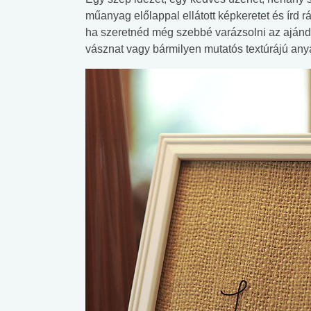
műanyag előlappal ellátott képkeretet és írd r
ha szeretnéd még szebbé varázsolni az ajándé
vásznat vagy bármilyen mutatós textúrájú any