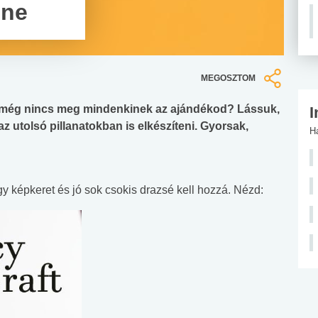
lne
MEGOSZTOM
 még nincs meg mindenkinek az ajándékod? Lássuk,
I
 utolsó pillanatokban is elkészíteni. Gyorsak,
H
y képkeret és jó sok csokis drazsé kell hozzá. Nézd: