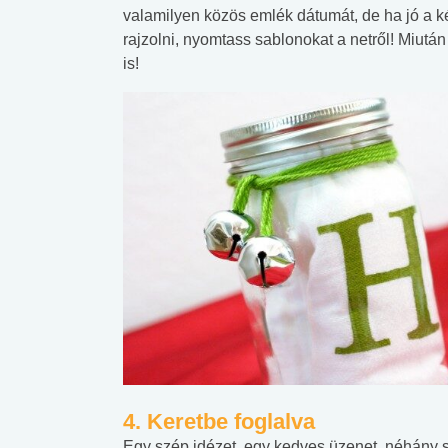
valamilyen közös emlék dátumát, de ha jó a k
rajzolni, nyomtass sablonokat a netről! Miután
is!
4. Keretbe foglalva
Egy szép idézet, egy kedves üzenet, néhány 