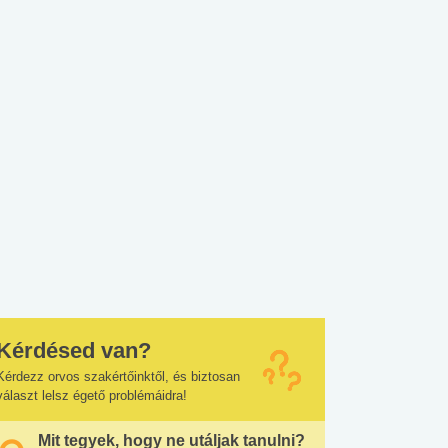
Kérdésed van?
Kérdezz orvos szakértőinktől, és biztosan
választ lelsz égető problémáidra!
Mit tegyek, hogy ne utáljak tanulni?