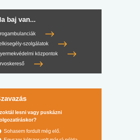
a baj van...
rogambulanciák
elkisegély-szolgálatok
yermekvédelmi központok
rvoskereső
Szavazás
zoktál lesni vagy puskázni
olgozatíráskor?
Sohasem fordult még elő.
Egyszer-kétszer volt már rá példa.