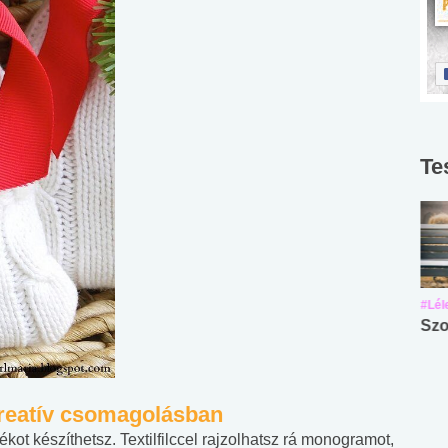
Te
#Suli, munka
#Suli, munka
#Lél
Angol középfokú
Internet-függőség
Szo
nyelvvizsga teszt -
teszt
No.42
kreatív csomagolásban
kot készíthetsz. Textilfilccel rajzolhatsz rá monogramot,