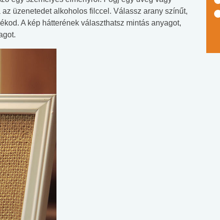
á az üzenetedet alkoholos filccel. Válassz arany színűt,
kod. A kép hátterének választhatsz mintás anyagot,
agot.