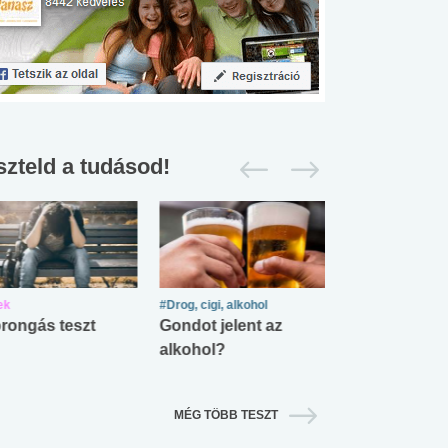
szteld a tudásod!
ek
#Drog, cigi, alkohol
#Zöldövezet
rongás teszt
Gondot jelent az
Mekkora az ö
alkohol?
lábnyomod?
MÉG TÖBB TESZT