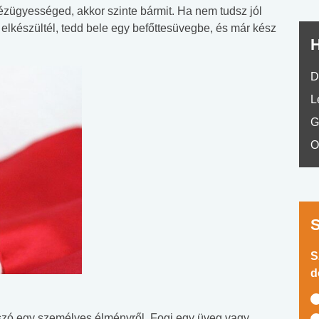
ézügyességed, akkor szinte bármit. Ha nem tudsz jól
 elkészültél, tedd bele egy befőttesüvegbe, és már kész
H
D
L
G
O
S
d
szó egy személyes élményről. Fogj egy üveg vagy