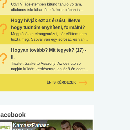
Üdv! Világéletemben kitűnő tanuló voltam,
általános iskolában és középiskolában is....
Hogy hívják ezt az érzést, illetve
hogy tudnám enyhíteni, formálni?
Megpróbálom elmagyarázni, bár előttem sem
tiszta még. Szóval van egy sorozat, és van...
Hogyan tovább? Mit tegyek? (17) -
II.
Tisztelt Szakértő Asszony! Az óév utolsó
napján küldött kérdésemre január 9-én adott...
ÉN IS KÉRDEZEK
Facebook