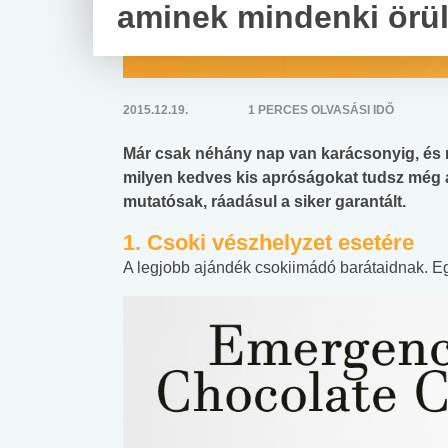
aminek mindenki örü
2015.12.19.
1 PERCES OLVASÁSI IDŐ
Már csak néhány nap van karácsonyig, és
milyen kedves kis apróságokat tudsz még az
mutatósak, ráadásul a siker garantált.
1. Csoki vészhelyzet esetére
A legjobb ajándék csokiimádó barátaidnak. Eg