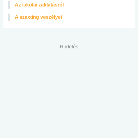
Az iskolai zaklatásról
A szexting veszélyei
Hirdetés