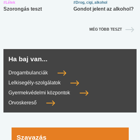
#Lélek
#Drog, cigi, alkohol
Szorongás teszt
Gondot jelent az alkohol?
MÉG TÖBB TESZT
Ha baj van...
Drogambulanciák
Lelkisegély-szolgálatok
Gyermekvédelmi központok
Orvoskereső
Szavazás