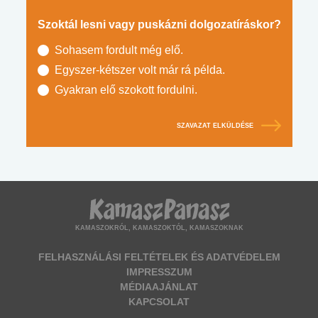
Szoktál lesni vagy puskázni dolgozatíráskor?
Sohasem fordult még elő.
Egyszer-kétszer volt már rá példa.
Gyakran elő szokott fordulni.
SZAVAZAT ELKÜLDÉSE
KAMASZOKRÓL, KAMASZOKTÓL, KAMASZOKNAK
FELHASZNÁLÁSI FELTÉTELEK ÉS ADATVÉDELEM
IMPRESSZUM
MÉDIAAJÁNLAT
KAPCSOLAT