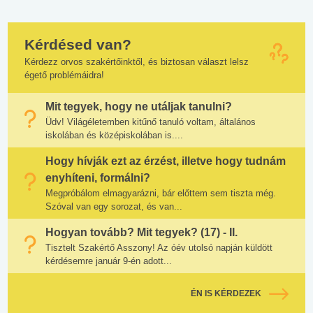
Kérdésed van?
Kérdezz orvos szakértőinktől, és biztosan választ lelsz
égető problémáidra!
Mit tegyek, hogy ne utáljak tanulni?
Üdv! Világéletemben kitűnő tanuló voltam, általános
iskolában és középiskolában is....
Hogy hívják ezt az érzést, illetve hogy tudnám
enyhíteni, formálni?
Megpróbálom elmagyarázni, bár előttem sem tiszta még.
Szóval van egy sorozat, és van...
Hogyan tovább? Mit tegyek? (17) - II.
Tisztelt Szakértő Asszony! Az óév utolsó napján küldött
kérdésemre január 9-én adott...
ÉN IS KÉRDEZEK