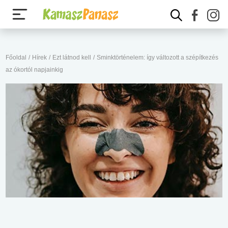
Főoldal
/
Hírek
/
Ezt látnod kell
/
Sminktörténelem: így változott a szépítkezés
az ókortól napjainkig