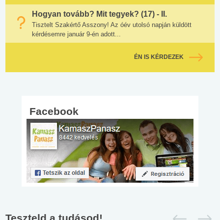
Hogyan tovább? Mit tegyek? (17) - II.
Tisztelt Szakértő Asszony! Az óév utolsó napján küldött
kérdésemre január 9-én adott...
ÉN IS KÉRDEZEK
Facebook
Teszteld a tudásod!