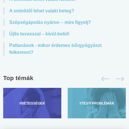
A sminktől lehet valaki beteg?
Szépségápolás nyáron – mire figyelj?
Újíts tavasszal – kívül-belül!
Pattanások - mikor érdemes bőrgyógyászt
felkeresni?
Top témák
#BETEGSÉGEK
#TESTI PROBLÉMÁK