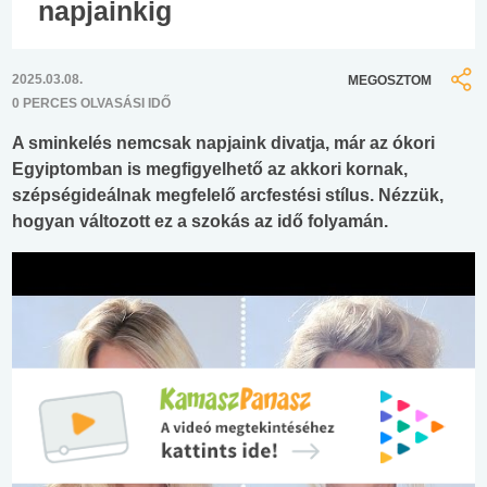
napjainkig
2025.03.08.
MEGOSZTOM
0 PERCES OLVASÁSI IDŐ
A sminkelés nemcsak napjaink divatja, már az ókori
Egyiptomban is megfigyelhető az akkori kornak,
szépségideálnak megfelelő arcfestési stílus. Nézzük,
hogyan változott ez a szokás az idő folyamán.