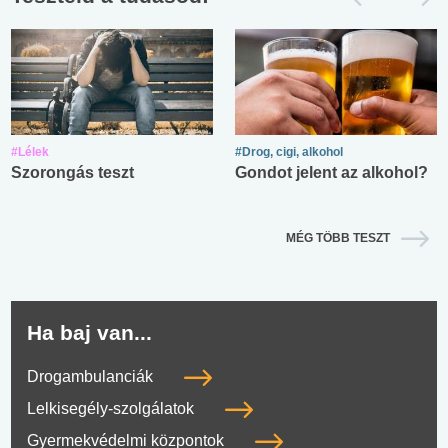
#Lélek
#Drog, cigi, alkohol
Szorongás teszt
Gondot jelent az alkohol?
MÉG TÖBB TESZT
Ha baj van...
Drogambulanciák
Lelkisegély-szolgálatok
Gyermekvédelmi központok