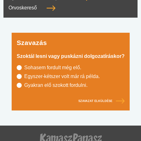
Orvoskereső
Szavazás
Szoktál lesni vagy puskázni dolgozatíráskor?
Sohasem fordult még elő.
Egyszer-kétszer volt már rá példa.
Gyakran elő szokott fordulni.
SZAVAZAT ELKÜLDÉSE