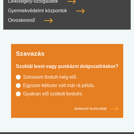
Lelkisegély-szolgálatok
Gyermekvédelmi központok
Orvoskereső
Szavazás
Szoktál lesni vagy puskázni dolgozatíráskor?
Sohasem fordult még elő.
Egyszer-kétszer volt már rá példa.
Gyakran elő szokott fordulni.
SZAVAZAT ELKÜLDÉSE