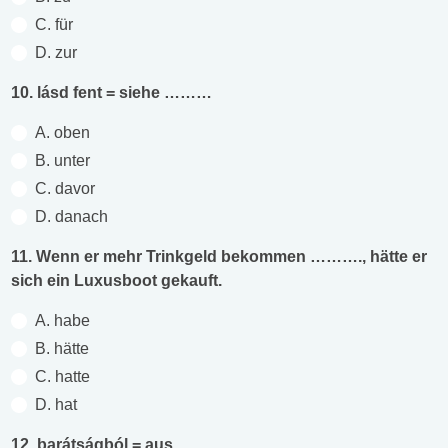
C. für
D. zur
10. lásd fent = siehe ………
A. oben
B. unter
C. davor
D. danach
11. Wenn er mehr Trinkgeld bekommen ………., hätte er
sich ein Luxusboot gekauft.
A. habe
B. hätte
C. hatte
D. hat
12. barátságból = aus ……………..