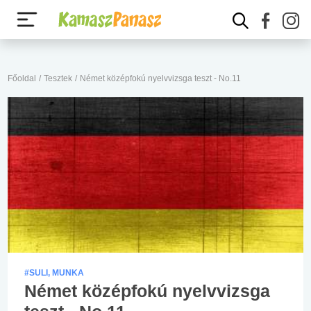
Főoldal
/
Tesztek
/
Német középfokú nyelvvizsga teszt - No.11
#SULI, MUNKA
Német középfokú nyelvvizsga