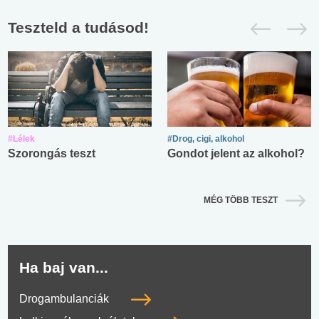
Teszteld a tudásod!
#Lélek
#Drog, cigi, alkohol
Szorongás teszt
Gondot jelent az alkohol?
MÉG TÖBB TESZT
Ha baj van...
Drogambulanciák