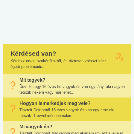
Kérdésed van?
Kérdezz orvos szakértőinktől, és biztosan választ lelsz
égető problémáidra!
Mit tegyek?
Üdv! Én egy 16 éves fiú vagyok és van egy lány, aki nagyon
tetszik nekem vagy már lehet...
Hogyan ismerkedjek meg vele?
Tisztelt Doktornő! 15 éves vagyok és van egy srác aki
tetszik. 1 évvel idősebb nálam...
Mi vagyok én?
Tisztelt Doktornő! Már régóta meg akartam írni ezt a levelet,