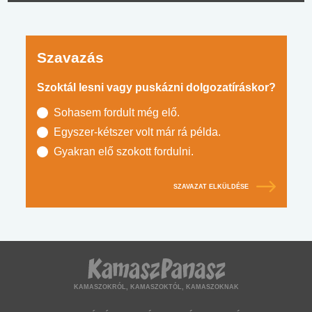
Szavazás
Szoktál lesni vagy puskázni dolgozatíráskor?
Sohasem fordult még elő.
Egyszer-kétszer volt már rá példa.
Gyakran elő szokott fordulni.
SZAVAZAT ELKÜLDÉSE
KAMASZOKRÓL, KAMASZOKTÓL, KAMASZOKNAK