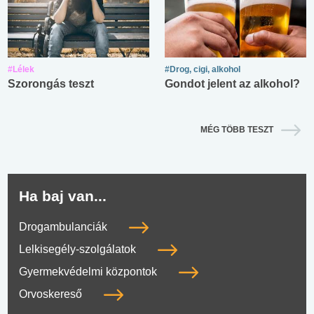
#Lélek
#Drog, cigi, alkohol
Szorongás teszt
Gondot jelent az alkohol?
MÉG TÖBB TESZT
Ha baj van...
Drogambulanciák
Lelkisegély-szolgálatok
Gyermekvédelmi központok
Orvoskereső