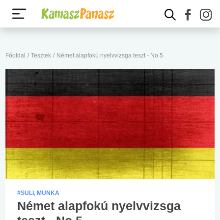
Főoldal
/
Tesztek
/
Német alapfokú nyelvvizsga teszt - No.5
#SULI, MUNKA
Német alapfokú nyelvvizsga