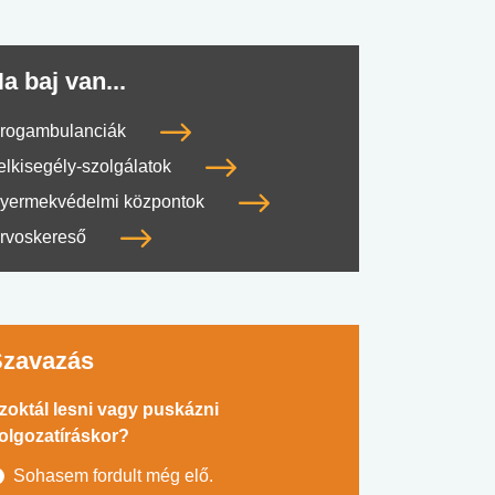
a baj van...
rogambulanciák
elkisegély-szolgálatok
yermekvédelmi központok
rvoskereső
Szavazás
zoktál lesni vagy puskázni
olgozatíráskor?
Sohasem fordult még elő.