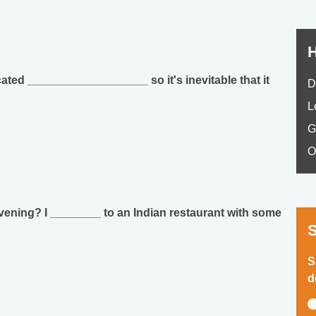
H
ated ___________________ so it's inevitable that it
D
L
G
O
vening? I ________ to an Indian restaurant with some
S
d