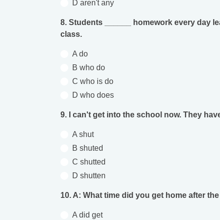
D aren't any
8. Students ______ homework every day lea
class.
A do
B who do
C who is do
D who does
9. I can't get into the school now. They h
A shut
B shuted
 alkohol
#Zöldövezet
#Betegségek
C shutted
lent az
Mekkora az ökológiai
Elsősegély
D shutten
lábnyomod?
tudásteszt
10. A: What time did you get home after the 
A did get