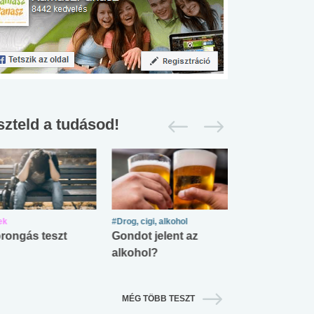
szteld a tudásod!
ek
#Drog, cigi, alkohol
#Zöldövezet
rongás teszt
Gondot jelent az
Mekkora az ö
alkohol?
lábnyomod?
MÉG TÖBB TESZT