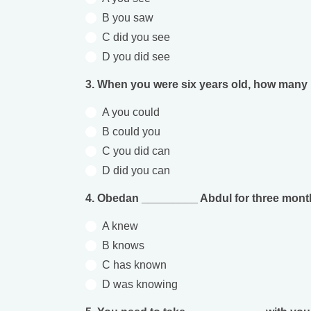
B you saw
C did you see
D you did see
3. When you were six years old, how man
A you could
B could you
C you did can
D did you can
4. Obedan _________ Abdul for three month
A knew
B knows
C has known
D was knowing