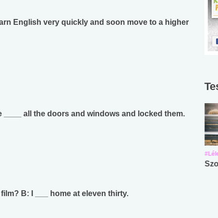
rn English very quickly and soon move to a higher
Te
ave ____ all the doors and windows and locked them.
#Suli, munka
#Suli, munka
#Lél
Angol középfokú
Internet-függőség
Szo
nyelvvizsga teszt -
teszt
No.42
film? B: I ___ home at eleven thirty.