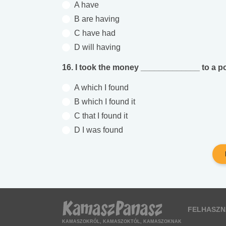
A have
B are having
C have had
D will having
16. I took the money _____________ to a poli
A which I found
B which I found it
C that I found it
D I was found
FELHASZN
KAMASZOKRÓL, KAMASZOKTÓL, KAMASZOKNAK