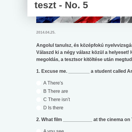
teszt - No. 5
2014.04.25.
Angolul tanulsz, és középfokú nyelvvizsgár
Válaszd ki a négy válasz közül a helyeset! H
megoldás, a tesztsor kitöltése után megtu
1. Excuse me. ________ a student called An
A There's
B There are
C There isn't
D Is there
2. What film ___________ at the cinema on
A you see