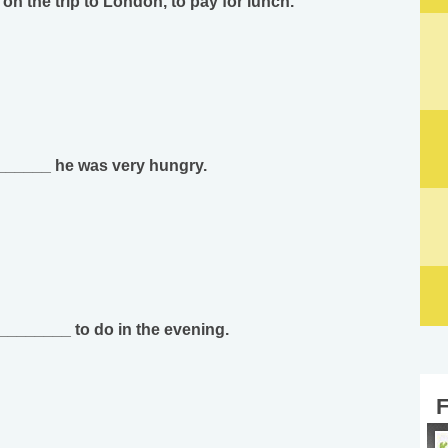
n the trip to London, to pay for lunch.
________ he was very hungry.
 __________ to do in the evening.