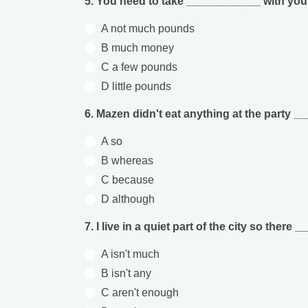
5. You need to take ____________ with you o
A not much pounds
B much money
C a few pounds
D little pounds
6. Mazen didn't eat anything at the party 
A so
B whereas
C because
D although
7. I live in a quiet part of the city so there
A isn't much
B isn't any
C aren't enough