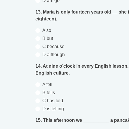
D am go
13. Maria is only fourteen years old __ she
eighteen).
A so
B but
C because
D although
14. At nine o'clock in every English lesson
English culture.
A tell
B tells
C has told
D is telling
15. This afternoon we __________ a pancake