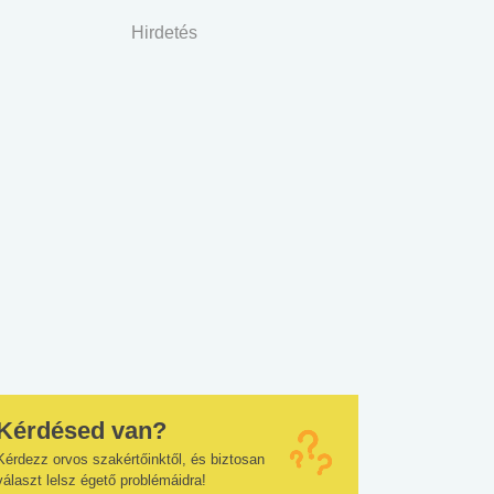
Hirdetés
Kérdésed van?
Kérdezz orvos szakértőinktől, és biztosan
választ lelsz égető problémáidra!