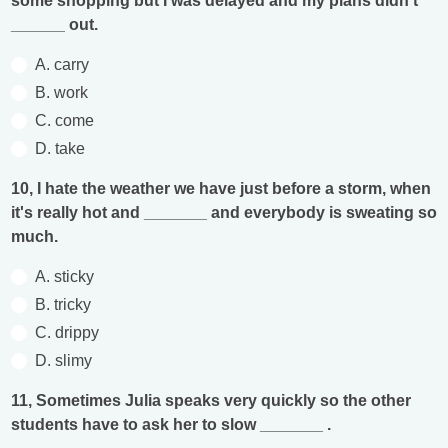
some shopping but I was delayed and my plans didn't
______ out.
A. carry
B. work
C. come
D. take
10, I hate the weather we have just before a storm, when
it's really hot and _______ and everybody is sweating so
much.
A. sticky
B. tricky
C. drippy
D. slimy
11, Sometimes Julia speaks very quickly so the other
students have to ask her to slow _______ .