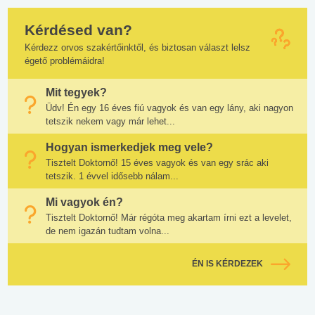
Kérdésed van?
Kérdezz orvos szakértőinktől, és biztosan választ lelsz
égető problémáidra!
Mit tegyek?
Üdv! Én egy 16 éves fiú vagyok és van egy lány, aki nagyon
tetszik nekem vagy már lehet...
Hogyan ismerkedjek meg vele?
Tisztelt Doktornő! 15 éves vagyok és van egy srác aki
tetszik. 1 évvel idősebb nálam...
Mi vagyok én?
Tisztelt Doktornő! Már régóta meg akartam írni ezt a levelet,
de nem igazán tudtam volna...
ÉN IS KÉRDEZEK