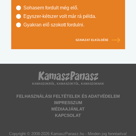
Sohasem fordult még elő.
Egyszer-kétszer volt már rá példa.
Gyakran elő szokott fordulni.
SZAVAZAT ELKÜLDÉSE
KAMASZOKRÓL, KAMASZOKTÓL, KAMASZOKNAK
FELHASZNÁLÁSI FELTÉTELEK ÉS ADATVÉDELEM
IMPRESSZUM
MÉDIAAJÁNLAT
KAPCSOLAT
Copyright © 2008-2026 KamaszPanasz.hu - Minden jog fenntartva!