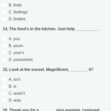
B. finds
C. findings
D. finders
14, The food's in the kitchen. Just help __________ .
A. you
B. yours
C. your's
D. yourselves
15, Look at the sunset. Magnificent, ________ it?
A. isn't
B. is
C. wasn't
D. was
16, Thank you for a _______ nice evening. I enjoyed