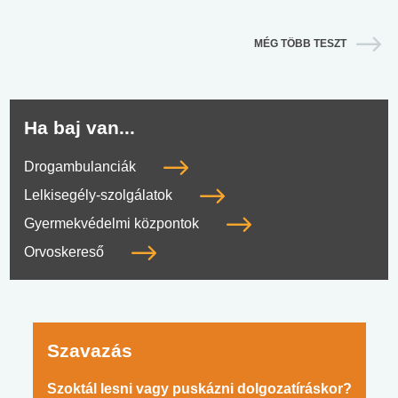
MÉG TÖBB TESZT
Ha baj van...
Drogambulanciák
Lelkisegély-szolgálatok
Gyermekvédelmi központok
Orvoskereső
Szavazás
Szoktál lesni vagy puskázni dolgozatíráskor?