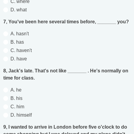
C. where
D. what
7, You've been here several times before, _______ you?
A. hasn't
B. has
C. haven't
D. have
8, Jack's late. That's not like _______ . He's normally on
time for class.
A. he
B. his
C. him
D. himself
9, I wanted to arrive in London before five o'clock to do