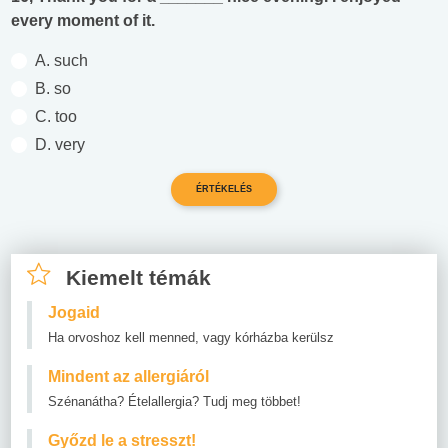
every moment of it.
A. such
B. so
C. too
D. very
Kiemelt témák
Jogaid
Ha orvoshoz kell menned, vagy kórházba kerülsz
Mindent az allergiáról
Szénanátha? Ételallergia? Tudj meg többet!
Győzd le a stresszt!