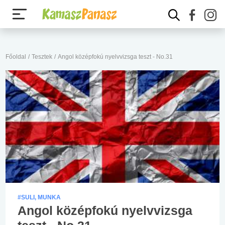
Főoldal
/
Tesztek
/
Angol középfokú nyelvvizsga teszt - No.31
#SULI, MUNKA
Angol középfokú nyelvvizsga