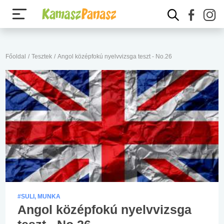
Főoldal
/
Tesztek
/
Angol középfokú nyelvvizsga teszt - No.26
#SULI, MUNKA
Angol középfokú nyelvvizsga