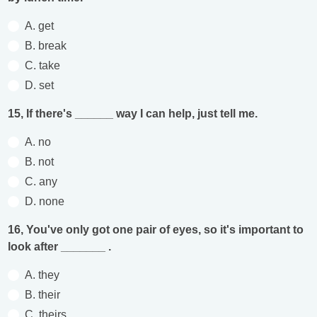
A. get
B. break
C. take
D. set
15, If there's ______ way I can help, just tell me.
A. no
B. not
C. any
D. none
16, You've only got one pair of eyes, so it's important to
look after _______ .
A. they
B. their
C. theirs