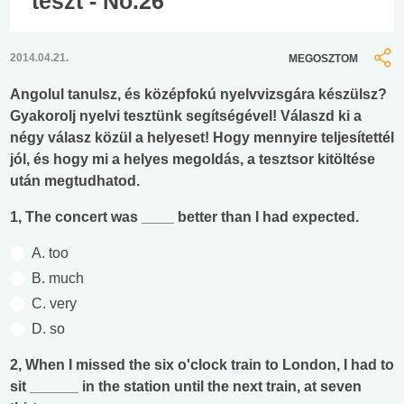
teszt - No.26
2014.04.21.
MEGOSZTOM
Angolul tanulsz, és középfokú nyelvvizsgára készülsz?
Gyakorolj nyelvi tesztünk segítségével! Válaszd ki a
négy válasz közül a helyeset! Hogy mennyire teljesítettél
jól, és hogy mi a helyes megoldás, a tesztsor kitöltése
után megtudhatod.
1, The concert was ____ better than I had expected.
A. too
B. much
C. very
D. so
2, When I missed the six o'clock train to London, I had to
sit ______ in the station until the next train, at seven