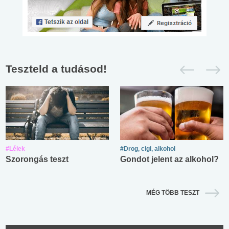
Teszteld a tudásod!
#Lélek
#Drog, cigi, alkohol
Szorongás teszt
Gondot jelent az alkohol?
MÉG TÖBB TESZT