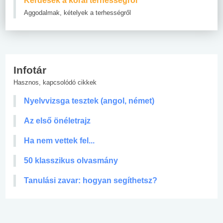
Kérdések a korai terhességről
Aggodalmak, kételyek a terhességről
Infotár
Hasznos, kapcsolódó cikkek
Nyelvvizsga tesztek (angol, német)
Az első önéletrajz
Ha nem vettek fel...
50 klasszikus olvasmány
Tanulási zavar: hogyan segíthetsz?