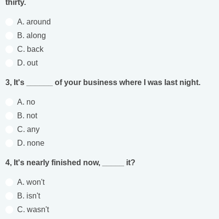
thirty.
A. around
B. along
C. back
D. out
3, It's ______ of your business where I was last night.
A. no
B. not
C. any
D. none
4, It's nearly finished now, _____ it?
A. won't
B. isn't
C. wasn't