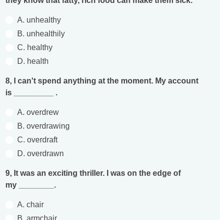
they know that fatty, rich food can make them sick.
A. unhealthy
B. unhealthily
C. healthy
D. health
8, I can't spend anything at the moment. My account
is _________ .
A. overdrew
B. overdrawing
C. overdraft
D. overdrawn
9, It was an exciting thriller. I was on the edge of
my ________.
A. chair
B. armchair