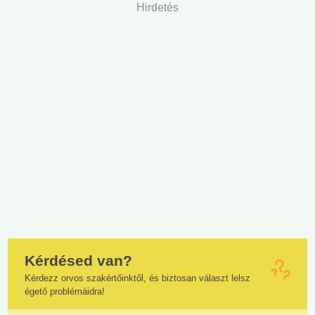
Hirdetés
Kérdésed van?
Kérdezz orvos szakértőinktől, és biztosan választ lelsz
égető problémáidra!