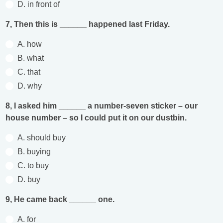
D. in front of
7, Then this is ______ happened last Friday.
A. how
B. what
C. that
D. why
8, I asked him ______ a number-seven sticker – our
house number – so I could put it on our dustbin.
A. should buy
B. buying
C. to buy
D. buy
9, He came back ______ one.
A. for