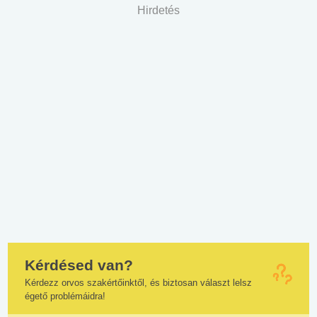
Hirdetés
Kérdésed van?
Kérdezz orvos szakértőinktől, és biztosan választ lelsz
égető problémáidra!