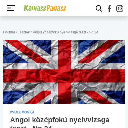
Főoldal
/
Tesztek
/
Angol középfokú nyelvvizsga teszt - No.24
#SULI, MUNKA
Angol középfokú nyelvvizsga