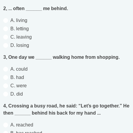
2, ... often ______ me behind.
A. living
B. letting
C. leaving
D. losing
3, One day we ______ walking home from shopping.
A. could
B. had
C. were
D. did
4, Crossing a busy road, he said: “Let’s go together.” He
then ______ behind his back for my hand ...
A. reached