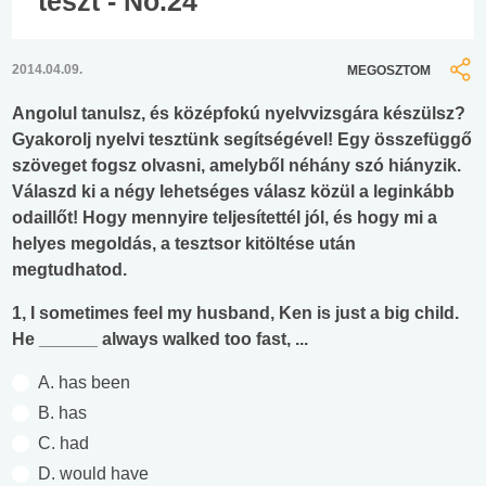
teszt - No.24
2014.04.09.
MEGOSZTOM
Angolul tanulsz, és középfokú nyelvvizsgára készülsz?
Gyakorolj nyelvi tesztünk segítségével! Egy összefüggő
szöveget fogsz olvasni, amelyből néhány szó hiányzik.
Válaszd ki a négy lehetséges válasz közül a leginkább
odaillőt! Hogy mennyire teljesítettél jól, és hogy mi a
helyes megoldás, a tesztsor kitöltése után
megtudhatod.
1, I sometimes feel my husband, Ken is just a big child.
He ______ always walked too fast, ...
A. has been
B. has
C. had
D. would have