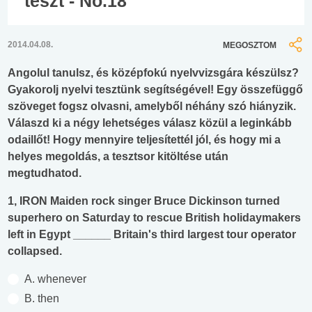
teszt - No.18
2014.04.08.
MEGOSZTOM
Angolul tanulsz, és középfokú nyelvvizsgára készülsz?
Gyakorolj nyelvi tesztünk segítségével! Egy összefüggő
szöveget fogsz olvasni, amelyből néhány szó hiányzik.
Válaszd ki a négy lehetséges válasz közül a leginkább
odaillőt! Hogy mennyire teljesítettél jól, és hogy mi a
helyes megoldás, a tesztsor kitöltése után
megtudhatod.
1, IRON Maiden rock singer Bruce Dickinson turned
superhero on Saturday to rescue British holidaymakers
left in Egypt ______ Britain's third largest tour operator
collapsed.
A. whenever
B. then