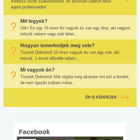
Kérdezz orvos szakértőinktől, és biztosan választ lelsz
égető problémáidra!
Mit tegyek?
Üdv! Én egy 16 éves fiú vagyok és van egy lány, aki nagyon
tetszik nekem vagy már lehet...
Hogyan ismerkedjek meg vele?
Tisztelt Doktornő! 15 éves vagyok és van egy srác aki
tetszik. 1 évvel idősebb nálam...
Mi vagyok én?
Tisztelt Doktornő! Már régóta meg akartam írni ezt a levelet,
de nem igazán tudtam volna...
ÉN IS KÉRDEZEK
Facebook