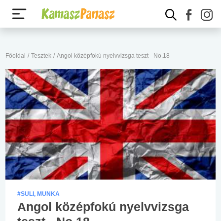
Főoldal
/
Tesztek
/
Angol középfokú nyelvvizsga teszt - No.18
#SULI, MUNKA
Angol középfokú nyelvvizsga