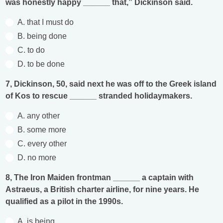
was honestly happy ______ that,” Dickinson said.
A. that I must do
B. being done
C. to do
D. to be done
7, Dickinson, 50, said next he was off to the Greek island
of Kos to rescue ______ stranded holidaymakers.
A. any other
B. some more
C. every other
D. no more
8, The Iron Maiden frontman ______ a captain with
Astraeus, a British charter airline, for nine years. He
qualified as a pilot in the 1990s.
A. is being