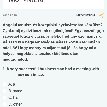
teszt - No.16
2014.04.07.
MEGOSZTOM
Angolul tanulsz, és középfokú nyelvvizsgára készülsz?
Gyakorolj nyelvi tesztünk segítségével! Egy összefüggő
szöveget fogsz olvasni, amelyből néhány szó hiányzik.
Válaszd ki a négy lehetséges válasz közül a leginkább
odaillőt! Hogy mennyire teljesítettél jól, és hogy mi a
helyes megoldás, a tesztsor kitöltése után
megtudhatod.
1, A very successful businessman had a meeting with
______ new son-in-law.
A. a
B. some
C. his
D. other