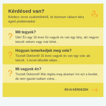
Kérdésed van?
Kérdezz orvos szakértőinktől, és biztosan választ lelsz
égető problémáidra!
Mit tegyek?
Üdv! Én egy 16 éves fiú vagyok és van egy lány, aki nagyon
tetszik nekem vagy már lehet...
Hogyan ismerkedjek meg vele?
Tisztelt Doktornő! 15 éves vagyok és van egy srác aki
tetszik. 1 évvel idősebb nálam...
Mi vagyok én?
Tisztelt Doktornő! Már régóta meg akartam írni ezt a levelet,
de nem igazán tudtam volna...
ÉN IS KÉRDEZEK