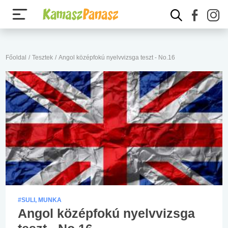
Főoldal
/
Tesztek
/
Angol középfokú nyelvvizsga teszt - No.16
#SULI, MUNKA
Angol középfokú nyelvvizsga