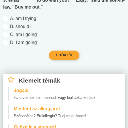
9, What ______ to do with you?” “Easy,” said the son-in-
law. “Buy me out.”
A. am I trying
B. should I
C. am I going
D. I am going
Kiemelt témák
Jogaid
Ha orvoshoz kell menned, vagy kórházba kerülsz
Mindent az allergiáról
Szénanátha? Ételallergia? Tudj meg többet!
Győzd le a stresszt!