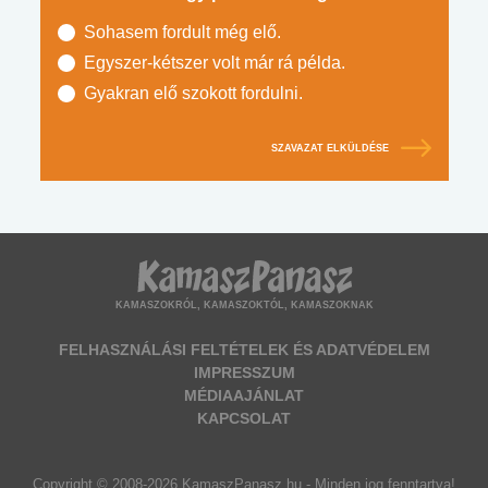
Sohasem fordult még elő.
Egyszer-kétszer volt már rá példa.
Gyakran elő szokott fordulni.
SZAVAZAT ELKÜLDÉSE
KAMASZOKRÓL, KAMASZOKTÓL, KAMASZOKNAK
FELHASZNÁLÁSI FELTÉTELEK ÉS ADATVÉDELEM
IMPRESSZUM
MÉDIAAJÁNLAT
KAPCSOLAT
Copyright © 2008-2026 KamaszPanasz.hu - Minden jog fenntartva!