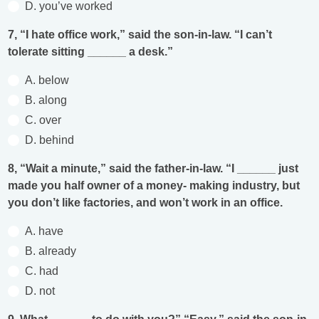
D. you’ve worked
7, “I hate office work,” said the son-in-law. “I can’t
tolerate sitting ______ a desk.”
A. below
B. along
C. over
D. behind
8, “Wait a minute,” said the father-in-law. “I ______ just
made you half owner of a money- making industry, but
you don’t like factories, and won’t work in an office.
A. have
B. already
C. had
D. not