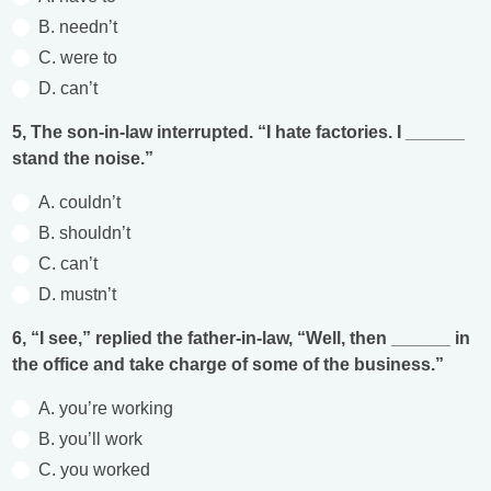
B. needn’t
C. were to
D. can’t
5, The son-in-law interrupted. “I hate factories. I ______
stand the noise.”
A. couldn’t
B. shouldn’t
C. can’t
D. mustn’t
6, “I see,” replied the father-in-law, “Well, then ______ in
the office and take charge of some of the business.”
A. you’re working
B. you’ll work
C. you worked