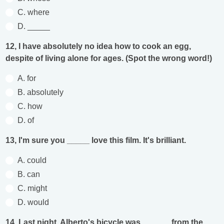
C. where
D. _____
12, I have absolutely no idea how to cook an egg,
despite of living alone for ages. (Spot the wrong word!)
A. for
B. absolutely
C. how
D. of
13, I'm sure you _____ love this film. It's brilliant.
A. could
B. can
C. might
D. would
14, Last night, Alberto's bicycle was ______ from the