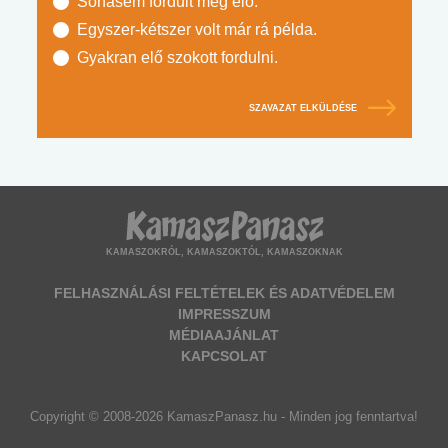
Sohasem fordult még elő.
Egyszer-kétszer volt már rá példa.
Gyakran elő szokott fordulni.
SZAVAZAT ELKÜLDÉSE
KAMASZOKRÓL, KAMASZOKTÓL, KAMASZOKNAK
FELHASZNÁLÁSI FELTÉTELEK ÉS ADATVÉDELEM
IMPRESSZUM
MÉDIAAJÁNLAT
KAPCSOLAT
Copyright © 2008-2026 KamaszPanasz.hu - Minden jog fenntartva!