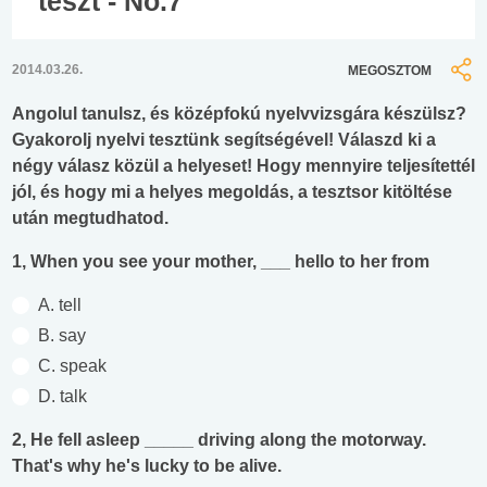
teszt - No.7
2014.03.26.
MEGOSZTOM
Angolul tanulsz, és középfokú nyelvvizsgára készülsz?
Gyakorolj nyelvi tesztünk segítségével! Válaszd ki a
négy válasz közül a helyeset! Hogy mennyire teljesítettél
jól, és hogy mi a helyes megoldás, a tesztsor kitöltése
után megtudhatod.
1, When you see your mother, ___ hello to her from
A. tell
B. say
C. speak
D. talk
2, He fell asleep _____ driving along the motorway.
That's why he's lucky to be alive.