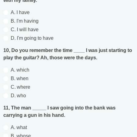
with my family.
A. I have
B. I'm having
C. I will have
D. I'm going to have
10, Do you remember the time ____ I was just starting to
play the guitar? Ah, those were the days.
A. which
B. when
C. where
D. who
11, The man _____ I saw going into the bank was
carrying a gun in his hand.
A. what
B. whose