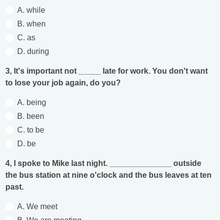
A. while
B. when
C. as
D. during
3, It's important not _____ late for work. You don't want
to lose your job again, do you?
A. being
B. been
C. to be
D. be
4, I spoke to Mike last night. ______________ outside
the bus station at nine o'clock and the bus leaves at ten
past.
A. We meet