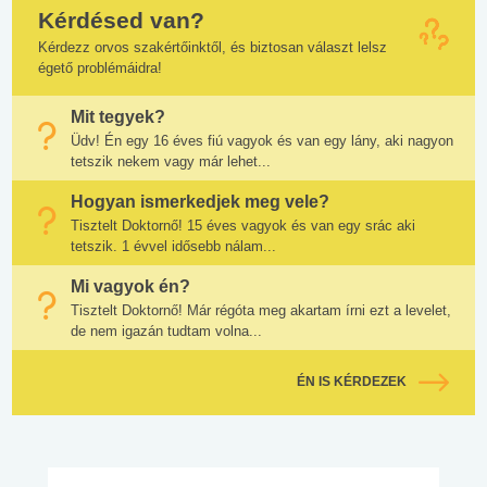
Kérdésed van?
Kérdezz orvos szakértőinktől, és biztosan választ lelsz
égető problémáidra!
Mit tegyek?
Üdv! Én egy 16 éves fiú vagyok és van egy lány, aki nagyon
tetszik nekem vagy már lehet...
Hogyan ismerkedjek meg vele?
Tisztelt Doktornő! 15 éves vagyok és van egy srác aki
tetszik. 1 évvel idősebb nálam...
Mi vagyok én?
Tisztelt Doktornő! Már régóta meg akartam írni ezt a levelet,
de nem igazán tudtam volna...
ÉN IS KÉRDEZEK