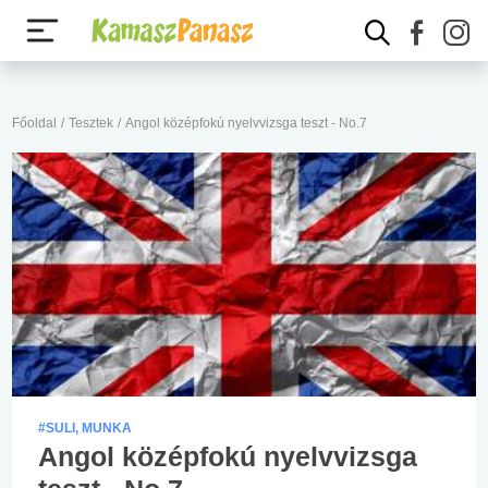
Főoldal
/
Tesztek
/
Angol középfokú nyelvvizsga teszt - No.7
#SULI, MUNKA
Angol középfokú nyelvvizsga