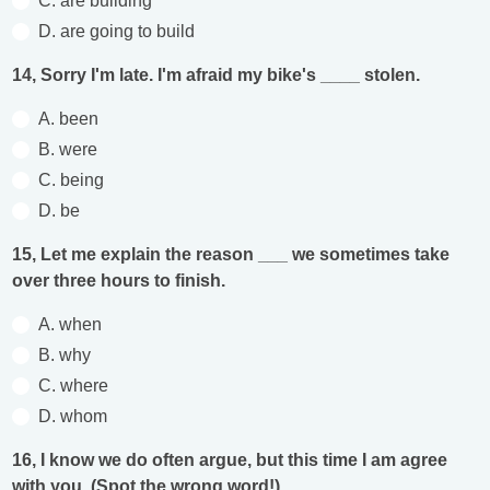
C. are building
D. are going to build
14, Sorry I'm late. I'm afraid my bike's ____ stolen.
A. been
B. were
C. being
D. be
15, Let me explain the reason ___ we sometimes take
over three hours to finish.
A. when
B. why
C. where
D. whom
16, I know we do often argue, but this time I am agree
with you. (Spot the wrong word!)