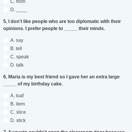
C. from
D. ____
5, I don't like people who are too diplomatic with their
opinions. I prefer people to _____ their minds.
A. say
B. tell
C. speak
D. talk
6, Maria is my best friend so I gave her an extra large
_____ of my birthday cake.
A. loaf
B. item
C. slice
D. stick