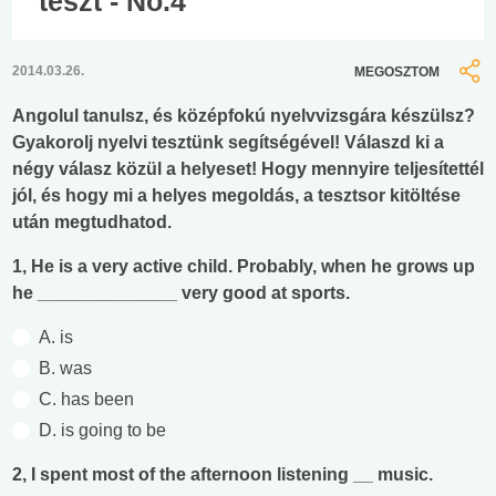
teszt - No.4
2014.03.26.
MEGOSZTOM
Angolul tanulsz, és középfokú nyelvvizsgára készülsz?
Gyakorolj nyelvi tesztünk segítségével! Válaszd ki a
négy válasz közül a helyeset! Hogy mennyire teljesítettél
jól, és hogy mi a helyes megoldás, a tesztsor kitöltése
után megtudhatod.
1, He is a very active child. Probably, when he grows up
he ______________ very good at sports.
A. is
B. was
C. has been
D. is going to be
2, I spent most of the afternoon listening __ music.