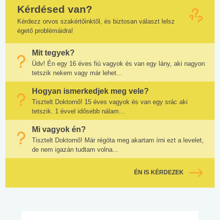
Kérdésed van?
Kérdezz orvos szakértőinktől, és biztosan választ lelsz
égető problémáidra!
Mit tegyek?
Üdv! Én egy 16 éves fiú vagyok és van egy lány, aki nagyon
tetszik nekem vagy már lehet...
Hogyan ismerkedjek meg vele?
Tisztelt Doktornő! 15 éves vagyok és van egy srác aki
tetszik. 1 évvel idősebb nálam...
Mi vagyok én?
Tisztelt Doktornő! Már régóta meg akartam írni ezt a levelet,
de nem igazán tudtam volna...
ÉN IS KÉRDEZEK