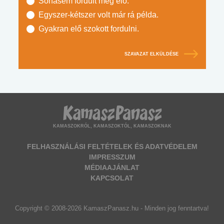
Sohasem fordult még elő.
Egyszer-kétszer volt már rá példa.
Gyakran elő szokott fordulni.
SZAVAZAT ELKÜLDÉSE
KAMASZOKRÓL, KAMASZOKTÓL, KAMASZOKNAK
FELHASZNÁLÁSI FELTÉTELEK ÉS ADATVÉDELEM
IMPRESSZUM
MÉDIAAJÁNLAT
KAPCSOLAT
Copyright © 2008-2026 KamaszPanasz.hu - Minden jog fenntartva!