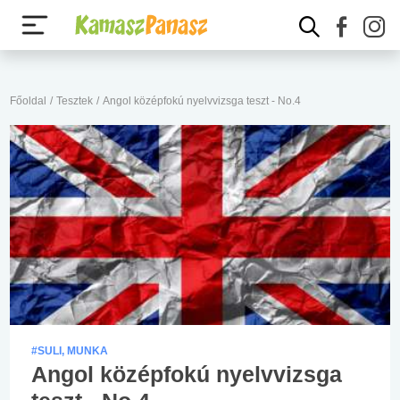
Főoldal
/
Tesztek
/
Angol középfokú nyelvvizsga teszt - No.4
#SULI, MUNKA
Angol középfokú nyelvvizsga