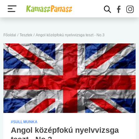
Főoldal
/
Tesztek
/
Angol középfokú nyelvvizsga teszt - No.3
#SULI, MUNKA
Angol középfokú nyelvvizsga