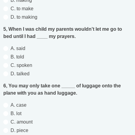
B. making
C. to make
D. to making
5, When I was child my parents wouldn't let me go to
bed until I had ____ my prayers.
A. said
B. told
C. spoken
D. talked
6, You may only take one _____ of luggage onto the
plane with you as hand luggage.
A. case
B. lot
C. amount
D. piece