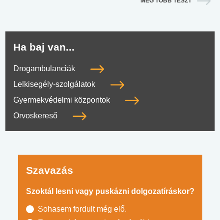
MÉG TÖBB TESZT
Ha baj van...
Drogambulanciák
Lelkisegély-szolgálatok
Gyermekvédelmi központok
Orvoskereső
Szavazás
Szoktál lesni vagy puskázni dolgozatíráskor?
Sohasem fordult még elő.