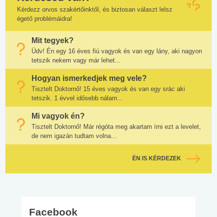
Kérdezz orvos szakértőinktől, és biztosan választ lelsz
égető problémáidra!
Mit tegyek?
Üdv! Én egy 16 éves fiú vagyok és van egy lány, aki nagyon
tetszik nekem vagy már lehet...
Hogyan ismerkedjek meg vele?
Tisztelt Doktornő! 15 éves vagyok és van egy srác aki
tetszik. 1 évvel idősebb nálam...
Mi vagyok én?
Tisztelt Doktornő! Már régóta meg akartam írni ezt a levelet,
de nem igazán tudtam volna...
ÉN IS KÉRDEZEK
Facebook