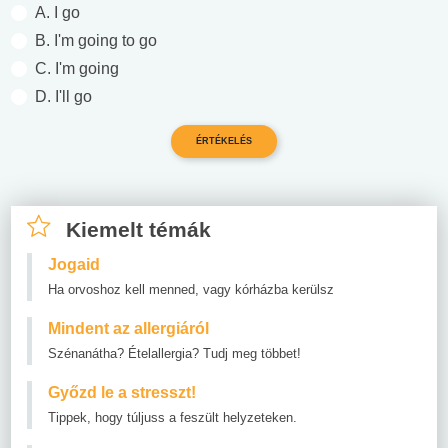
A. I go
B. I'm going to go
C. I'm going
D. I'll go
Kiemelt témák
Jogaid
Ha orvoshoz kell menned, vagy kórházba kerülsz
Mindent az allergiáról
Szénanátha? Ételallergia? Tudj meg többet!
Győzd le a stresszt!
Tippek, hogy túljuss a feszült helyzeteken.