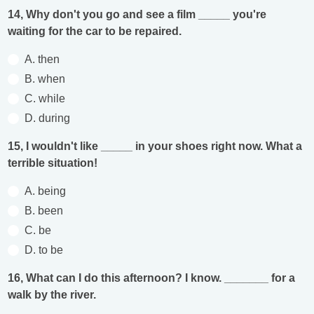
14, Why don't you go and see a film _____ you're
waiting for the car to be repaired.
A. then
B. when
C. while
D. during
15, I wouldn't like _____ in your shoes right now. What a
terrible situation!
A. being
B. been
C. be
D. to be
16, What can I do this afternoon? I know. _______ for a
walk by the river.