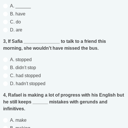
A. ______
B. have
C. do
D. are
3, If Safia ______________ to talk to a friend this
morning, she wouldn't have missed the bus.
A. stopped
B. didn't stop
C. had stopped
D. hadn't stopped
4, Rafael is making a lot of progress with his English but
he still keeps ______ mistakes with gerunds and
infinitives.
A. make