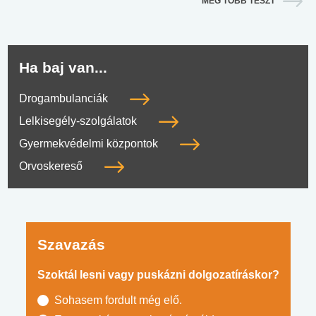
MÉG TÖBB TESZT
Ha baj van...
Drogambulanciák
Lelkisegély-szolgálatok
Gyermekvédelmi központok
Orvoskereső
Szavazás
Szoktál lesni vagy puskázni dolgozatíráskor?
Sohasem fordult még elő.