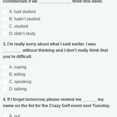
conditionals if we ______________ them this week.
A. had studied
B. hadn’t studied
C. studied
D. didn’t study
3, I'm really sorry about what I said earlier. I was
________ without thinking and I don't really think that
you're difficult.
A. saying
B. telling
C. speaking
D. talking
4, If I forget tomorrow, please remind me ______ my
name on the list for the Crazy Golf event next Tuesday.
A. put