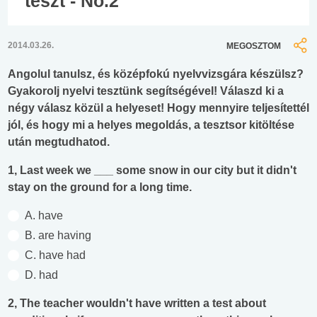
teszt - No.2
2014.03.26.
MEGOSZTOM
Angolul tanulsz, és középfokú nyelvvizsgára készülsz?
Gyakorolj nyelvi tesztünk segítségével! Válaszd ki a
négy válasz közül a helyeset! Hogy mennyire teljesítettél
jól, és hogy mi a helyes megoldás, a tesztsor kitöltése
után megtudhatod.
1, Last week we ___ some snow in our city but it didn't
stay on the ground for a long time.
A. have
B. are having
C. have had
D. had
2, The teacher wouldn't have written a test about