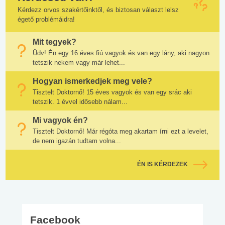
Kérdezz orvos szakértőinktől, és biztosan választ lelsz
égető problémáidra!
Mit tegyek?
Üdv! Én egy 16 éves fiú vagyok és van egy lány, aki nagyon
tetszik nekem vagy már lehet...
Hogyan ismerkedjek meg vele?
Tisztelt Doktornő! 15 éves vagyok és van egy srác aki
tetszik. 1 évvel idősebb nálam...
Mi vagyok én?
Tisztelt Doktornő! Már régóta meg akartam írni ezt a levelet,
de nem igazán tudtam volna...
ÉN IS KÉRDEZEK
Facebook