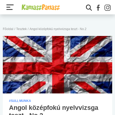
Főoldal
/
Tesztek
/
Angol középfokú nyelvvizsga teszt - No.2
#SULI, MUNKA
Angol középfokú nyelvvizsga