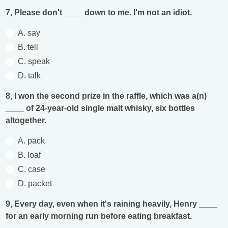
7, Please don't ____ down to me. I'm not an idiot.
A. say
B. tell
C. speak
D. talk
8, I won the second prize in the raffle, which was a(n)
____ of 24-year-old single malt whisky, six bottles
altogether.
A. pack
B. loaf
C. case
D. packet
9, Every day, even when it's raining heavily, Henry ____
for an early morning run before eating breakfast.