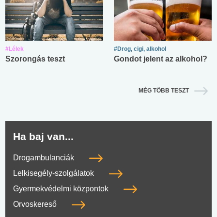
#Lélek
#Drog, cigi, alkohol
Szorongás teszt
Gondot jelent az alkohol?
MÉG TÖBB TESZT
Ha baj van...
Drogambulanciák
Lelkisegély-szolgálatok
Gyermekvédelmi központok
Orvoskereső