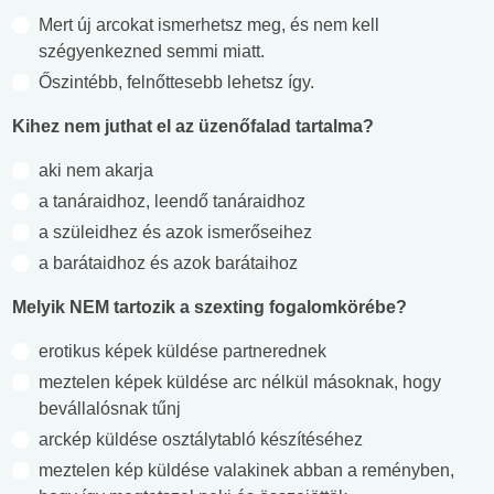
Mert új arcokat ismerhetsz meg, és nem kell
szégyenkezned semmi miatt.
Őszintébb, felnőttesebb lehetsz így.
Kihez nem juthat el az üzenőfalad tartalma?
aki nem akarja
a tanáraidhoz, leendő tanáraidhoz
a szüleidhez és azok ismerőseihez
a barátaidhoz és azok barátaihoz
Melyik NEM tartozik a szexting fogalomkörébe?
erotikus képek küldése partnerednek
meztelen képek küldése arc nélkül másoknak, hogy
bevállalósnak tűnj
arckép küldése osztálytabló készítéséhez
meztelen kép küldése valakinek abban a reményben,