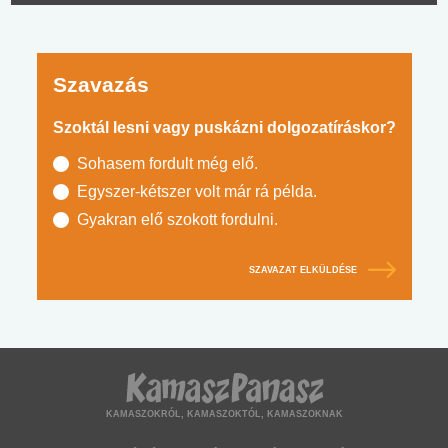
Szavazás
Szoktál lesni vagy puskázni dolgozatíráskor?
Sohasem fordult még elő.
Egyszer-kétszer volt már rá példa.
Gyakran elő szokott fordulni.
SZAVAZAT ELKÜLDÉSE
KAMASZOKRÓL, KAMASZOKTÓL, KAMASZOKNAK