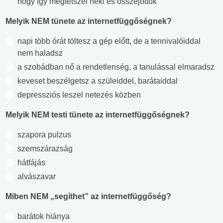
hogy így megtetszel neki és összejöttök
Melyik NEM tünete az internetfüggőségnek?
napi több órát töltesz a gép előtt, de a tennivalóiddal
nem haladsz
a szobádban nő a rendetlenség, a tanulással elmaradsz
keveset beszélgetsz a szüleiddel, barátaiddal
depressziós leszel netezés közben
Melyik NEM testi tünete az internetfüggőségnek?
szapora pulzus
szemszárazság
hátfájás
alvászavar
Miben NEM „segíthet” az internetfüggőség?
barátok hiánya