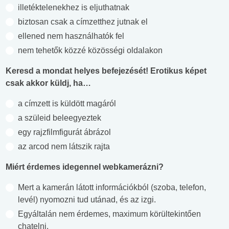
illetéktelenekhez is eljuthatnak
biztosan csak a címzetthez jutnak el
ellened nem használhatók fel
nem tehetők közzé közösségi oldalakon
Keresd a mondat helyes befejezését! Erotikus képet
csak akkor küldj, ha…
a címzett is küldött magáról
a szüleid beleegyeztek
egy rajzfilmfigurát ábrázol
az arcod nem látszik rajta
Miért érdemes idegennel webkamerázni?
Mert a kamerán látott információkból (szoba, telefon,
levél) nyomozni tud utánad, és az izgi.
Egyáltalán nem érdemes, maximum körültekintően
chatelni.