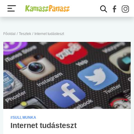
Főoldal
/
Tesztek
/
Internet tudásteszt
#SULI, MUNKA
Internet tudásteszt