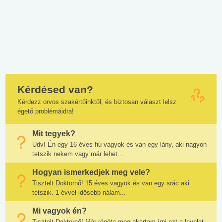
Kérdésed van?
Kérdezz orvos szakértőinktől, és biztosan választ lelsz
égető problémáidra!
Mit tegyek?
Üdv! Én egy 16 éves fiú vagyok és van egy lány, aki nagyon
tetszik nekem vagy már lehet...
Hogyan ismerkedjek meg vele?
Tisztelt Doktornő! 15 éves vagyok és van egy srác aki
tetszik. 1 évvel idősebb nálam...
Mi vagyok én?
Tisztelt Doktornő! Már régóta meg akartam írni ezt a levelet,