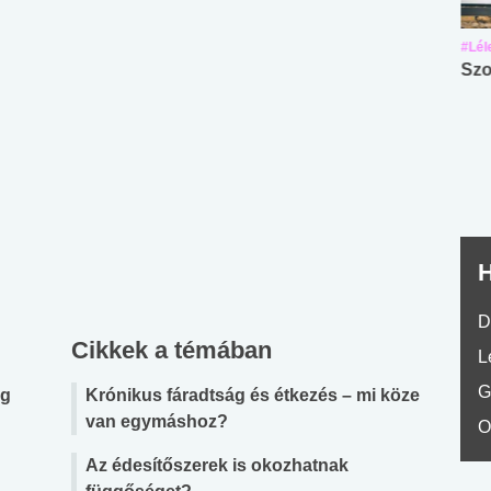
#Suli, munka
#Suli, munka
#Lél
Angol középfokú
Internet-függőség
Szo
nyelvvizsga teszt -
teszt
No.42
H
D
Cikkek a témában
L
G
ig
Krónikus fáradtság és étkezés – mi köze
van egymáshoz?
O
Az édesítőszerek is okozhatnak