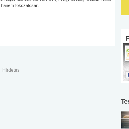
i, hanem fokozatosan.
Hirdetés
Te