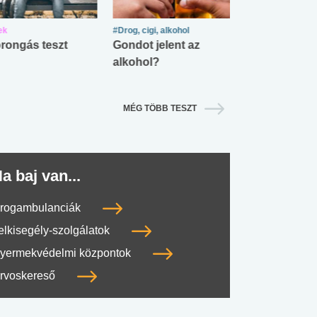
ek
#Drog, cigi, alkohol
#Zöldövezet
rongás teszt
Gondot jelent az
Mekkora az ö
alkohol?
lábnyomod?
MÉG TÖBB TESZT
a baj van...
rogambulanciák
elkisegély-szolgálatok
yermekvédelmi központok
rvoskereső