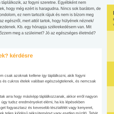
táplálkozik, az fogyni szeretne. Egyébként nem
élek, hogy még ezért is haragudna. Nincs sok barátom, de
ondolom, ez nem tartozik rájuk és nem is bízom meg
 egészről, mert attól tartok, hogy hülyének néznek/
kezdenek. Kb. egy hónapja székrekedésem van. Mit
yőzzem meg a szüleimet? Jó az egészséges életmód?
yek? kérdésre
 csak azoknak kellene így táplálkozni, akik fogyni
íros és cukros ételek valóban egészségtelenek, és nemcsak
tak arra hogy másképp táplálkozzanak, akkor erről nagyon
 úgy tudsz eredményeket elérni, ha kis lépésekben
ésget fogyasztasz és kevesebb tésztafélét vagy kenyeret,
 teljes kiőrlésű péksüteményt vagy esetleg müzlit). Tehát