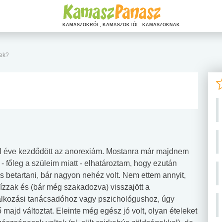
KAMASZOKRÓL, KAMASZOKTÓL, KAMASZOKNAK
yek?
él éve kezdődött az anorexiám. Mostanra már majdnem
- főleg a szüleim miatt - elhatároztam, hogy ezután
is betartani, bár nagyon nehéz volt. Nem ettem annyit,
hízzak és (bár még szakadozva) visszajött a
álkozási tanácsadóhoz vagy pszichológushoz, úgy
majd változtat. Eleinte még egész jó volt, olyan ételeket