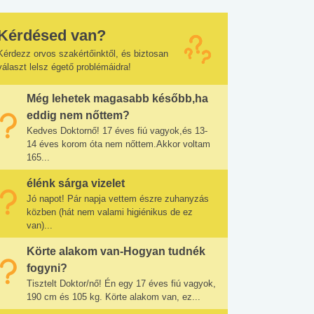
Kérdésed van?
Kérdezz orvos szakértőinktől, és biztosan
választ lelsz égető problémáidra!
Még lehetek magasabb később,ha
eddig nem nőttem?
Kedves Doktornő! 17 éves fiú vagyok,és 13-
14 éves korom óta nem nőttem.Akkor voltam
165...
élénk sárga vizelet
Jó napot! Pár napja vettem észre zuhanyzás
közben (hát nem valami higiénikus de ez
van)...
Körte alakom van-Hogyan tudnék
fogyni?
Tisztelt Doktor/nő! Én egy 17 éves fiú vagyok,
190 cm és 105 kg. Körte alakom van, ez...