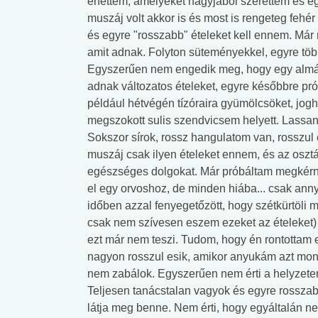
ehettem, amelyeket nagyjából szerettem és egé
muszáj volt akkor is és most is rengeteg fehér
és egyre "rosszabb" ételeket kell ennem. Má
amit adnak. Folyton süteményekkel, egyre több
Egyszerűen nem engedik meg, hogy egy almát 
adnak változatos ételeket, egyre későbbre pró
például hétvégén tízóraira gyümölcsöket, jog
megszokott sulis szendvicsem helyett. Lassan
Sokszor sírok, rossz hangulatom van, rossz
muszáj csak ilyen ételeket ennem, és az osztá
egészséges dolgokat. Már próbáltam megkérn
el egy orvoshoz, de minden hiába... csak anny
időben azzal fenyegetőzött, hogy szétkürtöli
csak nem szívesen eszem ezeket az ételeket)
ezt már nem teszi. Tudom, hogy én rontottam e
nagyon rosszul esik, amikor anyukám azt mond
nem zabálok. Egyszerűen nem érti a helyzetem
Teljesen tanácstalan vagyok és egyre rossza
látja meg benne. Nem érti, hogy egyáltalán n