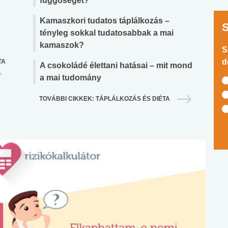
függőséget?
Kamaszkori tudatos táplálkozás –
tényleg sokkal tudatosabbak a mai
kamaszok?
S
d
TA
A csokoládé élettani hatásai – mit mond
a mai tudomány
TOVÁBBI CIKKEK: TÁPLÁLKOZÁS ÉS DIÉTA