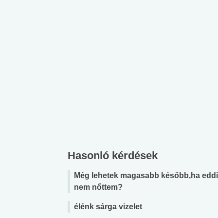
 alkohol
#Zöldövezet
#Betegségek
lent az
Mekkora az ökológiai
Elsősegély
lábnyomod?
tudásteszt
Hasonló kérdések
Még lehetek magasabb később,ha edd
nem nőttem?
élénk sárga vizelet