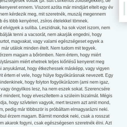
szségesek voltak (pl. sült csirkehús zöldségekkel), de
 kenyeret ennem. Viszont azóta már mindjárt eltelt egy év
r nem kérdezik meg, mit szeretnék, muszáj megennem
 és több kenyérrel, zsíros ételekkel tömnek.
elvigyek a suliba. Leszidnak, ha sok vizet iszom, nem
bálják tenni a vacsorát, nem akarják engedni, hogy
hurtot, magvakat, vagy valami egészségeset egyek a
 már utálok minden ételt. Nem tudom mit tegyek.
ul érzem magam a bőrömben. Nem értem, hogy miért
lytársaim miért ehetnek teljes kiőrlésű kenyeret meg
i anyukámat, hogy étkezhessek másképp, vagy vigyen
it értem el vele, hogy hülye fogyókúrásnak nevezett. Egy
 mindenkinek, hogy folyton fogyókúrázom (ami nem igaz,
 vagy öngyilkos lesz, ha nem eszek sokat. Szerencsére
l mindent, hogy elveszítettem a szüleim bizalmát. Mégis
ja, hogy szívtelen vagyok, mert teszem azt amit mond,
, pedig már többször is próbáltam elmagyarázni neki.
bbul érzem magam. Bármit mondok neki, csak a rosszat
em akarok fogyni, csak egészségesen szeretnék élni. Azt