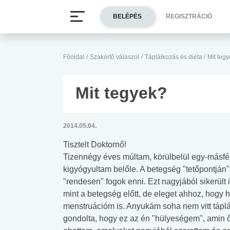
BELÉPÉS
REGISZTRÁCIÓ
Főoldal
/
Szakértő válaszol
/
Táplálkozás és diéta
/
Mit teg
Mit tegyek?
2014.05.04.
Tisztelt Doktornő!
Tizennégy éves múltam, körülbelül egy-másf
kigyógyultam belőle. A betegség "tetőpontján" 
"rendesen" fogok enni. Ezt nagyjából sikerült 
mint a betegség előtt, de eleget ahhoz, hogy 
menstruációm is. Anyukám soha nem vitt tápl
gondolta, hogy ez az én "hülyeségem", amin ő 