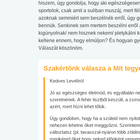
hiszem, úgy gondolja, hogy aki egészségesen 
sportolok, csak amit a suliban muszáj, mert f
azoknak semmiért sem beszélnék erről, úgy g
bennük. Senkinek sem mertem beszélni erről az
kigúnyolnak/ nem hisznek nekem/ pletykálni 
kellene ennem, hogy elmúljon? És hogyan g
Válaszát köszönöm.
Szakértőnk válasza a Mit teg
Kedves Levélíró!
Jó az egészséges életmód, és egyáltalán nem
szeretnének. A fehér lisztből készült, a zs
azért, mert hízni lehet tőlük.
Úgy gondolom, hogy ha a szüleid nem nyitot
nehezen lehetne őket meggyőzni. Szerintem
változtatsz (pl. tavasszal-nyáron több zöld
megkéred őket hogy neked időnként vegyenek