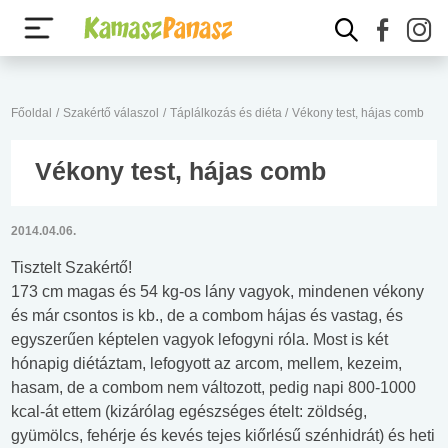
Főoldal
/
Szakértő válaszol
/
Táplálkozás és diéta
/
Vékony test, hájas comb
Vékony test, hájas comb
2014.04.06.
Tisztelt Szakértő!
173 cm magas és 54 kg-os lány vagyok, mindenen vékony
és már csontos is kb., de a combom hájas és vastag, és
egyszerűen képtelen vagyok lefogyni róla. Most is két
hónapig diétáztam, lefogyott az arcom, mellem, kezeim,
hasam, de a combom nem változott, pedig napi 800-1000
kcal-át ettem (kizárólag egészséges ételt: zöldség,
gyümölcs, fehérje és kevés tejes kiőrlésű szénhidrát) és heti