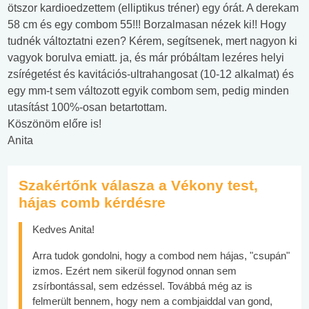
ötszor kardioedzettem (elliptikus tréner) egy órát. A derekam
58 cm és egy combom 55!!! Borzalmasan nézek ki!! Hogy
tudnék változtatni ezen? Kérem, segítsenek, mert nagyon ki
vagyok borulva emiatt. ja, és már próbáltam lezéres helyi
zsírégetést és kavitációs-ultrahangosat (10-12 alkalmat) és
egy mm-t sem változott egyik combom sem, pedig minden
utasítást 100%-osan betartottam.
Köszönöm előre is!
Anita
Szakértőnk válasza a Vékony test,
hájas comb kérdésre
Kedves Anita!
Arra tudok gondolni, hogy a combod nem hájas, "csupán"
izmos. Ezért nem sikerül fogynod onnan sem
zsírbontással, sem edzéssel. Továbbá még az is
felmerült bennem, hogy nem a combjaiddal van gond,