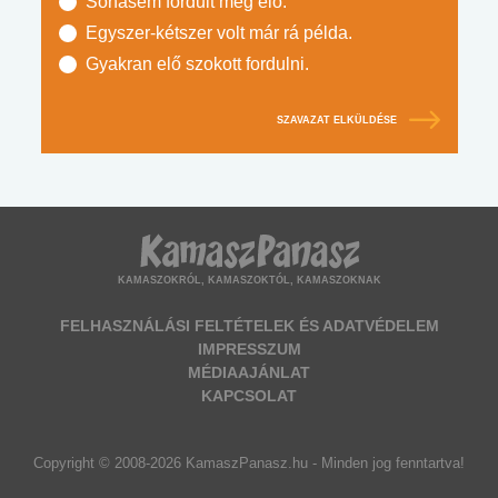
Sohasem fordult még elő.
Egyszer-kétszer volt már rá példa.
Gyakran elő szokott fordulni.
SZAVAZAT ELKÜLDÉSE
KAMASZOKRÓL, KAMASZOKTÓL, KAMASZOKNAK
FELHASZNÁLÁSI FELTÉTELEK ÉS ADATVÉDELEM
IMPRESSZUM
MÉDIAAJÁNLAT
KAPCSOLAT
Copyright © 2008-2026 KamaszPanasz.hu - Minden jog fenntartva!