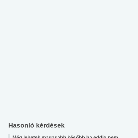
Hasonló kérdések
Még lehetek magasabb később,ha eddig nem