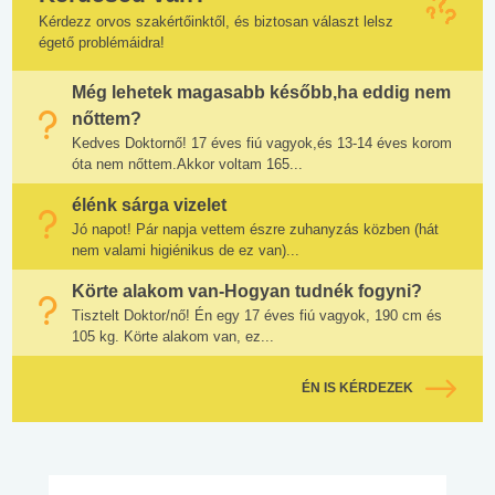
Kérdezz orvos szakértőinktől, és biztosan választ lelsz
égető problémáidra!
Még lehetek magasabb később,ha eddig nem
nőttem?
Kedves Doktornő! 17 éves fiú vagyok,és 13-14 éves korom
óta nem nőttem.Akkor voltam 165...
élénk sárga vizelet
Jó napot! Pár napja vettem észre zuhanyzás közben (hát
nem valami higiénikus de ez van)...
Körte alakom van-Hogyan tudnék fogyni?
Tisztelt Doktor/nő! Én egy 17 éves fiú vagyok, 190 cm és
105 kg. Körte alakom van, ez...
ÉN IS KÉRDEZEK