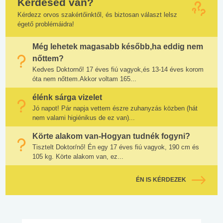
Kérdésed van?
Kérdezz orvos szakértőinktől, és biztosan választ lelsz
égető problémáidra!
Még lehetek magasabb később,ha eddig nem
nőttem?
Kedves Doktornő! 17 éves fiú vagyok,és 13-14 éves korom
óta nem nőttem.Akkor voltam 165...
élénk sárga vizelet
Jó napot! Pár napja vettem észre zuhanyzás közben (hát
nem valami higiénikus de ez van)...
Körte alakom van-Hogyan tudnék fogyni?
Tisztelt Doktor/nő! Én egy 17 éves fiú vagyok, 190 cm és
105 kg. Körte alakom van, ez...
ÉN IS KÉRDEZEK