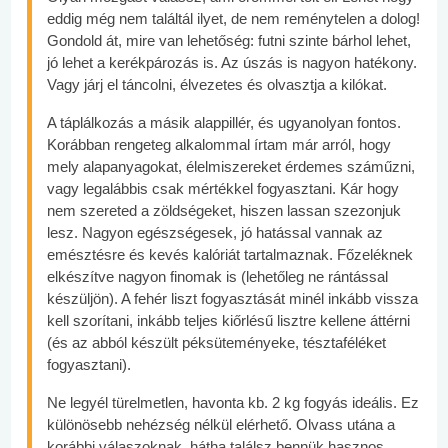
eddig még nem találtál ilyet, de nem reménytelen a dolog!
Gondold át, mire van lehetőség: futni szinte bárhol lehet,
jó lehet a kerékpározás is. Az úszás is nagyon hatékony.
Vagy járj el táncolni, élvezetes és olvasztja a kilókat.
A táplálkozás a másik alappillér, és ugyanolyan fontos.
Korábban rengeteg alkalommal írtam már arról, hogy
mely alapanyagokat, élelmiszereket érdemes száműzni,
vagy legalábbis csak mértékkel fogyasztani. Kár hogy
nem szereted a zöldségeket, hiszen lassan szezonjuk
lesz. Nagyon egészségesek, jó hatással vannak az
emésztésre és kevés kalóriát tartalmaznak. Főzeléknek
elkészítve nagyon finomak is (lehetőleg ne rántással
készüljön). A fehér liszt fogyasztását minél inkább vissza
kell szorítani, inkább teljes kiőrlésű lisztre kellene áttérni
(és az abból készült péksüteményeke, tésztaféléket
fogyasztani).
Ne legyél türelmetlen, havonta kb. 2 kg fogyás ideális. Ez
különösebb nehézség nélkül elérhető. Olvass utána a
korábbi válaszoknak, hátha találsz bennük hasznos