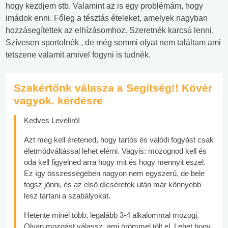
hogy kezdjem stb. Valamint az is egy problémám, hogy
imádok enni. Főleg a tésztás ételeket, amelyek nagyban
hozzásegítettek az elhízásomhoz. Szeretnék karcsú lenni.
Szívesen sportolnék , de még semmi olyat nem találtam ami
tetszene valamit amivel fogyni is tudnék.
Szakértőnk válasza a Segítség!! Kövér
vagyok. kérdésre
Kedves Levélíró!
Azt meg kell éretened, hogy tartós és valódi fogyást csak
életmódváltással lehet elérni. Vagyis: mozognod kell és
oda kell figyelned arra hogy mit és hogy mennyit eszel.
Ez így összességében nagyon nem egyszerű, de bele
fogsz jönni, és az első dícséretek után már könnyebb
lesz tartani a szabályokat.
Hetente minél több, legalább 3-4 alkalommal mozogj.
Olyan mozgást válassz, ami örömmel tölt el. Lehet hogy