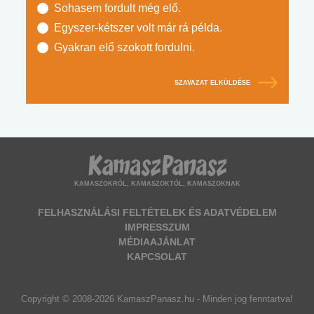
Sohasem fordult még elő.
Egyszer-kétszer volt már rá példa.
Gyakran elő szokott fordulni.
SZAVAZAT ELKÜLDÉSE
KAMASZOKRÓL, KAMASZOKTÓL, KAMASZOKNAK
FELHASZNÁLÁSI FELTÉTELEK ÉS ADATVÉDELEM
IMPRESSZUM
MÉDIAAJÁNLAT
KAPCSOLAT
Copyright © 2008-2026 KamaszPanasz.hu - Minden jog fenntartva!