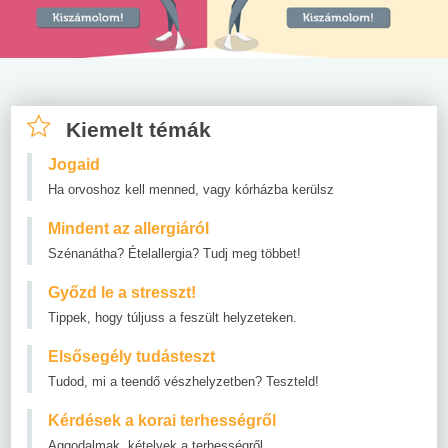
Kiemelt témák
Jogaid
Ha orvoshoz kell menned, vagy kórházba kerülsz
Mindent az allergiáról
Szénanátha? Ételallergia? Tudj meg többet!
Győzd le a stresszt!
Tippek, hogy túljuss a feszült helyzeteken.
Elsősegély tudásteszt
Tudod, mi a teendő vészhelyzetben? Teszteld!
Kérdések a korai terhességről
Aggodalmak, kételyek a terhességről