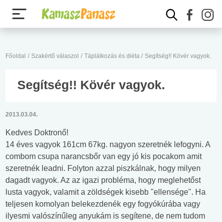
Főoldal
/
Szakértő válaszol
/
Táplálkozás és diéta
/
Segítség!! Kövér vagyok.
Segítség!! Kövér vagyok.
2013.03.04.
Kedves Doktronő!
14 éves vagyok 161cm 67kg. nagyon szeretnék lefogyni. A
combom csupa narancsbőr van egy jó kis pocakom amit
szeretnék leadni. Folyton azzal piszkálnak, hogy milyen
dagadt vagyok. Az az igazi probléma, hogy meglehetőst
lusta vagyok, valamit a zöldségek kisebb "ellensége". Ha
teljesen komolyan belekezdenék egy fogyókúrába vagy
ilyesmi valószínűleg anyukám is segítene, de nem tudom