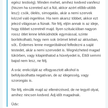
egész testiség). Minden mehet, amihez kedved van/lesz
(hiszen ha szereted azt a fiút, akkor azért előbb-utóbb
lesz): csók, ölelés, simogatás, akár a nemi szervek
kézzel való ingerlése. Ha nem akarsz többet, akkor ezt
jelezd világosan a fiúnak. Ne félj, eljön annak is az ideje,
hogy többet szeretnél majd. Ilyen szituációban nagyon
rossz ötlet lenne lefeküdnötök egymással, szinte
borítékolható, hogy nem sok örömet lelnél az aktusban,
sőt.. Érdemes lenne megpróbálnod felfedezni a saját
testedet, akár a nemi szervedet is. Megnézheted magad
tükörben, vagy kitapinthatod a hüvelyedet is, Ettől semmi
bajod nem lesz, ne félj.
A srác erekcióját az elfogyasztott alkohol is
befolyásolhatta negatívan, de az idegesség, vagy
szorongás is.
Ne félj, elmúlik majd az ellenérzésed, de ne tegyél olyat,
amihez nincsen kedved. Adj időt magadnak.
Üdv: