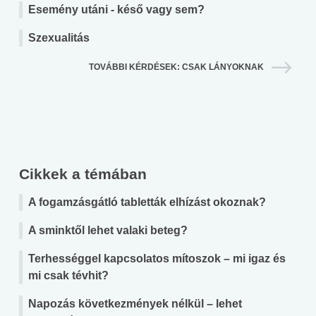
Esemény utáni - késő vagy sem?
Szexualitás
TOVÁBBI KÉRDÉSEK: CSAK LÁNYOKNAK
Cikkek a témában
A fogamzásgátló tabletták elhízást okoznak?
A sminktől lehet valaki beteg?
Terhességgel kapcsolatos mítoszok – mi igaz és
mi csak tévhit?
Napozás következmények nélkül – lehet