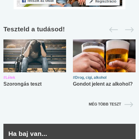
Teszteld a tudásod!
#Lélek
#Drog, cigi, alkohol
Szorongás teszt
Gondot jelent az alkohol?
MÉG TÖBB TESZT
Ha baj van...