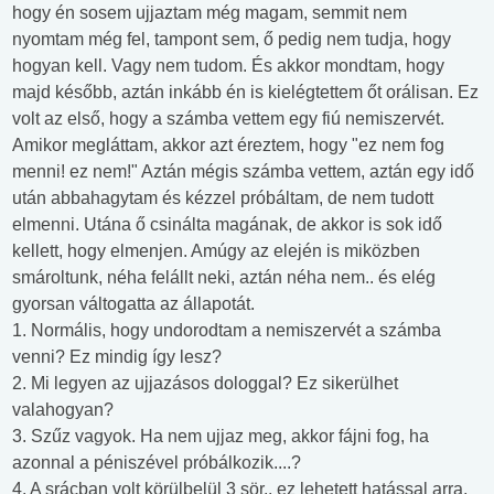
hogy én sosem ujjaztam még magam, semmit nem
nyomtam még fel, tampont sem, ő pedig nem tudja, hogy
hogyan kell. Vagy nem tudom. És akkor mondtam, hogy
majd később, aztán inkább én is kielégtettem őt orálisan. Ez
volt az első, hogy a számba vettem egy fiú nemiszervét.
Amikor megláttam, akkor azt éreztem, hogy "ez nem fog
menni! ez nem!" Aztán mégis számba vettem, aztán egy idő
után abbahagytam és kézzel próbáltam, de nem tudott
elmenni. Utána ő csinálta magának, de akkor is sok idő
kellett, hogy elmenjen. Amúgy az elején is miközben
smároltunk, néha felállt neki, aztán néha nem.. és elég
gyorsan váltogatta az állapotát.
1. Normális, hogy undorodtam a nemiszervét a számba
venni? Ez mindig így lesz?
2. Mi legyen az ujjazásos dologgal? Ez sikerülhet
valahogyan?
3. Szűz vagyok. Ha nem ujjaz meg, akkor fájni fog, ha
azonnal a péniszével próbálkozik....?
4. A srácban volt körülbelül 3 sör.. ez lehetett hatással arra,