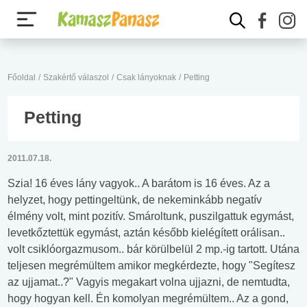
Főoldal
/
Szakértő válaszol
/
Csak lányoknak
/
Petting
Petting
2011.07.18.
Szia! 16 éves lány vagyok.. A barátom is 16 éves. Az a
helyzet, hogy pettingeltünk, de nekeminkább negatív
élmény volt, mint pozitív. Smároltunk, puszilgattuk egymást,
levetkőztettük egymást, aztán később kielégített orálisan..
volt csiklóorgazmusom.. bár körülbelül 2 mp.-ig tartott. Utána
teljesen megrémültem amikor megkérdezte, hogy "Segítesz
az ujjamat..?" Vagyis megakart volna ujjazni, de nemtudta,
hogy hogyan kell. Én komolyan megrémültem.. Az a gond,