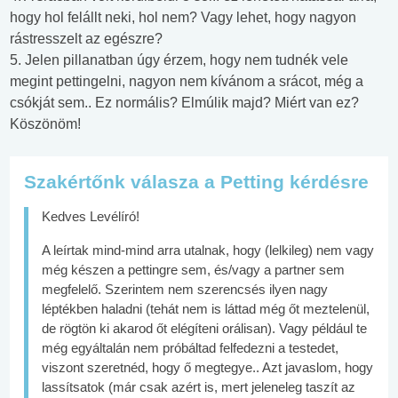
hogy hol felállt neki, hol nem? Vagy lehet, hogy nagyon
rástresszelt az egészre?
5. Jelen pillanatban úgy érzem, hogy nem tudnék vele
megint pettingelni, nagyon nem kívánom a srácot, még a
csókját sem.. Ez normális? Elmúlik majd? Miért van ez?
Köszönöm!
Szakértőnk válasza a Petting kérdésre
Kedves Levélíró!
A leírtak mind-mind arra utalnak, hogy (lelkileg) nem vagy
még készen a pettingre sem, és/vagy a partner sem
megfelelő. Szerintem nem szerencsés ilyen nagy
léptékben haladni (tehát nem is láttad még őt meztelenül,
de rögtön ki akarod őt elégíteni orálisan). Vagy például te
még egyáltalán nem próbáltad felfedezni a testedet,
viszont szeretnéd, hogy ő megtegye.. Azt javaslom, hogy
lassítsatok (már csak azért is, mert jeleneleg taszít az