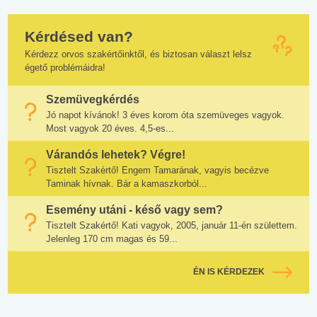
Kérdésed van?
Kérdezz orvos szakértőinktől, és biztosan választ lelsz
égető problémáidra!
Szemüvegkérdés
Jó napot kívánok! 3 éves korom óta szemüveges vagyok.
Most vagyok 20 éves. 4,5-es...
Várandós lehetek? Végre!
Tisztelt Szakértő! Engem Tamarának, vagyis becézve
Taminak hívnak. Bár a kamaszkorból...
Esemény utáni - késő vagy sem?
Tisztelt Szakértő! Kati vagyok, 2005, január 11-én születtem.
Jelenleg 170 cm magas és 59...
ÉN IS KÉRDEZEK