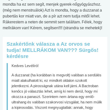
mondta ha ez sem segít, menjek gyerek-nőgyógyászhoz.
(még nem menstruálok) Azt is mondta, hogy a duzzanat a
pubertás kor miatt van, de a pír azt nem tudja mitől lehet.
Rákerestem a neten de semmit sem találtam. Félek, hogy
mellrákom van! Kérem, segítsen!!!! (strandra se mehetek)!
Szakértőnk válasza a Az orvos se
tudja! MELLRÁKOM VAN??? Sürgős!
kérdésre
Kedves Levélíró!
A duzzanat (ha korábban is megvolt) valóban a serdülés
miatt alakulhatott ki, ez mindkét oldalon szokott
jelentkezni. A pirosságnak utána kell járni. A Bactroban
kenőcs jó választás lehet, amíg ki nem derül, hogy mi
okozza a panaszt. Szerintem nem ártana egy emlő-
ultrahang és valóban szakorvosi vizsgálat, ha nem múlik
a kipirosodás. Viszont megnyugtatlak: annak, hogy