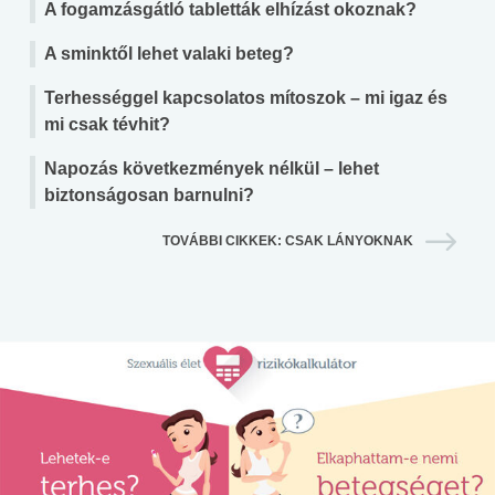
A fogamzásgátló tabletták elhízást okoznak?
A sminktől lehet valaki beteg?
Terhességgel kapcsolatos mítoszok – mi igaz és
mi csak tévhit?
Napozás következmények nélkül – lehet
biztonságosan barnulni?
TOVÁBBI CIKKEK: CSAK LÁNYOKNAK