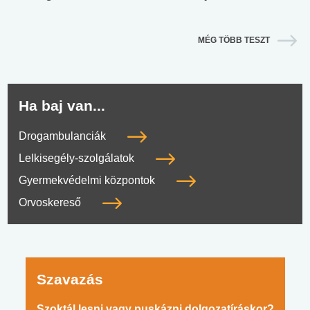
MÉG TÖBB TESZT
Ha baj van...
Drogambulanciák
Lelkisegély-szolgálatok
Gyermekvédelmi központok
Orvoskereső
Szavazás
Szoktál lesni vagy puskázni dolgozatíráskor?