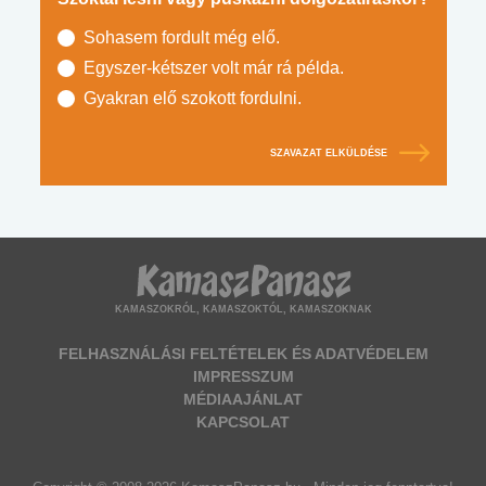
Sohasem fordult még elő.
Egyszer-kétszer volt már rá példa.
Gyakran elő szokott fordulni.
SZAVAZAT ELKÜLDÉSE
KAMASZOKRÓL, KAMASZOKTÓL, KAMASZOKNAK
FELHASZNÁLÁSI FELTÉTELEK ÉS ADATVÉDELEM
IMPRESSZUM
MÉDIAAJÁNLAT
KAPCSOLAT