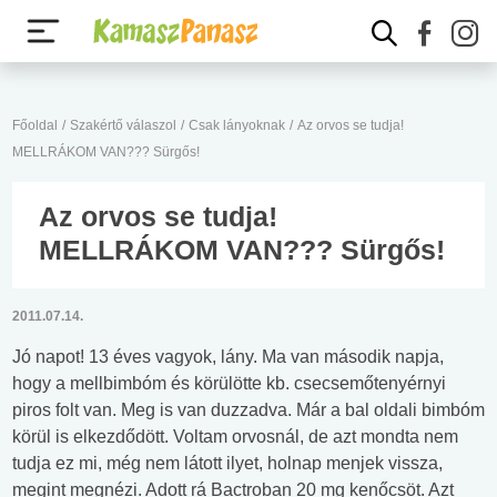
Főoldal
/
Szakértő válaszol
/
Csak lányoknak
/
Az orvos se tudja!
MELLRÁKOM VAN??? Sürgős!
Az orvos se tudja!
MELLRÁKOM VAN??? Sürgős!
2011.07.14.
Jó napot! 13 éves vagyok, lány. Ma van második napja,
hogy a mellbimbóm és körülötte kb. csecsemőtenyérnyi
piros folt van. Meg is van duzzadva. Már a bal oldali bimbóm
körül is elkezdődött. Voltam orvosnál, de azt mondta nem
tudja ez mi, még nem látott ilyet, holnap menjek vissza,
megint megnézi. Adott rá Bactroban 20 mg kenőcsöt. Azt