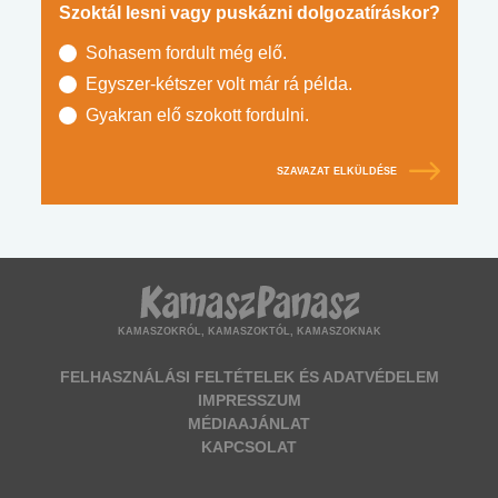
Szoktál lesni vagy puskázni dolgozatíráskor?
Sohasem fordult még elő.
Egyszer-kétszer volt már rá példa.
Gyakran elő szokott fordulni.
SZAVAZAT ELKÜLDÉSE
KAMASZOKRÓL, KAMASZOKTÓL, KAMASZOKNAK
FELHASZNÁLÁSI FELTÉTELEK ÉS ADATVÉDELEM
IMPRESSZUM
MÉDIAAJÁNLAT
KAPCSOLAT