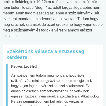
amikor önkielégítek 10-12cm-re érzek valamit,amitől már
nem tudom tovább "dugni" az adott tárgyat,legalábbis nem
merem. Nem tudom esetleg az lenne a szűz hártyám? Bár
ez ellent mondana mindennel amit olvastam.Tudom hogy
még szűznek számítok,de azért érdekelne hogy vajon épp e
még a szűzhártyám és fogok e vérezni amikro először
szexelek..
Szakértőnk válasza a szüzesség
kérdésre
Kedves Levélíró!
Azt sajnos nem tudom megmondani, hogy ép-e
szűzhártyád, mint ahogy azt sem tudom megjósolni,
hogy vajon fogsz-e vérezni az első alkalommal. Ez
abban az esetben sem törvényszerű, ha valakinek
egészen biztosan nem sérült a szűzhártyája. Alkati dolog.
Persze semmiképp nem kell jelentős vérzésre