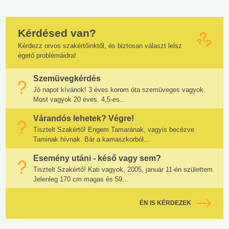
Kérdésed van?
Kérdezz orvos szakértőinktől, és biztosan választ lelsz
égető problémáidra!
Szemüvegkérdés
Jó napot kívánok! 3 éves korom óta szemüveges vagyok.
Most vagyok 20 éves. 4,5-es...
Várandós lehetek? Végre!
Tisztelt Szakértő! Engem Tamarának, vagyis becézve
Taminak hívnak. Bár a kamaszkorból...
Esemény utáni - késő vagy sem?
Tisztelt Szakértő! Kati vagyok, 2005, január 11-én születtem.
Jelenleg 170 cm magas és 59...
ÉN IS KÉRDEZEK