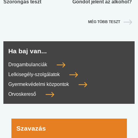
Szorongás teszt
Gondot jelent az alkohol?
MÉG TÖBB TESZT
Ha baj van...
Drogambulanciák
Lelkisegély-szolgálatok
Gyermekvédelmi központok
Orvoskereső
Szavazás