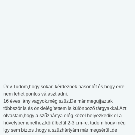
Üdv.Tudom,hogy sokan kérdeznek hasonlót és,hogy erre
nem lehet pontos választ adni.
16 éves lány vagyok,még szűz.De már megujjaztak
többször is és önkielégítettem is különböző tárgyakkal.Azt
olvastam,hogy a szűzhártya elég közel helyezkedik el a
hüvelybemenethez,körülbelül 2-3 cm-re. tudom,hogy még
így sem biztos ,hogy a szűzhártyám már megsérült,de