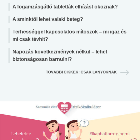
A fogamzásgátló tabletták elhízást okoznak?
A sminktől lehet valaki beteg?
Terhességgel kapcsolatos mítoszok – mi igaz és
mi csak tévhit?
Napozás következmények nélkül – lehet
biztonságosan barnulni?
TOVÁBBI CIKKEK: CSAK LÁNYOKNAK