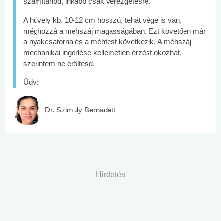
számítanod, inkább csak vérezgetésre.
A hüvely kb. 10-12 cm hosszú, tehát vége is van,
méghozzá a méhszáj magasságában. Ezt követően már
a nyakcsatorna és a méhtest következik. A méhszáj
mechanikai ingerlése kellemetlen érzést okozhat,
szerintem ne erőltesd.
Üdv:
Dr. Szimuly Bernadett
Hirdetés