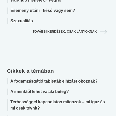
Várandós lehetek? Végre!
Esemény utáni - késő vagy sem?
Szexualitás
TOVÁBBI KÉRDÉSEK: CSAK LÁNYOKNAK
Cikkek a témában
A fogamzásgátló tabletták elhízást okoznak?
A sminktől lehet valaki beteg?
Terhességgel kapcsolatos mítoszok – mi igaz és
mi csak tévhit?