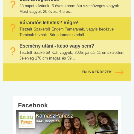
Jó napot kívánok! 3 éves korom óta szemüveges vagyok.
Most vagyok 20 éves. 4,5-es...
Várandós lehetek? Végre!
Tisztelt Szakértő! Engem Tamarának, vagyis becézve
Taminak hívnak. Bár a kamaszkorból...
Esemény utáni - késő vagy sem?
Tisztelt Szakértő! Kati vagyok, 2005, január 11-én születtem.
Jelenleg 170 cm magas és 59...
ÉN IS KÉRDEZEK
Facebook