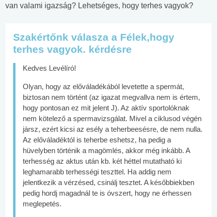
van valami igazság? Lehetséges, hogy terhes vagyok?
Szakértőnk válasza a Félek,hogy
terhes vagyok. kérdésre
Kedves Levélíró!
Olyan, hogy az előváladékából levetette a spermát,
biztosan nem történt (az igazat megvallva nem is értem,
hogy pontosan ez mit jelent
J
). Az aktív sportolóknak
nem kötelező a spermavizsgálat. Mivel a ciklusod végén
jársz, ezért kicsi az esély a teherbeesésre, de nem nulla.
Az előváladéktól is teherbe eshetsz, ha pedig a
hüvelyben történik a magömlés, akkor még inkább. A
terhesség az aktus után kb. két héttel mutatható ki
leghamarabb terhességi teszttel. Ha addig nem
jelentkezik a vérzésed, csinálj tesztet. A későbbiekben
pedig hordj magadnál te is óvszert, hogy ne érhessen
meglepetés.