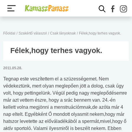
Főoldal
/
Szakértő válaszol
/
Csak lányoknak
/
Félek,hogy terhes vagyok.
Félek,hogy terhes vagyok.
2011.05.28.
Tegnap este veszítettem el a szüzességemet. Nem
védekeztünk, mert olyan meglepően jött a dolog, csak úgy
volt, hogy pettingelünk. Végül pedig nagy meglepődésemre
már azt vettem észre, hogy a srác bennem van. 24.-én
kellett volna megjönni a menstruációmnak,de azóta már 4
nap eltelt. Egyébként Ő mondott olyasmit nekem,hogy már
hatszor levetette az előváladékából a spermát,mivel,hogy ő
aktív sportoló. Valami ilyesmiről is beszélt nekem. Ebben