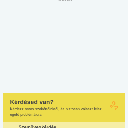
Kérdésed van?
Kérdezz orvos szakértőinktől, és biztosan választ lelsz
égető problémáidra!
Szemüvegkérdés