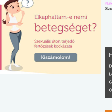
#Suli, munka
#Suli, munka
#Lél
Angol középfokú
Internet-függőség
Szo
nyelvvizsga teszt -
teszt
No.42
H
D
L
G
O