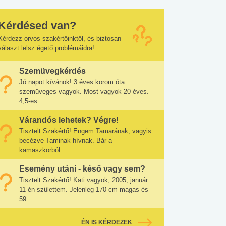
Kérdésed van?
Kérdezz orvos szakértőinktől, és biztosan
választ lelsz égető problémáidra!
Szemüvegkérdés
Jó napot kívánok! 3 éves korom óta
szemüveges vagyok. Most vagyok 20 éves.
4,5-es...
Várandós lehetek? Végre!
Tisztelt Szakértő! Engem Tamarának, vagyis
becézve Taminak hívnak. Bár a
kamaszkorból...
Esemény utáni - késő vagy sem?
Tisztelt Szakértő! Kati vagyok, 2005, január
11-én születtem. Jelenleg 170 cm magas és
59...
ÉN IS KÉRDEZEK