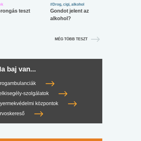
ek
#Drog, cigi, alkohol
#Zöldövezet
rongás teszt
Gondot jelent az
Mekkora az ö
alkohol?
lábnyomod?
MÉG TÖBB TESZT
a baj van...
rogambulanciák
elkisegély-szolgálatok
yermekvédelmi központok
rvoskereső