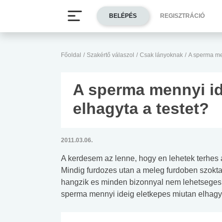
BELÉPÉS
REGISZTRÁCIÓ
Főoldal
/
Szakértő válaszol
/
Csak lányoknak
/
A sperma men
A sperma mennyi id
elhagyta a testet?
2011.03.06.
A kerdesem az lenne, hogy en lehetek terhes 
Mindig furdozes utan a meleg furdoben szokt
hangzik es minden bizonnyal nem lehetseges,
sperma mennyi ideig eletkepes miutan elhagyt