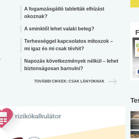
A fogamzásgátló tabletták elhízást
okoznak?
A sminktől lehet valaki beteg?
Terhességgel kapcsolatos mítoszok –
mi igaz és mi csak tévhit?
Napozás következmények nélkül – lehet
biztonságosan barnulni?
TOVÁBBI CIKKEK: CSAK LÁNYOKNAK
Te