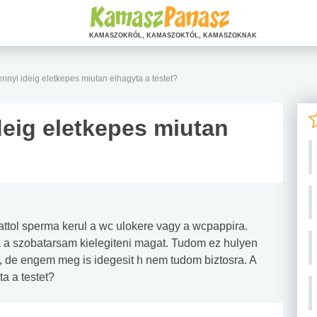
KAMASZOKRÓL, KAMASZOKTÓL, KAMASZOKNAK
nyi ideig eletkepes miutan elhagyta a testet?
eig eletkepes miutan
attol sperma kerul a wc ulokere vagy a wcpappira.
a a szobatarsam kielegiteni magat. Tudom ez hulyen
 de engem meg is idegesit h nem tudom biztosra. A
a a testet?