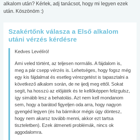
alkalom után? Kérlek, adj tanácsot, hogy mi legyen ezek
után. Köszönöm :)
Szakértőnk válasza a Első alkalom
utáni vérzés kérdésre
Kedves Levélíró!
Ami veled történt, az teljesen normális. A fájdalom is,
meg a pár csepp vérzés is. Lehetséges, hogy fogsz még
egy kis fájdalmat és esetleg vérezgetést is tapasztalni a
következő alkalom során, de ne ijedj meg ettől. Sokat
segít, ha hosszú az előjáték és te kellőképpen felizgulsz,
így simább lesz a behatolás. Azt nem kell mondanom
sem, hogy a barátod figyeljen oda arra, hogy nagyon
gyengéd legyen (és ha bármikor mégis úgy döntesz,
hogy nem akarsz tovább menni, akkor ezt tartsa
tiszteletben). Ezek átmeneti problémák, nincs ok
aggodalomra.