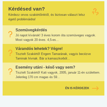
Kérdésed van?
Kérdezz orvos szakértőinktől, és biztosan választ lelsz
égető problémáidra!
Szemüvegkérdés
Jó napot kívánok! 3 éves korom óta szemüveges vagyok.
Most vagyok 20 éves. 4,5-es...
Várandós lehetek? Végre!
Tisztelt Szakértő! Engem Tamarának, vagyis becézve
Taminak hívnak. Bár a kamaszkorból...
Esemény utáni - késő vagy sem?
Tisztelt Szakértő! Kati vagyok, 2005, január 11-én születtem.
Jelenleg 170 cm magas és 59...
ÉN IS KÉRDEZEK