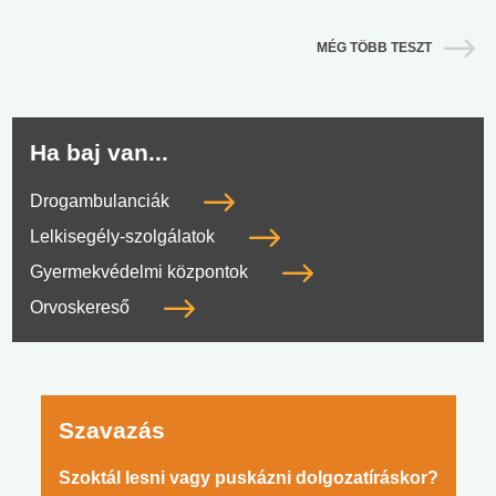
MÉG TÖBB TESZT
Ha baj van...
Drogambulanciák
Lelkisegély-szolgálatok
Gyermekvédelmi központok
Orvoskereső
Szavazás
Szoktál lesni vagy puskázni dolgozatíráskor?