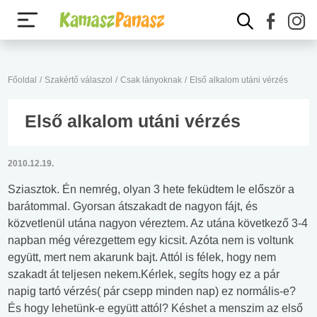
Főoldal
/
Szakértő válaszol
/
Csak lányoknak
/
Első alkalom utáni vérzés
Első alkalom utáni vérzés
2010.12.19.
Sziasztok. Én nemrég, olyan 3 hete feküdtem le először a
barátommal. Gyorsan átszakadt de nagyon fájt, és
közvetlenül utána nagyon véreztem. Az utána következő 3-4
napban még vérezgettem egy kicsit. Azóta nem is voltunk
együtt, mert nem akarunk bajt. Attól is félek, hogy nem
szakadt át teljesen nekem.Kérlek, segíts hogy ez a pár
napig tartó vérzés( pár csepp minden nap) ez normális-e?
És hogy lehetünk-e együtt attól? Késhet a menszim az első