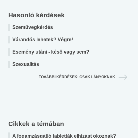
Hasonló kérdések
Szemüvegkérdés
Várandós lehetek? Végre!
Esemény utáni - késő vagy sem?
Szexualitás
TOVÁBBI KÉRDÉSEK: CSAK LÁNYOKNAK
Cikkek a témában
A fogamzásgátló tabletták elhízást okoznak?