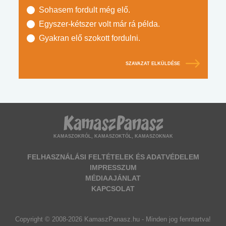
Sohasem fordult még elő.
Egyszer-kétszer volt már rá példa.
Gyakran elő szokott fordulni.
SZAVAZAT ELKÜLDÉSE
KAMASZOKRÓL, KAMASZOKTÓL, KAMASZOKNAK
FELHASZNÁLÁSI FELTÉTELEK ÉS ADATVÉDELEM
IMPRESSZUM
MÉDIAAJÁNLAT
KAPCSOLAT
Copyright © 2008-2026 KamaszPanasz.hu - Minden jog fenntartva!