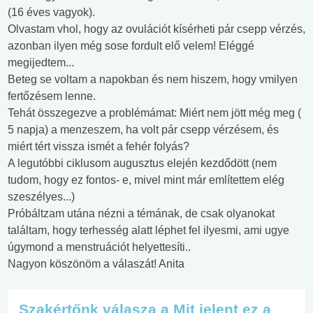
(16 éves vagyok).
Olvastam vhol, hogy az ovulációt kísérheti pár csepp vérzés,
azonban ilyen még sose fordult elő velem! Eléggé
megijedtem...
Beteg se voltam a napokban és nem hiszem, hogy vmilyen
fertőzésem lenne.
Tehát összegezve a problémámat: Miért nem jött még meg (
5 napja) a menzeszem, ha volt pár csepp vérzésem, és
miért tért vissza ismét a fehér folyás?
A legutóbbi ciklusom augusztus elején kezdődött (nem
tudom, hogy ez fontos- e, mivel mint már említettem elég
szeszélyes...)
Próbáltzam utána nézni a témának, de csak olyanokat
találtam, hogy terhesség alatt léphet fel ilyesmi, ami ugye
úgymond a menstruációt helyettesíti..
Nagyon köszönöm a válaszát! Anita
Szakértőnk válasza a Mit jelent ez a