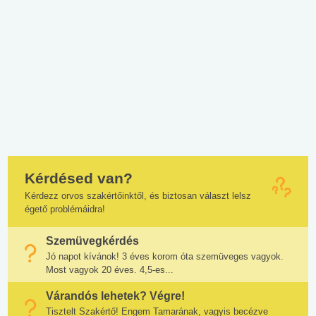
Kérdésed van?
Kérdezz orvos szakértőinktől, és biztosan választ lelsz
égető problémáidra!
Szemüvegkérdés
Jó napot kívánok! 3 éves korom óta szemüveges vagyok.
Most vagyok 20 éves. 4,5-es...
Várandós lehetek? Végre!
Tisztelt Szakértő! Engem Tamarának, vagyis becézve