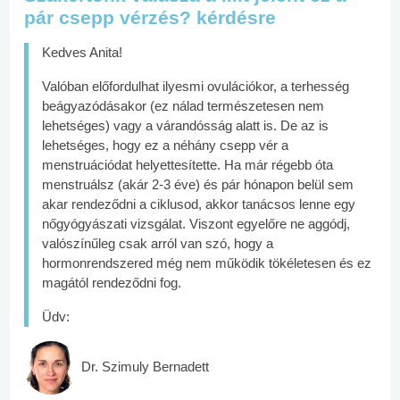
pár csepp vérzés? kérdésre
Kedves Anita!
Valóban előfordulhat ilyesmi ovulációkor, a terhesség
beágyazódásakor (ez nálad természetesen nem
lehetséges) vagy a várandósság alatt is. De az is
lehetséges, hogy ez a néhány csepp vér a
menstruációdat helyettesítette. Ha már régebb óta
menstruálsz (akár 2-3 éve) és pár hónapon belül sem
akar rendeződni a ciklusod, akkor tanácsos lenne egy
nőgyógyászati vizsgálat. Viszont egyelőre ne aggódj,
valószínűleg csak arról van szó, hogy a
hormonrendszered még nem működik tökéletesen és ez
magától rendeződni fog.
Üdv:
Dr. Szimuly Bernadett