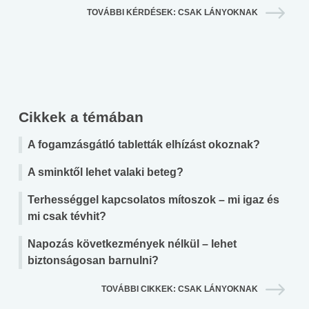
TOVÁBBI KÉRDÉSEK: CSAK LÁNYOKNAK
Cikkek a témában
A fogamzásgátló tabletták elhízást okoznak?
A sminktől lehet valaki beteg?
Terhességgel kapcsolatos mítoszok – mi igaz és
mi csak tévhit?
Napozás következmények nélkül – lehet
biztonságosan barnulni?
TOVÁBBI CIKKEK: CSAK LÁNYOKNAK