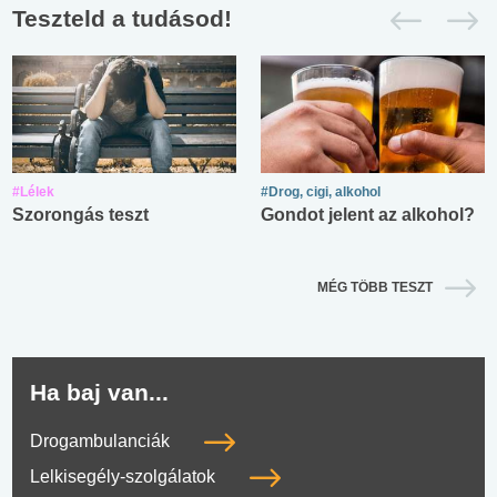
Teszteld a tudásod!
#Lélek
#Drog, cigi, alkohol
Szorongás teszt
Gondot jelent az alkohol?
MÉG TÖBB TESZT
Ha baj van...
Drogambulanciák
Lelkisegély-szolgálatok