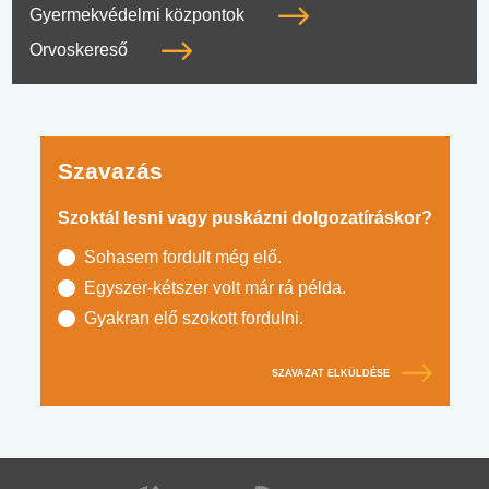
Gyermekvédelmi központok
Orvoskereső
Szavazás
Szoktál lesni vagy puskázni dolgozatíráskor?
Sohasem fordult még elő.
Egyszer-kétszer volt már rá példa.
Gyakran elő szokott fordulni.
SZAVAZAT ELKÜLDÉSE