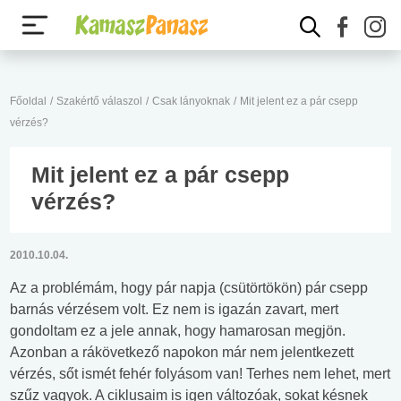
Főoldal
/
Szakértő válaszol
/
Csak lányoknak
/
Mit jelent ez a pár csepp
vérzés?
Mit jelent ez a pár csepp
vérzés?
2010.10.04.
Az a problémám, hogy pár napja (csütörtökön) pár csepp
barnás vérzésem volt. Ez nem is igazán zavart, mert
gondoltam ez a jele annak, hogy hamarosan megjön.
Azonban a rákövetkező napokon már nem jelentkezett
vérzés, sőt ismét fehér folyásom van! Terhes nem lehet, mert
szűz vagyok. A ciklusaim is igen változóak, sokat késnek