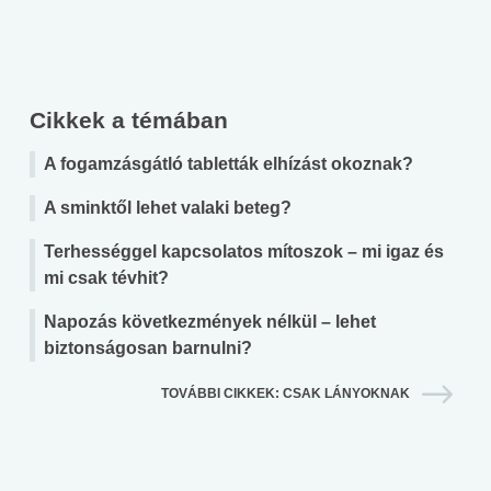
Cikkek a témában
A fogamzásgátló tabletták elhízást okoznak?
A sminktől lehet valaki beteg?
Terhességgel kapcsolatos mítoszok – mi igaz és
mi csak tévhit?
Napozás következmények nélkül – lehet
biztonságosan barnulni?
TOVÁBBI CIKKEK: CSAK LÁNYOKNAK