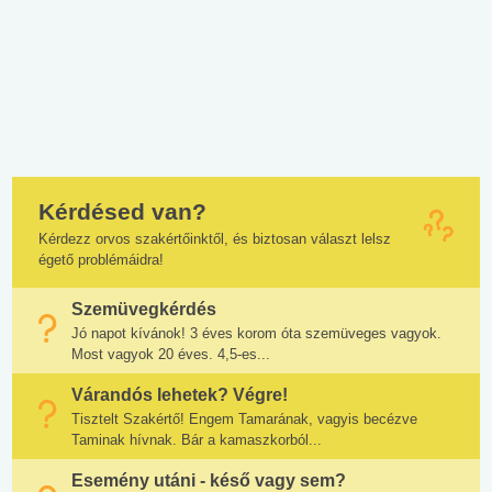
Kérdésed van?
Kérdezz orvos szakértőinktől, és biztosan választ lelsz
égető problémáidra!
Szemüvegkérdés
Jó napot kívánok! 3 éves korom óta szemüveges vagyok.
Most vagyok 20 éves. 4,5-es...
Várandós lehetek? Végre!
Tisztelt Szakértő! Engem Tamarának, vagyis becézve
Taminak hívnak. Bár a kamaszkorból...
Esemény utáni - késő vagy sem?