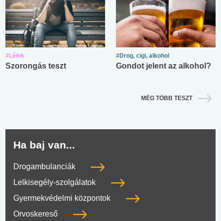
#Lélek
#Drog, cigi, alkohol
Szorongás teszt
Gondot jelent az alkohol?
MÉG TÖBB TESZT
Ha baj van...
Drogambulanciák
Lelkisegély-szolgálatok
Gyermekvédelmi központok
Orvoskereső