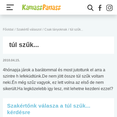
Főoldal
/
Szakértő válaszol
/
Csak lányoknak
/
túl szűk...
túl szűk...
2010.04.15.
4hónapja járok a barátommal és most jutottunk el arra a
szintre h lefeküdtünk.De nem jött össze túl szűk voltam
neki.Én még szűz vagyok, ez lett volna az első de nem
sikerült.Ha legközelebb igy lesz, mit lehetne kezdeni ezzel?
Szakértőnk válasza a túl szűk...
kérdésre