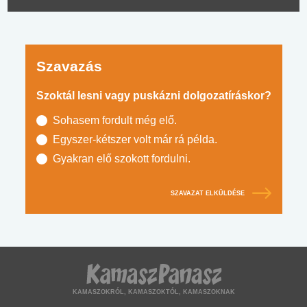
Szavazás
Szoktál lesni vagy puskázni dolgozatíráskor?
Sohasem fordult még elő.
Egyszer-kétszer volt már rá példa.
Gyakran elő szokott fordulni.
SZAVAZAT ELKÜLDÉSE
KAMASZOKRÓL, KAMASZOKTÓL, KAMASZOKNAK