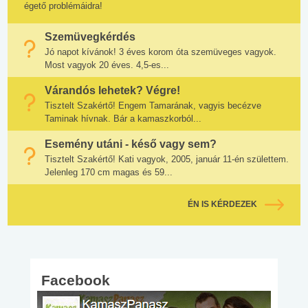
égető problémáidra!
Szemüvegkérdés
Jó napot kívánok! 3 éves korom óta szemüveges vagyok.
Most vagyok 20 éves. 4,5-es...
Várandós lehetek? Végre!
Tisztelt Szakértő! Engem Tamarának, vagyis becézve
Taminak hívnak. Bár a kamaszkorból...
Esemény utáni - késő vagy sem?
Tisztelt Szakértő! Kati vagyok, 2005, január 11-én születtem.
Jelenleg 170 cm magas és 59...
ÉN IS KÉRDEZEK
Facebook