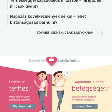
Terhességgel kapcsolatos mítoszok – mi igaz és
mi csak tévhit?
Napozás következmények nélkül – lehet
biztonságosan barnulni?
TOVÁBBI CIKKEK: CSAK LÁNYOKNAK