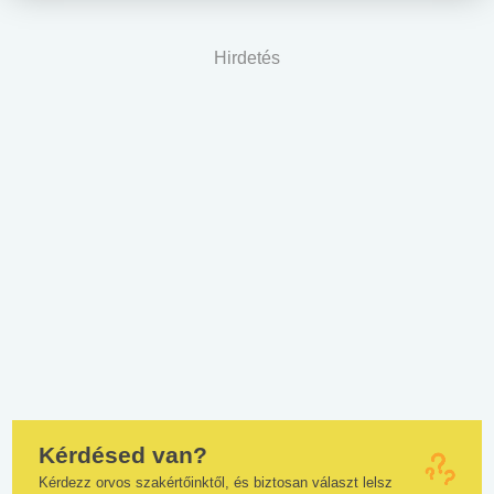
Hirdetés
Kérdésed van?
Kérdezz orvos szakértőinktől, és biztosan választ lelsz