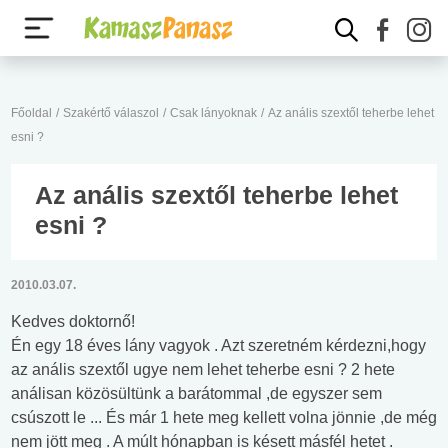
Főoldal
/
Szakértő válaszol
/
Csak lányoknak
/
Az anális szextől teherbe lehet
esni ?
Az anális szextől teherbe lehet
esni ?
2010.03.07.
Kedves doktornő!
Én egy 18 éves lány vagyok . Azt szeretném kérdezni,hogy
az anális szextől ugye nem lehet teherbe esni ? 2 hete
análisan közösültünk a barátommal ,de egyszer sem
csúszott le ... És már 1 hete meg kellett volna jönnie ,de még
nem jött meg . A múlt hónapban is késett másfél hetet .