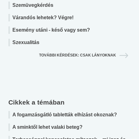
Szemüvegkérdés
Várandós lehetek? Végre!
Esemény utáni - késő vagy sem?
Szexualitás
TOVÁBBI KÉRDÉSEK: CSAK LÁNYOKNAK
Cikkek a témában
A fogamzásgátló tabletták elhízást okoznak?
A sminktől lehet valaki beteg?