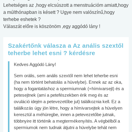
Lehetséges az ,hogy elcsúszott a menstruációm amiatt,hogy
a múlthónapban is késett ? Ugye nem valószínű,hogy
terhebe eshetek ?
Válaszát előre is köszönöm ,egy aggódó lány !
Szakértőnk válasza a Az anális szextől
teherbe lehet esni ? kérdésre
Kedves Aggódó Lány!
Sem orális, sem anális szextől nem lehet teherbe esni
(ha nem történt behatolás a hüvelybe). Ennek az az oka,
hogy a fogantatáshoz a spermiumnak (=hímivarsejt) és a
petesejtnek (ami a petefészekben érik meg és az
ovuláció idején a petevezetőbe jut) találkoznia kell. Ez a
találkozás úgy jön létre, hogy a hímivarsejtek a hüvelyen
keresztül a méhüregbe, innen a petevezetőbe jutnak,
többnyire itt történik a megtermékenyítés. A végbélből a
spermiumok nem tudnak átjutni a hüvelybe tehát nem