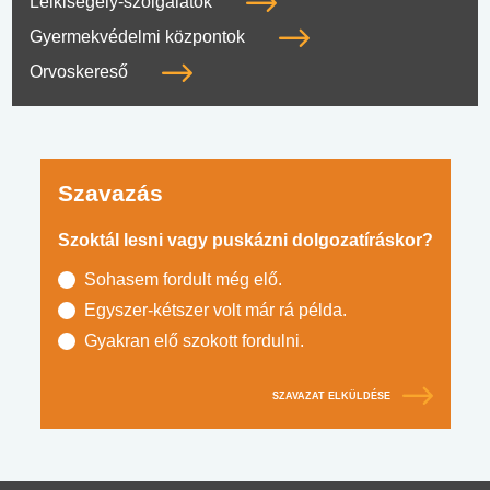
Lelkisegély-szolgálatok
Gyermekvédelmi központok
Orvoskereső
Szavazás
Szoktál lesni vagy puskázni dolgozatíráskor?
Sohasem fordult még elő.
Egyszer-kétszer volt már rá példa.
Gyakran elő szokott fordulni.
SZAVAZAT ELKÜLDÉSE