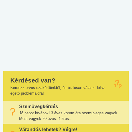
Kérdésed van?
Kérdezz orvos szakértőinktől, és biztosan választ lelsz
égető problémáidra!
Szemüvegkérdés
Jó napot kívánok! 3 éves korom óta szemüveges vagyok.
Most vagyok 20 éves. 4,5-es...
Várandós lehetek? Végre!