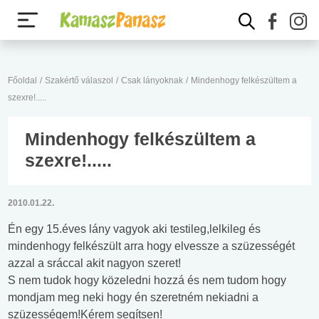
Főoldal
/
Szakértő válaszol
/
Csak lányoknak
/
Mindenhogy felkészültem a
szexre!.....
Mindenhogy felkészültem a
szexre!.....
2010.01.22.
Én egy 15.éves lány vagyok aki testileg,lelkileg és
mindenhogy felkészült arra hogy elvessze a szüzességét
azzal a sráccal akit nagyon szeret!
S nem tudok hogy közeledni hozzá és nem tudom hogy
mondjam meg neki hogy én szeretném nekiadni a
szüzességem!Kérem segítsen!