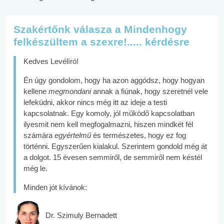
Szakértőnk válasza a Mindenhogy
felkészültem a szexre!..... kérdésre
Kedves Levélíró!
Én úgy gondolom, hogy ha azon aggódsz, hogy hogyan
kellene
megmondani
annak a fiúnak, hogy szeretnél vele
lefeküdni, akkor nincs még itt az ideje a testi
kapcsolatnak. Egy komoly, jól működő kapcsolatban
ilyesmit nem kell megfogalmazni, hiszen mindkét fél
számára
egyértelmű
és természetes, hogy ez fog
történni. Egyszerűen kialakul. Szerintem gondold még át
a dolgot. 15 évesen semmiről, de semmiről nem késtél
még le.
Minden jót kívánok:
Dr. Szimuly Bernadett