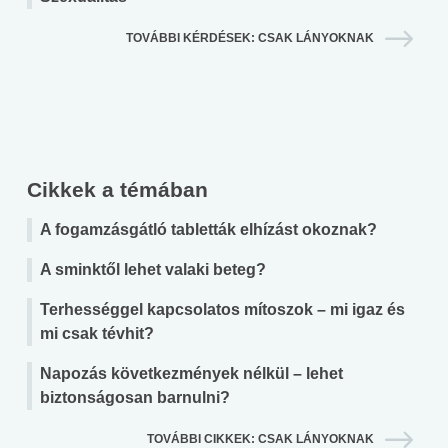
TOVÁBBI KÉRDÉSEK: CSAK LÁNYOKNAK
Cikkek a témában
A fogamzásgátló tabletták elhízást okoznak?
A sminktől lehet valaki beteg?
Terhességgel kapcsolatos mítoszok – mi igaz és
mi csak tévhit?
Napozás következmények nélkül – lehet
biztonságosan barnulni?
TOVÁBBI CIKKEK: CSAK LÁNYOKNAK