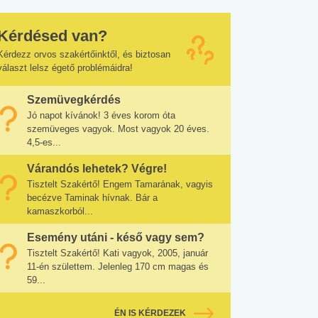
Kérdésed van?
Kérdezz orvos szakértőinktől, és biztosan
választ lelsz égető problémáidra!
Szemüvegkérdés
Jó napot kívánok! 3 éves korom óta
szemüveges vagyok. Most vagyok 20 éves.
4,5-es...
Várandós lehetek? Végre!
Tisztelt Szakértő! Engem Tamarának, vagyis
becézve Taminak hívnak. Bár a
kamaszkorból...
Esemény utáni - késő vagy sem?
Tisztelt Szakértő! Kati vagyok, 2005, január
11-én születtem. Jelenleg 170 cm magas és
59...
ÉN IS KÉRDEZEK