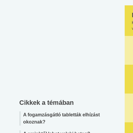
Cikkek a témában
A fogamzásgátló tabletták elhízást
okoznak?