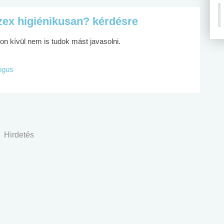
zex higiénikusan? kérdésre
n kívül nem is tudok mást javasolni.
lógus
Hirdetés