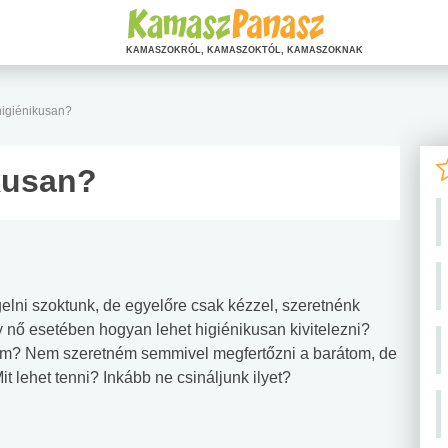
KAMASZOKRÓL, KAMASZOKTÓL, KAMASZOKNAK
higiénikusan?
ikusan?
elni szoktunk, de egyelőre csak kézzel, szeretnénk
gy nő esetében hogyan lehet higiénikusan kivitelezni?
om? Nem szeretném semmivel megfertőzni a barátom, de
t lehet tenni? Inkább ne csináljunk ilyet?