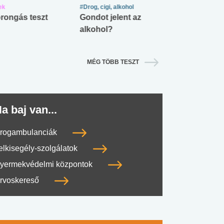
ek
#Drog, cigi, alkohol
#Zöldövezet
rongás teszt
Gondot jelent az
Mekkora az ö
alkohol?
lábnyomod?
MÉG TÖBB TESZT
a baj van...
rogambulanciák
elkisegély-szolgálatok
yermekvédelmi központok
rvoskereső