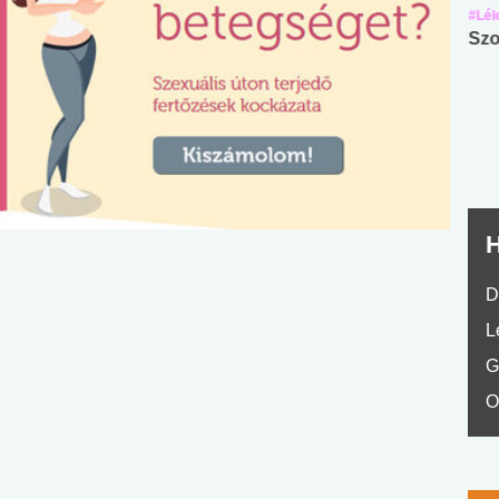
#Suli, munka
#Suli, munka
#Lél
Angol középfokú
Internet-függőség
Szo
nyelvvizsga teszt -
teszt
No.42
H
D
L
G
O