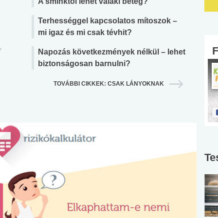
A sminktől lehet valaki beteg?
Terhességgel kapcsolatos mítoszok –
mi igaz és mi csak tévhit?
Napozás következmények nélkül – lehet
biztonságosan barnulni?
TOVÁBBI CIKKEK: CSAK LÁNYOKNAK
Te