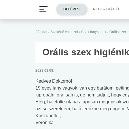
BELÉPÉS
REGISZTRÁCIÓ
Főoldal
/
Szakértő válaszol
/
Csak lányoknak
/
Orális szex 
Orális szex higién
2023.03.09.
Kedves Doktornő!
19 éves lány vagyok, van egy barátom, petting
kipróbálni orálisan is, de nem tudjuk, hogy e
Elég, ha előtte-utána alaposan megmosaksz
azt se szeretném, ha ő fertőzne meg engem. Mi
Köszönettel,
Veronika