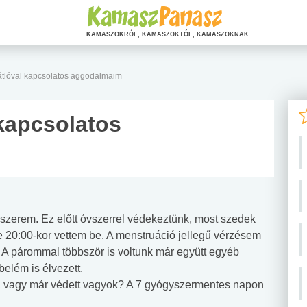
KAMASZOKRÓL, KAMASZOKTÓL, KAMASZOKNAK
lóval kapcsolatos aggodalmaim
kapcsolatos
zerem. Ez előtt óvszerrel védekeztünk, most szedek
 20:00-kor vettem be. A menstruáció jellegű vérzésem
. A párommal többször is voltunk már együtt egyéb
elém is élvezett.
, vagy már védett vagyok? A 7 gyógyszermentes napon