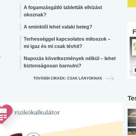
A fogamzásgátló tabletták elhízást
okoznak?
A sminktől lehet valaki beteg?
Terhességgel kapcsolatos mítoszok –
mi igaz és mi csak tévhit?
Napozás következmények nélkül – lehet
biztonságosan barnulni?
TOVÁBBI CIKKEK: CSAK LÁNYOKNAK
Te