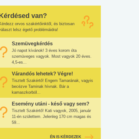
Kérdésed van?
Kérdezz orvos szakértőinktől, és biztosan
választ lelsz égető problémáidra!
Szemüvegkérdés
Jó napot kívánok! 3 éves korom óta
szemüveges vagyok. Most vagyok 20 éves.
4,5-es...
Várandós lehetek? Végre!
Tisztelt Szakértő! Engem Tamarának, vagyis
becézve Taminak hívnak. Bár a
kamaszkorból...
Esemény utáni - késő vagy sem?
Tisztelt Szakértő! Kati vagyok, 2005, január
11-én születtem. Jelenleg 170 cm magas és
59...
ÉN IS KÉRDEZEK