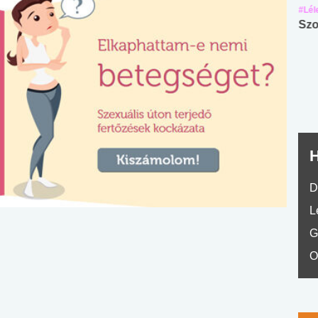
#Suli, munka
#Suli, munka
#Lél
Angol középfokú
Internet-függőség
Szo
nyelvvizsga teszt -
teszt
No.42
H
D
L
G
O