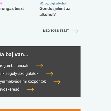
ek
#Drog, cigi, alkohol
#Zöldövezet
rongás teszt
Gondot jelent az
Mekkora az ö
alkohol?
lábnyomod?
MÉG TÖBB TESZT
a baj van...
rogambulanciák
elkisegély-szolgálatok
yermekvédelmi központok
rvoskereső