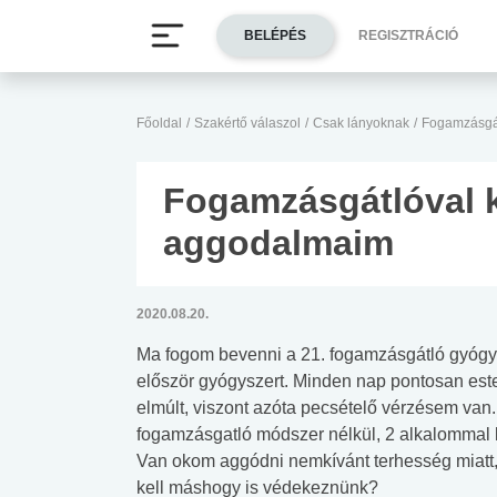
BELÉPÉS
REGISZTRÁCIÓ
Főoldal
/
Szakértő válaszol
/
Csak lányoknak
/
Fogamzásgát
Fogamzásgátlóval 
aggodalmaim
2020.08.20.
Ma fogom bevenni a 21. fogamzásgátló gyógys
először gyógyszert. Minden nap pontosan este
elmúlt, viszont azóta pecsételő vérzésem van
fogamzásgatló módszer nélkül, 2 alkalommal b
Van okom aggódni nemkívánt terhesség miatt
kell máshogy is védekeznünk?