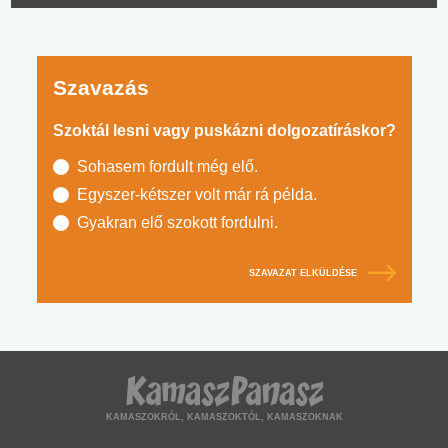
Szavazás
Szoktál lesni vagy puskázni dolgozatíráskor?
Sohasem fordult még elő.
Egyszer-kétszer volt már rá példa.
Gyakran elő szokott fordulni.
SZAVAZAT ELKÜLDÉSE
KAMASZOKRÓL, KAMASZOKTÓL, KAMASZOKNAK