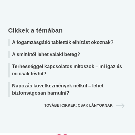
Cikkek a témában
A fogamzásgátló tabletták elhízást okoznak?
A sminktől lehet valaki beteg?
Terhességgel kapcsolatos mítoszok – mi igaz és
mi csak tévhit?
Napozás következmények nélkül – lehet
biztonságosan barnulni?
TOVÁBBI CIKKEK: CSAK LÁNYOKNAK