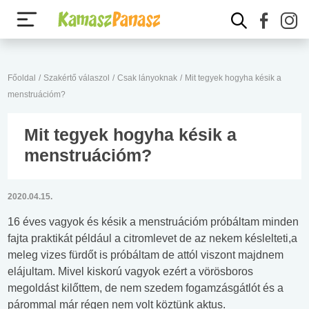
Főoldal
/
Szakértő válaszol
/
Csak lányoknak
/
Mit tegyek hogyha késik a
menstruációm?
Mit tegyek hogyha késik a
menstruációm?
2020.04.15.
16 éves vagyok és késik a menstruációm próbáltam minden
fajta praktikát például a citromlevet de az nekem késlelteti,a
meleg vizes fürdőt is próbáltam de attól viszont majdnem
elájultam. Mivel kiskorú vagyok ezért a vörösboros
megoldást kilőttem, de nem szedem fogamzásgátlót és a
párommal már régen nem volt köztünk aktus.