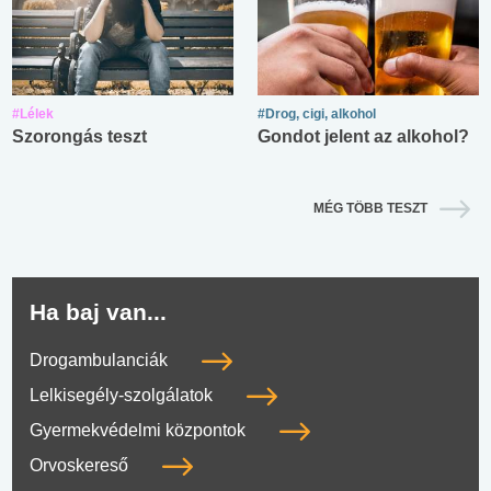
#Lélek
#Drog, cigi, alkohol
Szorongás teszt
Gondot jelent az alkohol?
MÉG TÖBB TESZT
Ha baj van...
Drogambulanciák
Lelkisegély-szolgálatok
Gyermekvédelmi központok
Orvoskereső