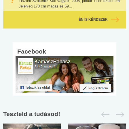
Tisztelt Szakértő! Kati vagyok, 2005, január 11-én születtem.
Jelenleg 170 cm magas és 59...
ÉN IS KÉRDEZEK
Facebook
Teszteld a tudásod!