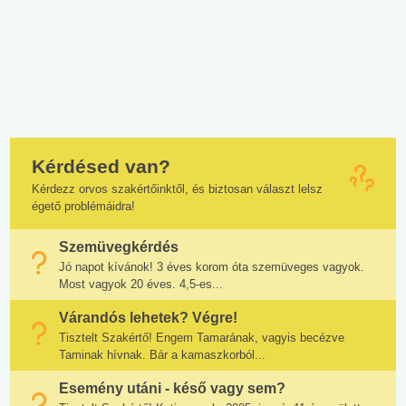
Kérdésed van?
Kérdezz orvos szakértőinktől, és biztosan választ lelsz
égető problémáidra!
Szemüvegkérdés
Jó napot kívánok! 3 éves korom óta szemüveges vagyok.
Most vagyok 20 éves. 4,5-es...
Várandós lehetek? Végre!
Tisztelt Szakértő! Engem Tamarának, vagyis becézve
Taminak hívnak. Bár a kamaszkorból...
Esemény utáni - késő vagy sem?