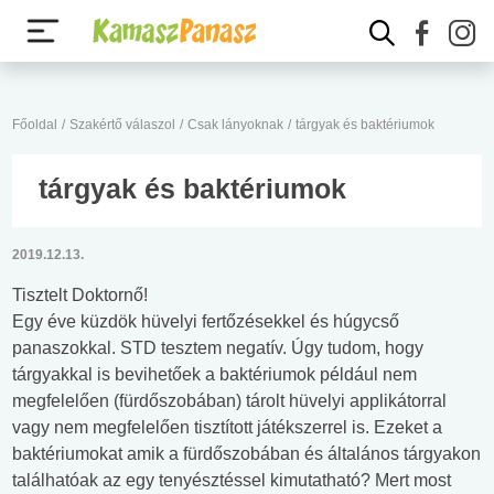
Főoldal
/
Szakértő válaszol
/
Csak lányoknak
/
tárgyak és baktériumok
tárgyak és baktériumok
2019.12.13.
Tisztelt Doktornő!
Egy éve küzdök hüvelyi fertőzésekkel és húgycső
panaszokkal. STD tesztem negatív. Úgy tudom, hogy
tárgyakkal is bevihetőek a baktériumok például nem
megfelelően (fürdőszobában) tárolt hüvelyi applikátorral
vagy nem megfelelően tisztított játékszerrel is. Ezeket a
baktériumokat amik a fürdőszobában és általános tárgyakon
találhatóak az egy tenyésztéssel kimutatható? Mert most