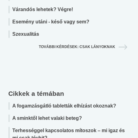
Várandós lehetek? Végre!
Esemény utáni - késő vagy sem?
Szexualitás
TOVÁBBI KÉRDÉSEK: CSAK LÁNYOKNAK
Cikkek a témában
A fogamzásgátló tabletták elhízást okoznak?
A sminktől lehet valaki beteg?
Terhességgel kapcsolatos mítoszok – mi igaz és
mi csak tévhit?