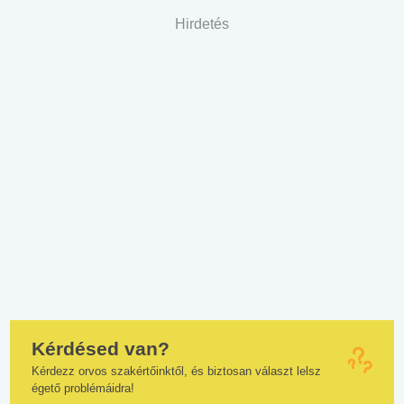
Hirdetés
Kérdésed van?
Kérdezz orvos szakértőinktől, és biztosan választ lelsz
égető problémáidra!