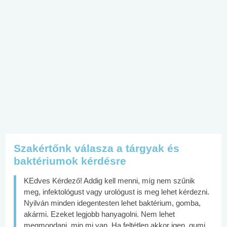
Szakértőnk válasza a tárgyak és
baktériumok kérdésre
KEdves Kérdező! Addig kell menni, míg nem szűnik
meg, infektológust vagy urológust is meg lehet kérdezni.
Nyilván minden idegentesten lehet baktérium, gomba,
akármi. Ezeket legjobb hanyagolni. Nem lehet
megmondani, min mi van. Ha feltétlen akkor igen, gumi