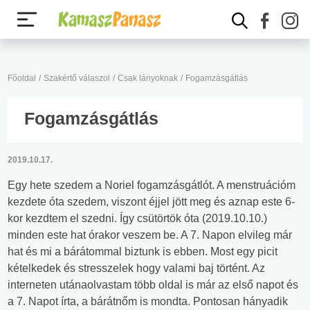
Főoldal
/
Szakértő válaszol
/
Csak lányoknak
/
Fogamzásgátlás
Fogamzásgátlás
2019.10.17.
Egy hete szedem a Noriel fogamzásgátlót. A menstruációm
kezdete óta szedem, viszont éjjel jött meg és aznap este 6-
kor kezdtem el szedni. Így csütörtök óta (2019.10.10.)
minden este hat órakor veszem be. A 7. Napon elvileg már
hat és mi a bárátommal biztunk is ebben. Most egy picit
kételkedek és stresszelek hogy valami baj történt. Az
interneten utánaolvastam több oldal is már az első napot és
a 7. Napot írta, a bárátnőm is mondta. Pontosan hányadik