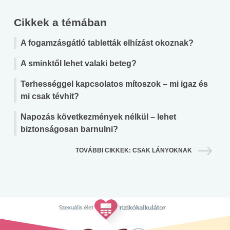
Cikkek a témában
A fogamzásgátló tabletták elhízást okoznak?
A sminktől lehet valaki beteg?
Terhességgel kapcsolatos mítoszok – mi igaz és
mi csak tévhit?
Napozás következmények nélkül – lehet
biztonságosan barnulni?
TOVÁBBI CIKKEK: CSAK LÁNYOKNAK