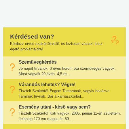
Kérdésed van?
Kérdezz orvos szakértőinktől, és biztosan választ lelsz
égető problémáidra!
Szemüvegkérdés
Jó napot kívánok! 3 éves korom óta szemüveges vagyok.
Most vagyok 20 éves. 4,5-es...
Várandós lehetek? Végre!
Tisztelt Szakértő! Engem Tamarának, vagyis becézve
Taminak hívnak. Bár a kamaszkorból...
Esemény utáni - késő vagy sem?
Tisztelt Szakértő! Kati vagyok, 2005, január 11-én születtem.
Jelenleg 170 cm magas és 59...