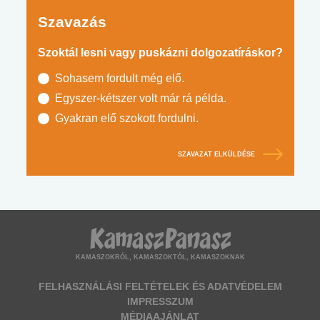
Szavazás
Szoktál lesni vagy puskázni dolgozatíráskor?
Sohasem fordult még elő.
Egyszer-kétszer volt már rá példa.
Gyakran elő szokott fordulni.
SZAVAZAT ELKÜLDÉSE
KAMASZOKRÓL, KAMASZOKTÓL, KAMASZOKNAK
FELHASZNÁLÁSI FELTÉTELEK ÉS ADATVÉDELEM
IMPRESSZUM
MÉDIAAJÁNLAT