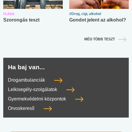
#Lélek
#Drog, cigi, alkohol
Szorongás teszt
Gondot jelent az alkohol?
MÉG TÖBB TESZT
Ha baj van...
Drogambulanciák
Lelkisegély-szolgálatok
Gyermekvédelmi központok
Orvoskereső