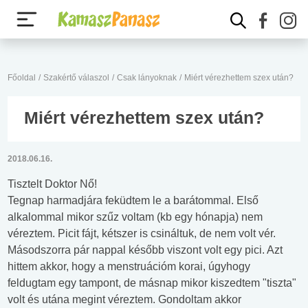
Főoldal
/
Szakértő válaszol
/
Csak lányoknak
/
Miért vérezhettem szex után?
Miért vérezhettem szex után?
2018.06.16.
Tisztelt Doktor Nő!
Tegnap harmadjára feküdtem le a barátommal. Első
alkalommal mikor szűz voltam (kb egy hónapja) nem
véreztem. Picit fájt, kétszer is csináltuk, de nem volt vér.
Másodszorra pár nappal később viszont volt egy pici. Azt
hittem akkor, hogy a menstruációm korai, úgyhogy
feldugtam egy tampont, de másnap mikor kiszedtem "tiszta"
volt és utána megint véreztem. Gondoltam akkor