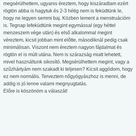
megsérülhettem, ugyanis éreztem, hogy kiszáradtam ezért
rögtön abba is hagytuk és 2-3 hétig nem is feküdtünk le,
hogy ne legyen semmi baj. Közben lement a menstruációm
is. Tegnap lefeküdtünk megint egymással (egy héttel
menzeszem vége után) és első alkalommal megint
véreztem, kicsit jobban mint előtte, másodiknál pedig csak
minimálisan. Viszont nem éreztem nagyon fájdalmat és
rögtön el is múlt utána. Nem is szárazság miatt lehetett,
mivel használtunk sikosító. Megsérülhettem megint, vagy a
szűzhártyám nem szakadt ki teljesen? Kicsit aggódom, hogy
ez nem normális. Terveztem nőgyógyászhoz is menni, de
addig is jó lenne valami megnyugtatás.
Előre is köszönöm a válaszát!