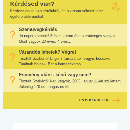
Kérdésed van?
Kérdezz orvos szakértőinktől, és biztosan választ lelsz
égető problémáidra!
Szemüvegkérdés
Jó napot kívánok! 3 éves korom óta szemüveges vagyok.
Most vagyok 20 éves. 4,5-es...
Várandós lehetek? Végre!
Tisztelt Szakértő! Engem Tamarának, vagyis becézve
Taminak hívnak. Bár a kamaszkorból...
Esemény utáni - késő vagy sem?
Tisztelt Szakértő! Kati vagyok, 2005, január 11-én születtem.
Jelenleg 170 cm magas és 59...
ÉN IS KÉRDEZEK