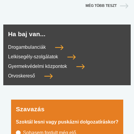
MÉG TÖBB TESZT
Ha baj van...
Drogambulanciák
Lelkisegély-szolgálatok
Gyermekvédelmi központok
Orvoskereső
Szavazás
Szoktál lesni vagy puskázni dolgozatíráskor?
Sohasem fordult még elő.