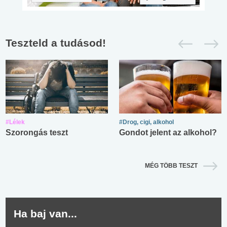
Teszteld a tudásod!
#Lélek
#Drog, cigi, alkohol
Szorongás teszt
Gondot jelent az alkohol?
MÉG TÖBB TESZT
Ha baj van...