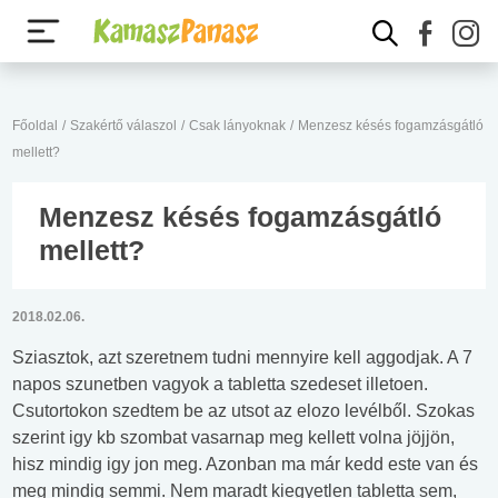
Főoldal
/
Szakértő válaszol
/
Csak lányoknak
/
Menzesz késés fogamzásgátló
mellett?
Menzesz késés fogamzásgátló
mellett?
2018.02.06.
Sziasztok, azt szeretnem tudni mennyire kell aggodjak. A 7
napos szunetben vagyok a tabletta szedeset illetoen.
Csutortokon szedtem be az utsot az elozo levélből. Szokas
szerint igy kb szombat vasarnap meg kellett volna jöjjön,
hisz mindig igy jon meg. Azonban ma már kedd este van és
meg mindig semmi. Nem maradt kiegyetlen tabletta sem,