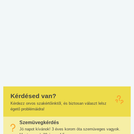
Kérdésed van?
Kérdezz orvos szakértőinktől, és biztosan választ lelsz
égető problémáidra!
Szemüvegkérdés
Jó napot kívánok! 3 éves korom óta szemüveges vagyok.