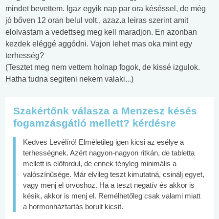
mindet bevettem. Igaz egyik nap par ora késéssel, de még
jó bőven 12 oran belul volt., azaz.a leiras szerint amit
elolvastam a vedettseg meg kell maradjon. En azonban
kezdek eléggé aggódni. Vajon lehet mas oka mint egy
terhesség?
(Tesztet meg nem vettem holnap fogok, de kissé izgulok.
Hatha tudna segiteni nekem valaki...)
Szakértőnk válasza a Menzesz késés
fogamzásgátló mellett? kérdésre
Kedves Levélíró! Elméletileg igen kicsi az esélye a
terhességnek. Azért nagyon-nagyon ritkán, de tabletta
mellett is előfordul, de ennek tényleg minimális a
valószínűsége. Már elvileg teszt kimutatná, csinálj egyet,
vagy menj el orvoshoz. Ha a teszt negatív és akkor is
késik, akkor is menj el. Remélhetőleg csak valami miatt
a hormonháztartás borult kicsit.