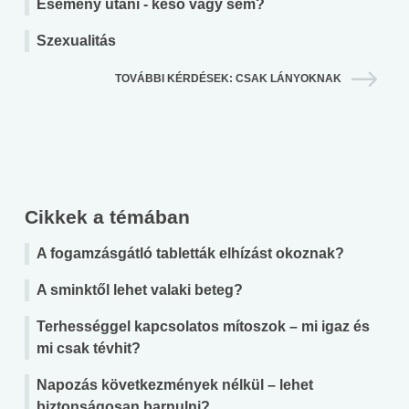
Esemény utáni - késő vagy sem?
Szexualitás
TOVÁBBI KÉRDÉSEK: CSAK LÁNYOKNAK
Cikkek a témában
A fogamzásgátló tabletták elhízást okoznak?
A sminktől lehet valaki beteg?
Terhességgel kapcsolatos mítoszok – mi igaz és
mi csak tévhit?
Napozás következmények nélkül – lehet
biztonságosan barnulni?