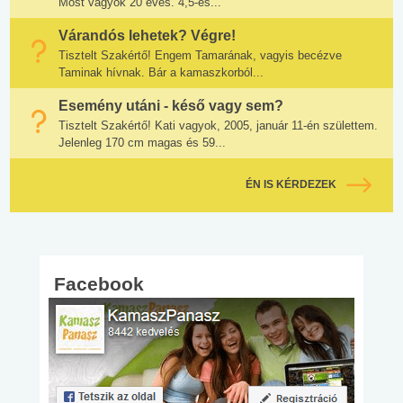
Most vagyok 20 éves. 4,5-es...
Várandós lehetek? Végre!
Tisztelt Szakértő! Engem Tamarának, vagyis becézve
Taminak hívnak. Bár a kamaszkorból...
Esemény utáni - késő vagy sem?
Tisztelt Szakértő! Kati vagyok, 2005, január 11-én születtem.
Jelenleg 170 cm magas és 59...
ÉN IS KÉRDEZEK
Facebook