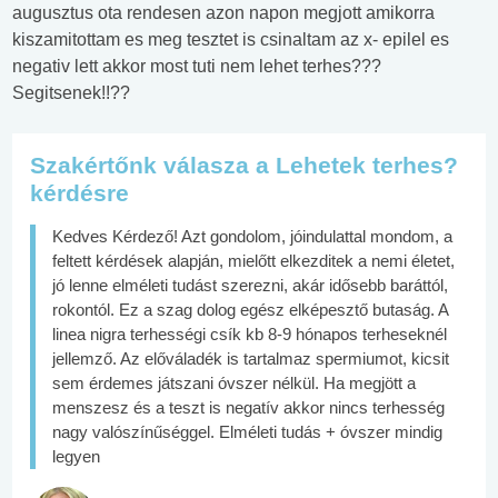
augusztus ota rendesen azon napon megjott amikorra
kiszamitottam es meg tesztet is csinaltam az x- epilel es
negativ lett akkor most tuti nem lehet terhes???
Segitsenek!!??
Szakértőnk válasza a Lehetek terhes?
kérdésre
Kedves Kérdező! Azt gondolom, jóindulattal mondom, a
feltett kérdések alapján, mielőtt elkezditek a nemi életet,
jó lenne elméleti tudást szerezni, akár idősebb baráttól,
rokontól. Ez a szag dolog egész elképesztő butaság. A
linea nigra terhességi csík kb 8-9 hónapos terheseknél
jellemző. Az előváladék is tartalmaz spermiumot, kicsit
sem érdemes játszani óvszer nélkül. Ha megjött a
menszesz és a teszt is negatív akkor nincs terhesség
nagy valószínűséggel. Elméleti tudás + óvszer mindig
legyen