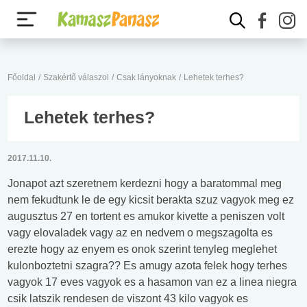
Főoldal
/
Szakértő válaszol
/
Csak lányoknak
/
Lehetek terhes?
Lehetek terhes?
2017.11.10.
Jonapot azt szeretnem kerdezni hogy a baratommal meg
nem fekudtunk le de egy kicsit berakta szuz vagyok meg ez
augusztus 27 en tortent es amukor kivette a peniszen volt
vagy elovaladek vagy az en nedvem o megszagolta es
erezte hogy az enyem es onok szerint tenyleg meglehet
kulonboztetni szagra?? Es amugy azota felek hogy terhes
vagyok 17 eves vagyok es a hasamon van ez a linea niegra
csik latszik rendesen de viszont 43 kilo vagyok es