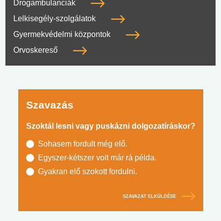
Drogambulanciák
Lelkisegély-szolgálatok
Gyermekvédelmi központok
Orvoskereső
Szavazás
Szoktál lesni vagy puskázni dolgozatíráskor?
Sohasem fordult még elő.
Egyszer-kétszer volt már rá példa.
Gyakran elő szokott fordulni.
SZAVAZAT ELKÜLDÉSE