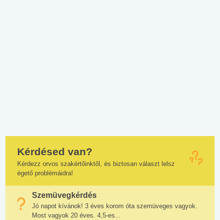
Kérdésed van?
Kérdezz orvos szakértőinktől, és biztosan választ lelsz
égető problémáidra!
Szemüvegkérdés
Jó napot kívánok! 3 éves korom óta szemüveges vagyok.
Most vagyok 20 éves. 4,5-es...