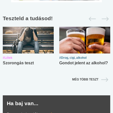
Teszteld a tudásod!
#Lélek
#Drog, cigi, alkohol
Szorongás teszt
Gondot jelent az alkohol?
MÉG TÖBB TESZT
Ha baj van...