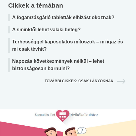
Cikkek a témában
A fogamzásgátló tabletták elhízást okoznak?
A sminktől lehet valaki beteg?
Terhességgel kapcsolatos mítoszok – mi igaz és
mi csak tévhit?
Napozás következmények nélkül – lehet
biztonságosan barnulni?
TOVÁBBI CIKKEK: CSAK LÁNYOKNAK