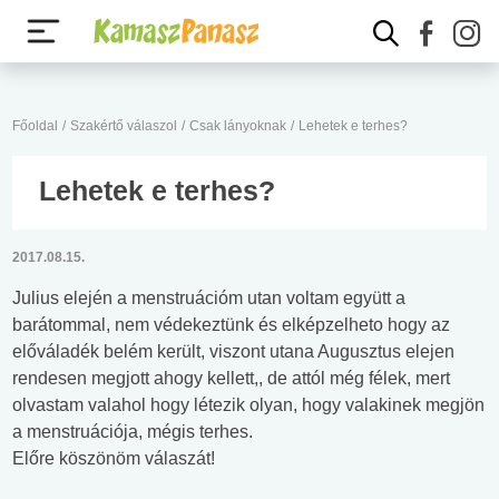
Főoldal
/
Szakértő válaszol
/
Csak lányoknak
/
Lehetek e terhes?
Lehetek e terhes?
2017.08.15.
Julius elején a menstruációm utan voltam együtt a
barátommal, nem védekeztünk és elképzelheto hogy az
előváladék belém került, viszont utana Augusztus elejen
rendesen megjott ahogy kellett,, de attól még félek, mert
olvastam valahol hogy létezik olyan, hogy valakinek megjön
a menstruációja, mégis terhes.
Előre köszönöm válaszát!