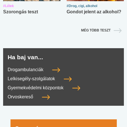
#Lélek
#Drog, cigi, alkohol
Szorongás teszt
Gondot jelent az alkohol?
MÉG TÖBB TESZT
Ha baj van...
Drogambulanciák
Lelkisegély-szolgálatok
Gyermekvédelmi központok
Orvoskereső