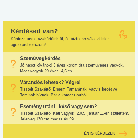
Kérdésed van?
Kérdezz orvos szakértőinktől, és biztosan választ lelsz
égető problémáidra!
Szemüvegkérdés
Jó napot kívánok! 3 éves korom óta szemüveges vagyok.
Most vagyok 20 éves. 4,5-es...
Várandós lehetek? Végre!
Tisztelt Szakértő! Engem Tamarának, vagyis becézve
Taminak hívnak. Bár a kamaszkorból...
Esemény utáni - késő vagy sem?
Tisztelt Szakértő! Kati vagyok, 2005, január 11-én születtem.
Jelenleg 170 cm magas és 59...
ÉN IS KÉRDEZEK