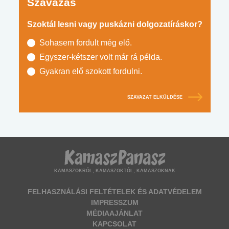
Szavazás
Szoktál lesni vagy puskázni dolgozatíráskor?
Sohasem fordult még elő.
Egyszer-kétszer volt már rá példa.
Gyakran elő szokott fordulni.
SZAVAZAT ELKÜLDÉSE
KAMASZOKRÓL, KAMASZOKTÓL, KAMASZOKNAK
FELHASZNÁLÁSI FELTÉTELEK ÉS ADATVÉDELEM
IMPRESSZUM
MÉDIAAJÁNLAT
KAPCSOLAT