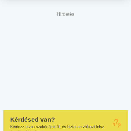
Hirdetés
Kérdésed van?
Kérdezz orvos szakértőinktől, és biztosan választ lelsz