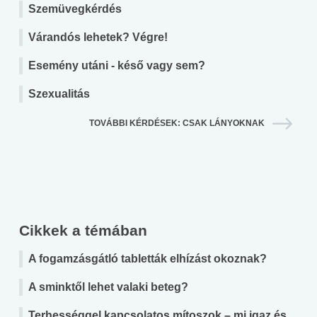
Szemüvegkérdés
Várandós lehetek? Végre!
Esemény utáni - késő vagy sem?
Szexualitás
TOVÁBBI KÉRDÉSEK: CSAK LÁNYOKNAK
Cikkek a témában
A fogamzásgátló tabletták elhízást okoznak?
A sminktől lehet valaki beteg?
Terhességgel kapcsolatos mítoszok – mi igaz és