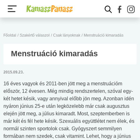
Főoldal
/
Szakértő válaszol
/
Csak lányoknak
/
Menstruáció kimaradás
Menstruáció kimaradás
2015.09.23.
16 éves vagyok és 2011-ben jött meg a menstruációm
először, 12 évesen. Még mindig rendszertelen, szóval egy-
két hetet késik, vagy annyival előbb jön meg. Azonban idén
nyáron június 25-e után legközelebb már csak augusztus
elején jött meg, a július kimaradt. Most, szeptemberben is
már két és fél hete késik. Szexuális együttlétet nem élek, és
normál szinten sportolok csak. Gyógyszert semmilyen
formában nem szedek, csak vitamint. Lehet, hogy a június