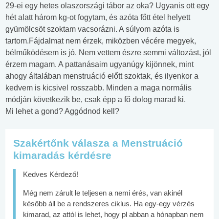
29-ei egy hetes olaszországi tábor az oka? Ugyanis ott egy
hét alatt három kg-ot fogytam, és azóta főtt étel helyett
gyümölcsöt szoktam vacsorázni. A súlyom azóta is
tartom.Fájdalmat nem érzek, miközben vécére megyek,
bélműködésem is jó. Nem vettem észre semmi változást, jól
érzem magam. A pattanásaim ugyanúgy kijönnek, mint
ahogy általában menstruáció előtt szoktak, és ilyenkor a
kedvem is kicsivel rosszabb. Minden a maga normális
módján következik be, csak épp a fő dolog marad ki.
Mi lehet a gond? Aggódnod kell?
Szakértőnk válasza a Menstruáció
kimaradás kérdésre
Kedves Kérdező!
Még nem zárult le teljesen a nemi érés, van akinél
később áll be a rendszeres ciklus. Ha egy-egy vérzés
kimarad, az attól is lehet, hogy pl abban a hónapban nem