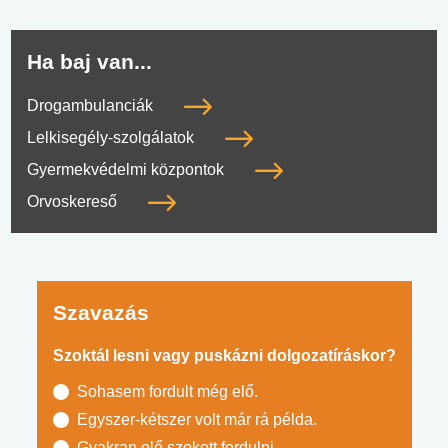
Ha baj van...
Drogambulanciák
Lelkisegély-szolgálatok
Gyermekvédelmi központok
Orvoskereső
Szavazás
Szoktál lesni vagy puskázni dolgozatíráskor?
Sohasem fordult még elő.
Egyszer-kétszer volt már rá példa.
Gyakran elő szokott fordulni.