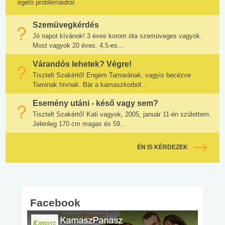
égető problémáidra!
Szemüvegkérdés
Jó napot kívánok! 3 éves korom óta szemüveges vagyok.
Most vagyok 20 éves. 4,5-es...
Várandós lehetek? Végre!
Tisztelt Szakértő! Engem Tamarának, vagyis becézve
Taminak hívnak. Bár a kamaszkorból...
Esemény utáni - késő vagy sem?
Tisztelt Szakértő! Kati vagyok, 2005, január 11-én születtem.
Jelenleg 170 cm magas és 59...
ÉN IS KÉRDEZEK
Facebook