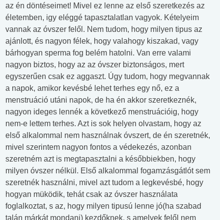
az én döntéseimet! Mivel ez lenne az első szeretkezés az
életemben, igy eléggé tapasztalatlan vagyok. Kételyeim
vannak az óvszer felől. Nem tudom, hogy milyen tipus az
ajánlott, és nagyon félek, hogy valahogy kiszakad, vagy
bárhogyan sperma fog belém hatolni. Van erre valami
nagyon biztos, hogy az az óvszer biztonságos, mert
egyszerűen csak ez aggaszt. Úgy tudom, hogy megvannak
a napok, amikor kevésbé lehet terhes egy nő, ez a
menstruáció utáni napok, de ha én akkor szeretkeznék,
nagyon ideges lennék a következő menstruációig, hogy
nem-e lettem terhes. Azt is sok helyen olvastam, hogy az
első alkalommal nem használnak óvszert, de én szeretnék,
mivel szerintem nagyon fontos a védekezés, azonban
szeretném azt is megtapasztalni a későbbiekben, hogy
milyen óvszer nélkül. Első alkalommal fogamzásgátlót sem
szeretnék használni, mivel azt tudom a legkevésbé, hogy
hogyan müködik, tehát csak az óvszer használata
foglalkoztat, s az, hogy milyen tipusú lenne jó(ha szabad
talán márkát mondani) kezdőknek, s amelyek felől nem