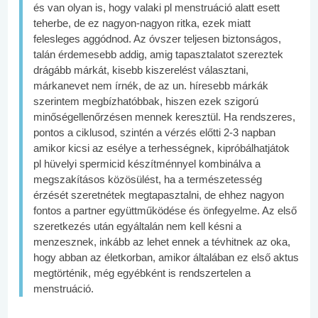
és van olyan is, hogy valaki pl menstruáció alatt esett
teherbe, de ez nagyon-nagyon ritka, ezek miatt
felesleges aggódnod. Az óvszer teljesen biztonságos,
talán érdemesebb addig, amig tapasztalatot szereztek
drágább márkát, kisebb kiszerelést választani,
márkanevet nem írnék, de az un. híresebb márkák
szerintem megbízhatóbbak, hiszen ezek szigorú
minőségellenőrzésen mennek keresztül. Ha rendszeres,
pontos a ciklusod, szintén a vérzés előtti 2-3 napban
amikor kicsi az esélye a terhességnek, kipróbálhatjátok
pl hüvelyi spermicid készítménnyel kombinálva a
megszakításos közösülést, ha a természetesség
érzését szeretnétek megtapasztalni, de ehhez nagyon
fontos a partner együttműködése és önfegyelme. Az első
szeretkezés után egyáltalán nem kell késni a
menzesznek, inkább az lehet ennek a tévhitnek az oka,
hogy abban az életkorban, amikor általában ez első aktus
megtörténik, még egyébként is rendszertelen a
menstruáció.