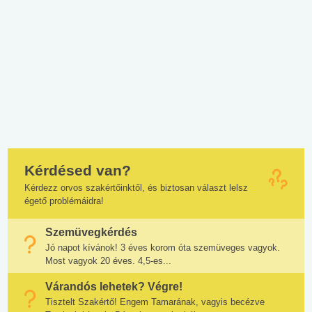
Kérdésed van?
Kérdezz orvos szakértőinktől, és biztosan választ lelsz
égető problémáidra!
Szemüvegkérdés
Jó napot kívánok! 3 éves korom óta szemüveges vagyok.
Most vagyok 20 éves. 4,5-es...
Várandós lehetek? Végre!
Tisztelt Szakértő! Engem Tamarának, vagyis becézve