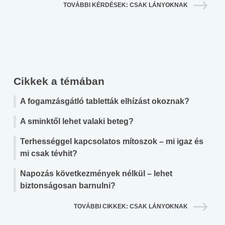
TOVÁBBI KÉRDÉSEK: CSAK LÁNYOKNAK
Cikkek a témában
A fogamzásgátló tabletták elhízást okoznak?
A sminktől lehet valaki beteg?
Terhességgel kapcsolatos mítoszok – mi igaz és
mi csak tévhit?
Napozás következmények nélkül – lehet
biztonságosan barnulni?
TOVÁBBI CIKKEK: CSAK LÁNYOKNAK