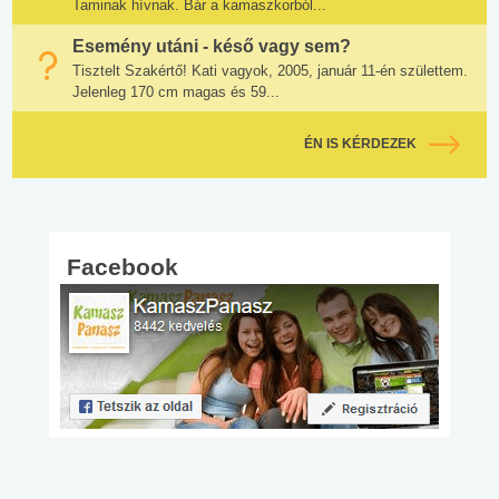
Taminak hívnak. Bár a kamaszkorból...
Esemény utáni - késő vagy sem?
Tisztelt Szakértő! Kati vagyok, 2005, január 11-én születtem.
Jelenleg 170 cm magas és 59...
ÉN IS KÉRDEZEK
Facebook