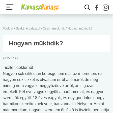
Főoldal
/
Szakértő válaszol
/
Csak lányoknak
/
Hogyan müködik?
Hogyan müködik?
2015.07.29.
Tisztelt doktornő!
Nagyon sok cikk után keresgéltem már az interneten, és
nagyon sok cikket is olvastam erről a témáról, de még
mindig nem vagyok meggyőződve arról, ami igazán
érdekelt. Fél éve vagyok együtt a barátommal, és nagyon
szeretjük együtt. 18 éves vagyok, és úgy gondolom, hogy
bármikor szeretkeznék vele, bár vannak kételyeim. Amint
már mondtam, nagyon szeretem őt, és ő is tiszteletben tartja