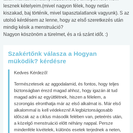
lesznek kételyeim.(mivel nagyon félek, hogy netán
kiszakad, baj történik, mivel tapasztalatlanok vagyunk). S az
utolsó kérdésem az lenne, hogy az első szeretkezés után
mindig késik a menstruáció?
Nagyon köszönöm a türelmet, és a rá szánt időt. :)
Szakértőnk válasza a Hogyan
müködik? kérdésre
Kedves Kérdező!
Természetesek az aggodalamid, és fontos, hogy teljes
biztonságban érezd magad ahhoz, hogy igazán át tud
magad adni az együttlétnek, hiszen a félelem, a
szorongás elronthatja már az első alkalmat is. Már első
alkalommal is kell védekezni! A legbiiztonságosabb
időszak az a ciklus második felében van, peteérés után,
a közelgő menstruáció előtt néhány nappal. Persze
mindenféle kivételek, különös esetek terjednek a neten,