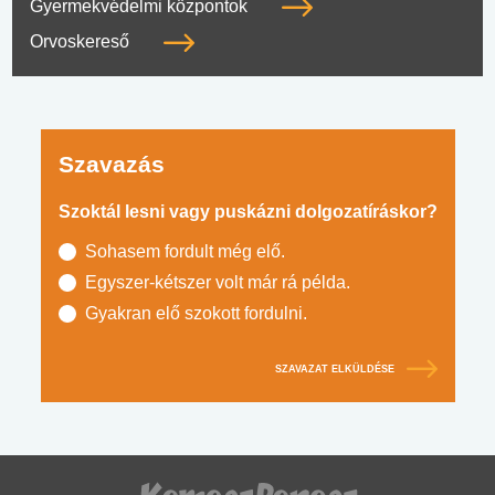
Gyermekvédelmi központok
Orvoskereső
Szavazás
Szoktál lesni vagy puskázni dolgozatíráskor?
Sohasem fordult még elő.
Egyszer-kétszer volt már rá példa.
Gyakran elő szokott fordulni.
SZAVAZAT ELKÜLDÉSE