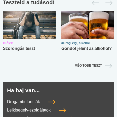
Teszteld a tudásod!
#Lélek
#Drog, cigi, alkohol
Szorongás teszt
Gondot jelent az alkohol?
MÉG TÖBB TESZT
Ha baj van...
Drogambulanciák
Lelkisegély-szolgálatok