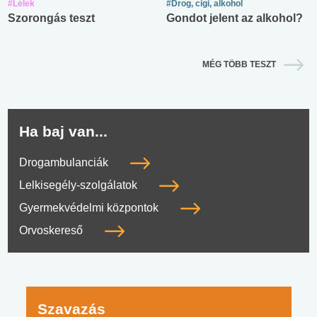
#Lélek
#Drog, cigi, alkohol
Szorongás teszt
Gondot jelent az alkohol?
MÉG TÖBB TESZT
Ha baj van...
Drogambulanciák
Lelkisegély-szolgálatok
Gyermekvédelmi központok
Orvoskereső
Szavazás