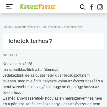
Főoldal
/
Szakértő válaszol
/
Csak lányoknak
/
lehetek terhes?
lehetek terhes?
2015.07.11.
Kedves szakértő!
ma szeretkkeztünk a barátommal.
védekeztünk de az óvszer egy kicsit lecsúszott,nem
teljesen. meg mielőtt felhelyezte volna az óvszer hozzáért a
nemi szervéhez, de vigyázott hogy ne érjen úgy hozzá az
óvszerhez.
És még annyit szeretnék hogy az én nemiszervemhez nem
ért a pénisze, tehát lecsúszott egy kicsit az óvszer de nem