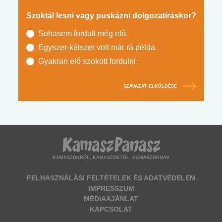
Szoktál lesni vagy puskázni dolgozatíráskor?
Sohasem fordult még elő.
Egyszer-kétszer volt már rá példa.
Gyakran elő szokott fordulni.
SZAVAZAT ELKÜLDÉSE
KAMASZOKRÓL, KAMASZOKTÓL, KAMASZOKNAK
FELHASZNÁLÁSI FELTÉTELEK ÉS ADATVÉDELEM
IMPRESSZUM
MÉDIAAJÁNLAT
KAPCSOLAT