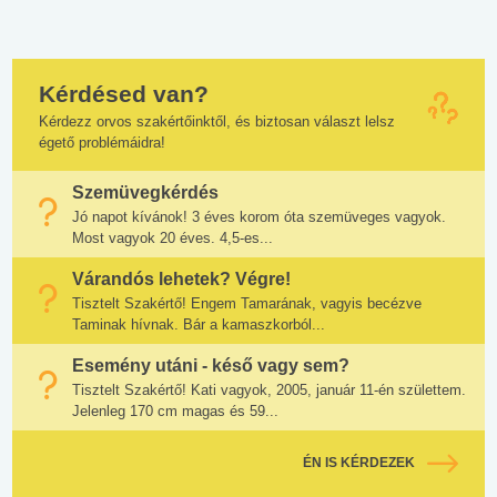
Kérdésed van?
Kérdezz orvos szakértőinktől, és biztosan választ lelsz
égető problémáidra!
Szemüvegkérdés
Jó napot kívánok! 3 éves korom óta szemüveges vagyok.
Most vagyok 20 éves. 4,5-es...
Várandós lehetek? Végre!
Tisztelt Szakértő! Engem Tamarának, vagyis becézve
Taminak hívnak. Bár a kamaszkorból...
Esemény utáni - késő vagy sem?
Tisztelt Szakértő! Kati vagyok, 2005, január 11-én születtem.
Jelenleg 170 cm magas és 59...
ÉN IS KÉRDEZEK