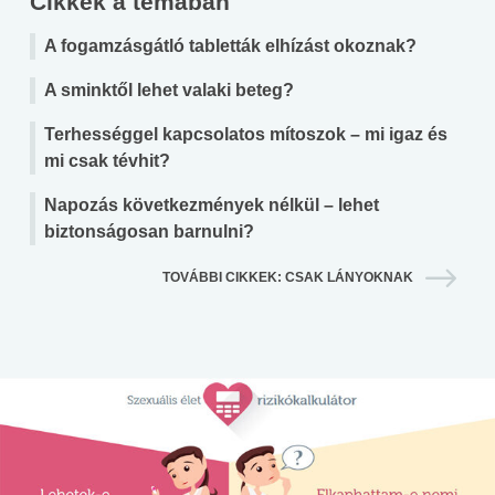
Cikkek a témában
A fogamzásgátló tabletták elhízást okoznak?
A sminktől lehet valaki beteg?
Terhességgel kapcsolatos mítoszok – mi igaz és
mi csak tévhit?
Napozás következmények nélkül – lehet
biztonságosan barnulni?
TOVÁBBI CIKKEK: CSAK LÁNYOKNAK