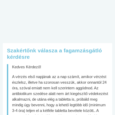
Szakértőnk válasza a fagamzásgátló
kérdésre
Kedves Kérdező!
A vérzés első napjának az a nap számít, amikor vérzést
észlelsz, illetve ha szorosan vesszük, akkor onnantól 24
óra, szóval emiatt nem kell szerintem aggódnod. Az
antibiotikum szedése alatt nem árt kiegészítő védekezést
alkalmazni, de utána elég a tabletta is, próbáld meg
mindig úgy bevenni, hogy a lehető legtöbb idő (minimum
3-4 óra) teljen el a kétféle tabletta bevétele között.. A