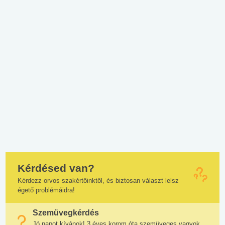
Kérdésed van?
Kérdezz orvos szakértőinktől, és biztosan választ lelsz
égető problémáidra!
Szemüvegkérdés
Jó napot kívánok! 3 éves korom óta szemüveges vagyok.