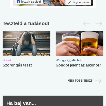
Teszteld a tudásod!
#Lélek
#Drog, cigi, alkohol
Szorongás teszt
Gondot jelent az alkohol?
MÉG TÖBB TESZT
Ha baj van...