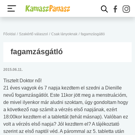
Főoldal
/
Szakértő válaszol
/
Csak lányoknak
/
fagamzásgátló
fagamzásgátló
2015.06.11.
Tisztelt Doktor nő!
21 éves vagyok és 7 napja kezdtem el szedni a Dienille
nevű fogamzásgátlót. Este 11kor jött meg a menstruációm,
de mivel ilyenkor már aludni szoktam, úgy gondoltam hogy
a következő nap számít a vérzés első napjának, ezért
18:00kor kezdtem el a tablettát (tehát másnap). Valóban ez
volt a vérzés első napja? Jól kezdtem el? A tájékoztató
szerint az első naptól véd. A párommal az 5. tabletta után