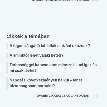
TOVÁBBI KÉRDÉSEK: CSAK LÁNYOKNAK
Cikkek a témában
A fogamzásgátló tabletták elhízást okoznak?
A sminktől lehet valaki beteg?
Terhességgel kapcsolatos mítoszok – mi igaz és
mi csak tévhit?
Napozás következmények nélkül – lehet
biztonságosan barnulni?
TOVÁBBI CIKKEK: CSAK LÁNYOKNAK