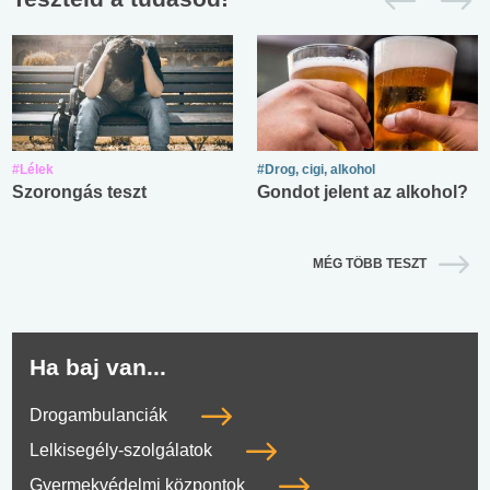
#Lélek
#Drog, cigi, alkohol
Szorongás teszt
Gondot jelent az alkohol?
MÉG TÖBB TESZT
Ha baj van...
Drogambulanciák
Lelkisegély-szolgálatok
Gyermekvédelmi központok