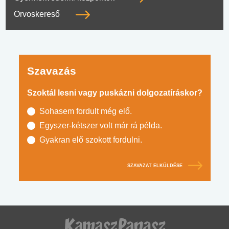
Orvoskereső
Szavazás
Szoktál lesni vagy puskázni dolgozatíráskor?
Sohasem fordult még elő.
Egyszer-kétszer volt már rá példa.
Gyakran elő szokott fordulni.
SZAVAZAT ELKÜLDÉSE