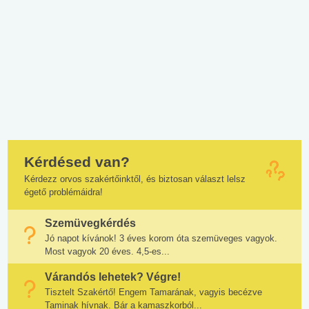
Kérdésed van?
Kérdezz orvos szakértőinktől, és biztosan választ lelsz
égető problémáidra!
Szemüvegkérdés
Jó napot kívánok! 3 éves korom óta szemüveges vagyok.
Most vagyok 20 éves. 4,5-es...
Várandós lehetek? Végre!
Tisztelt Szakértő! Engem Tamarának, vagyis becézve
Taminak hívnak. Bár a kamaszkorból...