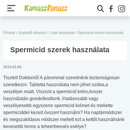
Főoldal
/
Szakértő válaszol
/
Csak lányoknak
/
Spermicid szerek használata
Spermicid szerek használata
2015.02.09.
Tisztelt Doktornő! A párommal szeretnénk biztonságosan
szeretkezni. Tabletta használata nem jöhet szóba,a
veszélyei miatt. Viszont a spermicid krém,óvszer
használatán gondolkodtunk .Hatásosabb vagy
veszélyesebb egyszerre spermicid krémet és mellette
spermiciddel kezelt óvszert használni? Ha naptármódszer
és megszakításos módszer mellett ezt a kettőt használnánk
kevesebb lenne a teheerbeesés esélye?