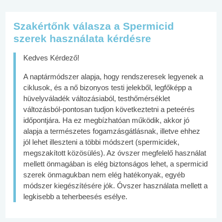
Szakértőnk válasza a Spermicid
szerek használata kérdésre
Kedves Kérdező!
A naptármódszer alapja, hogy rendszeresek legyenek a
ciklusok, és a nő bizonyos testi jelekből, legfőképp a
hüvelyváladék változásiaból, testhőmérséklet
változásból-pontosan tudjon következtetni a peteérés
időpontjára. Ha ez megbízhatóan működik, akkor jó
alapja a természetes fogamzásgátlásnak, illetve ehhez
jól lehet illeszteni a többi módszert (spermicidek,
megszakított közösülés). Az óvszer megfelelő használat
mellett önmagában is elég biztonságos lehet, a spermicid
szerek önmagukban nem elég hatékonyak, egyéb
módszer kiegészítésére jók. Óvszer használata mellett a
legkisebb a teherbeesés esélye.