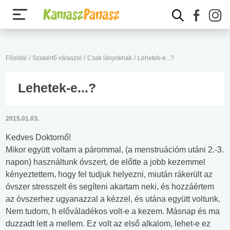
Főoldal
/
Szakértő válaszol
/
Csak lányoknak
/
Lehetek-e...?
Lehetek-e...?
2015.01.03.
Kedves Doktornő!
Mikor együtt voltam a párommal, (a menstruációm utáni 2.-3.
napon) használtunk óvszert, de előtte a jobb kezemmel
kényeztettem, hogy fel tudjuk helyezni, miután rákerült az
óvszer stresszelt és segíteni akartam neki, és hozzáértem
az óvszerhez ugyanazzal a kézzel, és utána együtt voltunk.
Nem tudom, h előváladékos volt-e a kezem. Másnap és ma
duzzadt lett a mellem. Ez volt az első alkalom, lehet-e ez