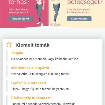
Kiemelt témák
Jogaid
Ha orvoshoz kell menned, vagy kórházba kerülsz
Mindent az allergiáról
Szénanátha? Ételallergia? Tudj meg többet!
Győzd le a stresszt!
Tippek, hogy túljuss a feszült helyzeteken.
Elsősegély tudásteszt
Tudod, mi a teendő vészhelyzetben? Teszteld!