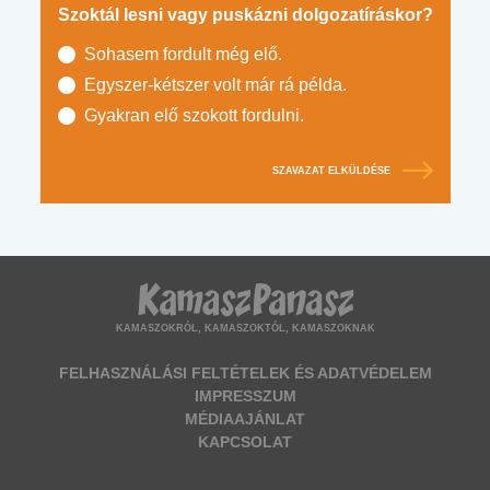
Szoktál lesni vagy puskázni dolgozatíráskor?
Sohasem fordult még elő.
Egyszer-kétszer volt már rá példa.
Gyakran elő szokott fordulni.
SZAVAZAT ELKÜLDÉSE
KAMASZOKRÓL, KAMASZOKTÓL, KAMASZOKNAK
FELHASZNÁLÁSI FELTÉTELEK ÉS ADATVÉDELEM
IMPRESSZUM
MÉDIAAJÁNLAT
KAPCSOLAT