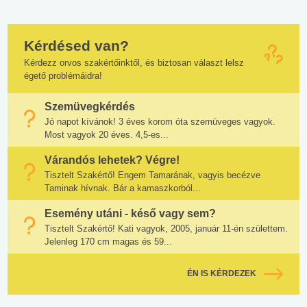
Kérdésed van?
Kérdezz orvos szakértőinktől, és biztosan választ lelsz
égető problémáidra!
Szemüvegkérdés
Jó napot kívánok! 3 éves korom óta szemüveges vagyok.
Most vagyok 20 éves. 4,5-es...
Várandós lehetek? Végre!
Tisztelt Szakértő! Engem Tamarának, vagyis becézve
Taminak hívnak. Bár a kamaszkorból...
Esemény utáni - késő vagy sem?
Tisztelt Szakértő! Kati vagyok, 2005, január 11-én születtem.
Jelenleg 170 cm magas és 59...
ÉN IS KÉRDEZEK