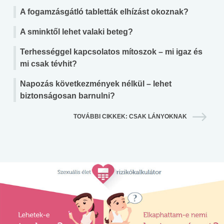
A fogamzásgátló tabletták elhízást okoznak?
A sminktől lehet valaki beteg?
Terhességgel kapcsolatos mítoszok – mi igaz és
mi csak tévhit?
Napozás következmények nélkül – lehet
biztonságosan barnulni?
TOVÁBBI CIKKEK: CSAK LÁNYOKNAK